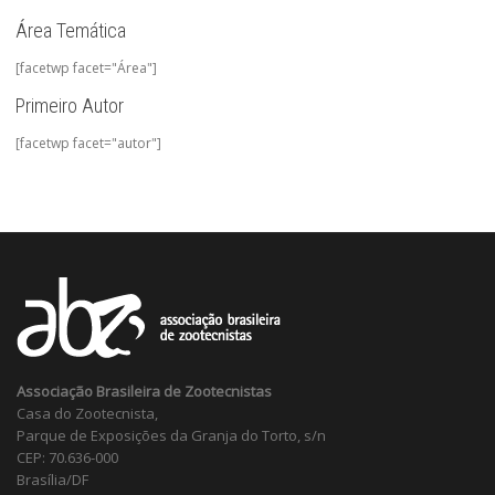
Área Temática
[facetwp facet="Área"]
Primeiro Autor
[facetwp facet="autor"]
Associação Brasileira de Zootecnistas
Casa do Zootecnista,
Parque de Exposições da Granja do Torto, s/n
CEP: 70.636-000
Brasília/DF