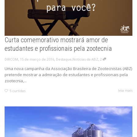
Curta comemorativo mostrará amor de
estudantes e profissionais pela zootecnia
,
,
,
15 de março de 2016
Destaque
,
Notícias da ABZ
2
DIRCOM
Uma nova campanha da Associação Brasileira de Zootecnistas (ABZ)
pretende mostrar a admiração de estudantes e profissionais pela
zootecnia,...
leia mais
5
curtidas