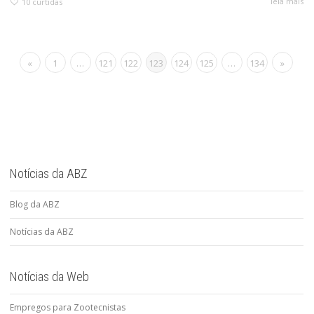
leia mais
10
curtidas
«
1
…
121
122
123
124
125
…
134
»
Notícias da ABZ
Blog da ABZ
Notícias da ABZ
Notícias da Web
Empregos para Zootecnistas