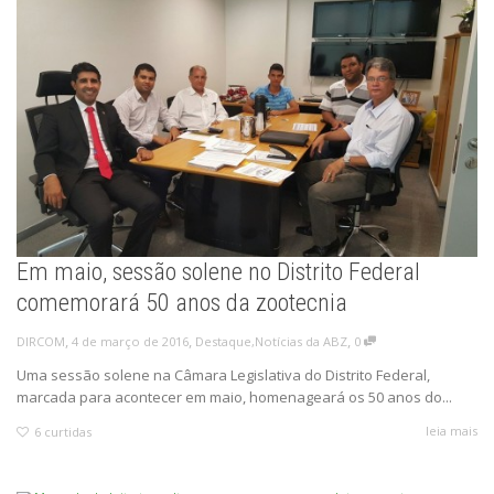
Em maio, sessão solene no Distrito Federal
comemorará 50 anos da zootecnia
,
,
,
4 de março de 2016
Destaque
,
Notícias da ABZ
0
DIRCOM
Uma sessão solene na Câmara Legislativa do Distrito Federal,
marcada para acontecer em maio, homenageará os 50 anos do...
leia mais
6
curtidas