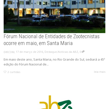
Fórum Nacional de Entidades de Zootecnistas
ocorre em maio, em Santa Maria
,
,
,
17 de março de 2016
Destaque
,
Notícias da ABZ
0
DIRCOM
Em maio deste ano, Santa Maria, no Rio Grande do Sul, sediará a 45º
edição do Fórum Nacional de...
leia mais
2
curtidas