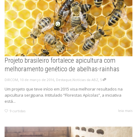
Projeto brasileiro fortalece apicultura com
melhoramento genético de abelhas-rainhas
,
,
,
10 de março de 2016
Destaque
,
Notícias da ABZ
5
DIRCOM
Um projeto que teve início em 2015 visa melhorar resultados na
apicultura sergipana. Intitulado “Florestas Apícolas”, a iniciativa
está...
leia mais
9
curtidas