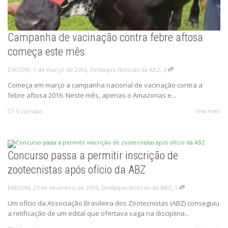
Campanha de vacinação contra febre aftosa
começa este mês
,
,
,
1 de março de 2016
Destaque
,
Notícias da ABZ
0
DIRCOM
Começa em março a campanha nacional de vacinação contra a
febre aftosa 2016. Neste mês, apenas o Amazonas e...
leia mais
5
curtidas
Concurso passa a permitir inscrição de
zootecnistas após ofício da ABZ
,
,
,
29 de fevereiro de 2016
Destaque
,
Notícias da ABZ
1
DIRCOM
Um ofício da Associação Brasileira dos Zootecnistas (ABZ) conseguiu
a retificação de um edital que ofertava vaga na disciplina...