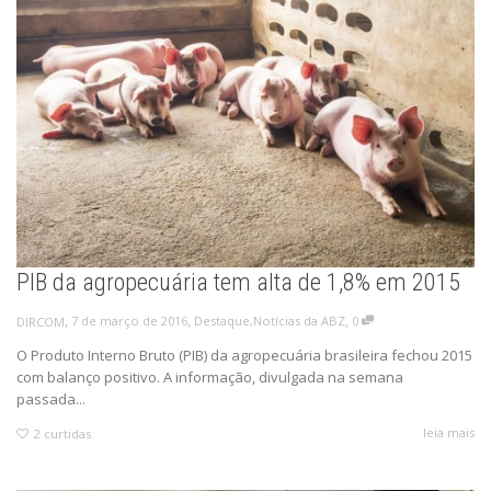
PIB da agropecuária tem alta de 1,8% em 2015
,
,
,
7 de março de 2016
Destaque
,
Notícias da ABZ
0
DIRCOM
O Produto Interno Bruto (PIB) da agropecuária brasileira fechou 2015
com balanço positivo. A informação, divulgada na semana
passada...
leia mais
2
curtidas