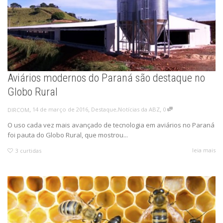
Aviários modernos do Paraná são destaque no
Globo Rural
,
,
,
14 de março de 2016
Destaque
,
Notícias da ABZ
0
DIRCOM
O uso cada vez mais avançado de tecnologia em aviários no Paraná
foi pauta do Globo Rural, que mostrou...
leia mais
3
curtidas