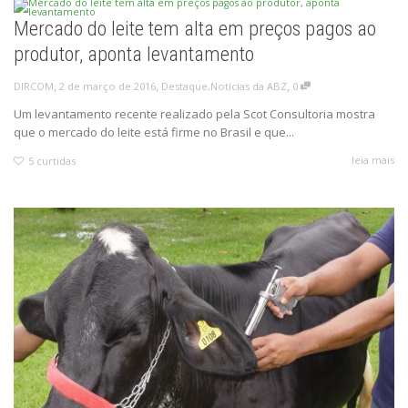
Mercado do leite tem alta em preços pagos ao
produtor, aponta levantamento
,
,
,
2 de março de 2016
Destaque
,
Notícias da ABZ
0
DIRCOM
Um levantamento recente realizado pela Scot Consultoria mostra
que o mercado do leite está firme no Brasil e que...
leia mais
5
curtidas