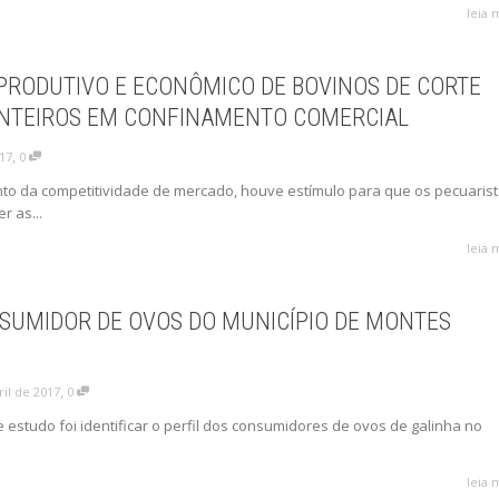
leia 
RODUTIVO E ECONÔMICO DE BOVINOS DE CORTE
INTEIROS EM CONFINAMENTO COMERCIAL
,
017
0
to da competitividade de mercado, houve estímulo para que os pecuaris
r as...
leia 
NSUMIDOR DE OVOS DO MUNICÍPIO DE MONTES
,
ril de 2017
0
 estudo foi identificar o perfil dos consumidores de ovos de galinha no
leia 