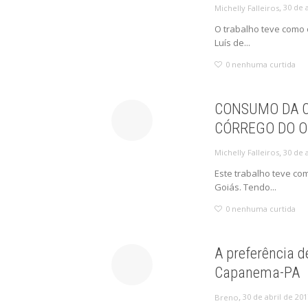
,
30 de 
Michelly Falleiros
O trabalho teve como 
Luís de...
0
nenhuma curtida
CONSUMO DA C
CÓRREGO DO O
,
30 de 
Michelly Falleiros
Este trabalho teve co
Goiás. Tendo...
0
nenhuma curtida
A preferência d
Capanema-PA
,
30 de abril de 20
Breno