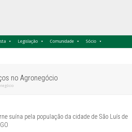
sta
Legislação
Comunidade
Sócio
ços no Agronegócio
onegócio
ne suína pela população da cidade de São Luís de
 GO