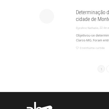
Determinação d
cidade de Mont
,
22 de a
Djesihre Nathalie
Objetivou-se determin
Claros-MG. Foram entre
0
nenhuma curtida
1