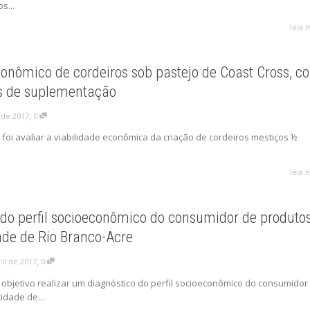
s...
leia 
nômico de cordeiros sob pastejo de Coast Cross, c
is de suplementação
,
l de 2017
0
 foi avaliar a viabilidade econômica da criação de cordeiros mestiços ½
leia 
do perfil socioeconômico do consumidor de produto
ade de Rio Branco-Acre
,
ril de 2017
0
r objetivo realizar um diagnóstico do perfil socioeconômico do consumidor
idade de...