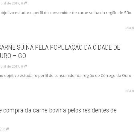
,
abril de 2017
0
objetivo estudar o perfil do consumidor de carne suína da região de São
leia 
ARNE SUÍNA PELA POPULAÇÃO DA CIDADE DE
URO – GO
,
abril de 2017
0
mo objetivo estudar o perfil do consumidor da região de Córrego do Ouro 
leia 
e compra da carne bovina pelos residentes de
,
17
0