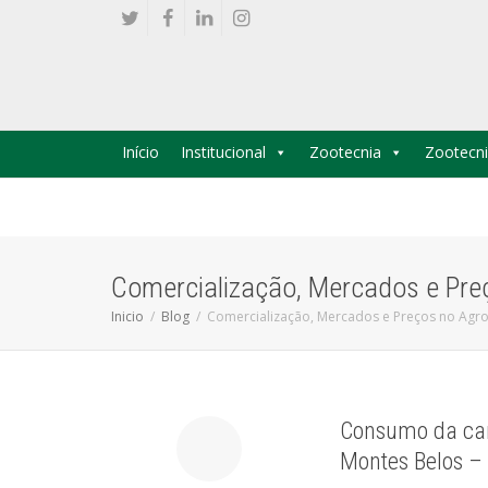
Início
Institucional
Zootecnia
Zootecni
Comercialização, Mercados e Pre
Inicio
Blog
Comercialização, Mercados e Preços no Agr
Consumo da car
Montes Belos –