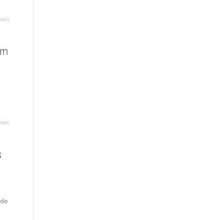
mais
om
mais
s
 de