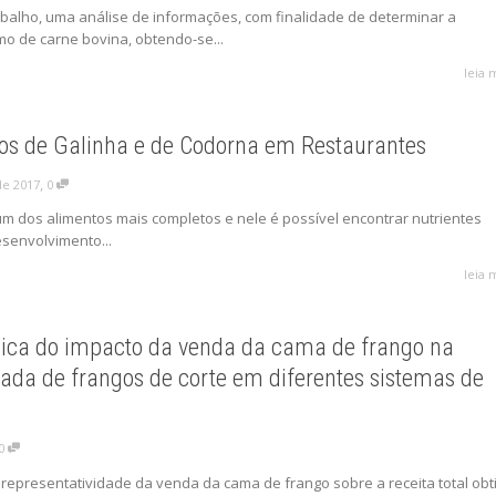
abalho, uma análise de informações, com finalidade de determinar a
o de carne bovina, obtendo-se...
leia 
s de Galinha e de Codorna em Restaurantes
,
de 2017
0
m dos alimentos mais completos e nele é possível encontrar nutrientes
senvolvimento...
leia 
ica do impacto da venda da cama de frango na
ada de frangos de corte em diferentes sistemas de
0
a representatividade da venda da cama de frango sobre a receita total obt