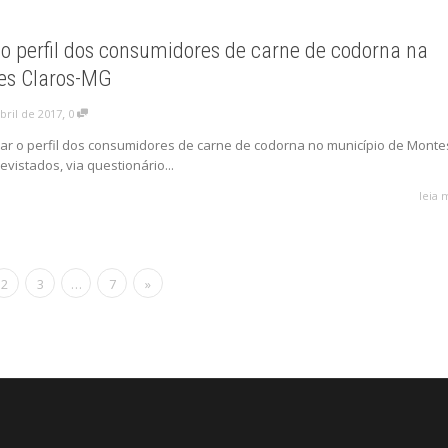
o perfil dos consumidores de carne de codorna na
es Claros-MG
,
bril de 2017
0
ar o perfil dos consumidores de carne de codorna no município de Monte
vistados, via questionário...
leia 
2
3
…
7
»