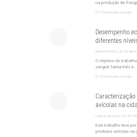
na produção de frango
0
nenhuma curtida
Desempenho eco
diferentes níve
,
22 de abri
Bianca Freire
O objetivo do trabalho
sangue Santa Inês e...
0
nenhuma curtida
Caracterização 
avícolas na cid
,
22 de ab
nada a declarar
Este trabalho teve po
produtos avícolas na c