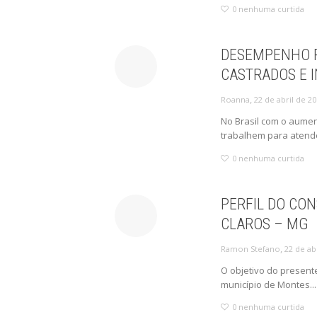
0
nenhuma curtida
DESEMPENHO P
CASTRADOS E 
,
22 de abril de 2
Roanna
No Brasil com o aumen
trabalhem para atende
0
nenhuma curtida
PERFIL DO CO
CLAROS – MG
,
22 de ab
Ramon Stefano
O objetivo do presente
município de Montes...
0
nenhuma curtida