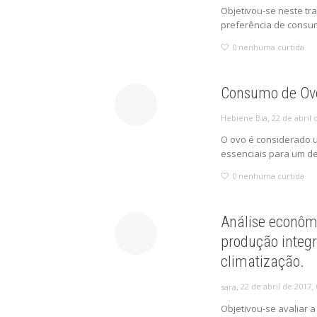
Objetivou-se neste tr
preferência de consum
0
nenhuma curtida
Consumo de Ovo
,
22 de abril 
Hebiene Bia
O ovo é considerado u
essenciais para um de
0
nenhuma curtida
Análise econôm
produção integr
climatização.
,
,
22 de abril de 2017
sara
Objetivou-se avaliar 