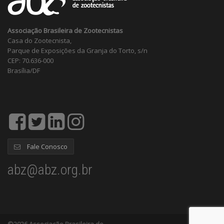
Associação Brasileira de Zootecnistas
Casa do Zootecnista,
Parque de Exposições da Granja do Torto, s/n
CEP: 70.636-000
Brasília/DF
Fale Conosco
abz@abz.org.br