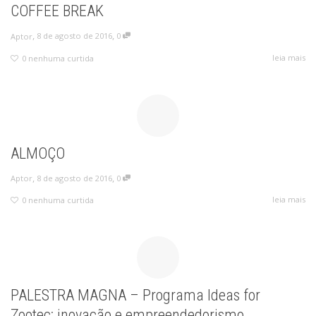
COFFEE BREAK
,
,
8 de agosto de 2016
0
Aptor
leia mais
0
nenhuma curtida
ALMOÇO
,
,
8 de agosto de 2016
0
Aptor
leia mais
0
nenhuma curtida
PALESTRA MAGNA – Programa Ideas for
Zootec: inovação e empreendedorismo.