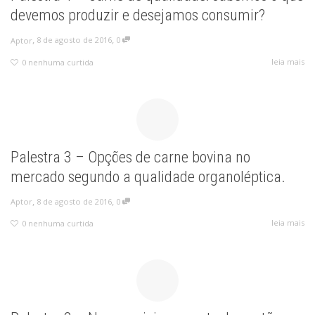
devemos produzir e desejamos consumir?
,
,
8 de agosto de 2016
0
Aptor
leia mais
0
nenhuma curtida
Palestra 3 – Opções de carne bovina no
mercado segundo a qualidade organoléptica.
,
,
8 de agosto de 2016
0
Aptor
leia mais
0
nenhuma curtida