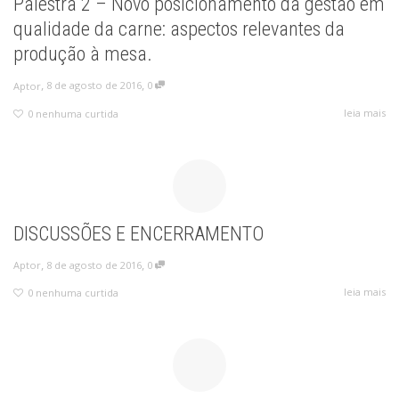
Palestra 2 – Novo posicionamento da gestão em
qualidade da carne: aspectos relevantes da
produção à mesa.
,
,
8 de agosto de 2016
0
Aptor
leia mais
0
nenhuma curtida
DISCUSSÕES E ENCERRAMENTO
,
,
8 de agosto de 2016
0
Aptor
leia mais
0
nenhuma curtida