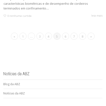
características biométricas e de desempenho de cordeiros
terminados em confinamento....
leia mais
0
nenhuma curtida
«
1
…
3
4
5
6
7
8
»
Notícias da ABZ
Blog da ABZ
Notícias da ABZ