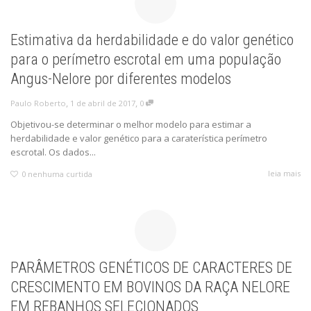
Estimativa da herdabilidade e do valor genético
para o perímetro escrotal em uma população
Angus-Nelore por diferentes modelos
,
,
1 de abril de 2017
0
Paulo Roberto
Objetivou-se determinar o melhor modelo para estimar a
herdabilidade e valor genético para a caraterística perímetro
escrotal. Os dados...
leia mais
0
nenhuma curtida
PARÂMETROS GENÉTICOS DE CARACTERES DE
CRESCIMENTO EM BOVINOS DA RAÇA NELORE
EM REBANHOS SELECIONADOS