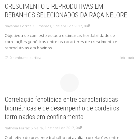
CRESCIMENTO E REPRODUTIVAS EM
REBANHOS SELECIONADOS DA RAÇA NELORE
,
,
1 de abril de 2017
0
Nayanny Corrêa Guimarães
Objetivou-se com este estudo estimar as herdabilidades e
correlações genéticas entre os caracteres de crescimento e
reprodutivas em bovinos...
leia mais
0
nenhuma curtida
Correlação fenotípica entre características
biométricas e de desempenho de cordeiros
terminados em confinamento
,
,
1 de abril de 2017
0
Nathalia Ferraz Silveira
O objetivo do presente trabalho foi avaliar correlações entre