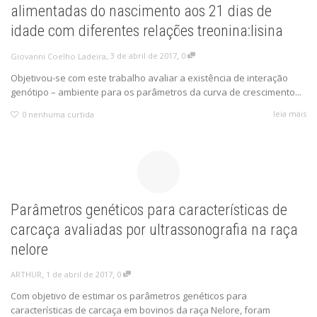
alimentadas do nascimento aos 21 dias de
idade com diferentes relações treonina:lisina
,
,
3 de abril de 2017
0
Giovanni Coelho Ladeira
Objetivou-se com este trabalho avaliar a existência de interação
genótipo – ambiente para os parâmetros da curva de crescimento...
leia mais
0
nenhuma curtida
Parâmetros genéticos para características de
carcaça avaliadas por ultrassonografia na raça
nelore
,
,
1 de abril de 2017
0
ARTHUR
Com objetivo de estimar os parâmetros genéticos para
características de carcaça em bovinos da raça Nelore, foram