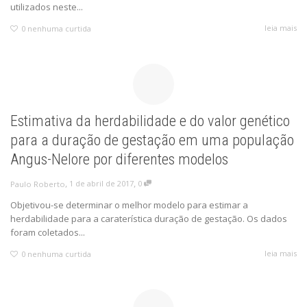
utilizados neste...
leia mais
0
nenhuma curtida
Estimativa da herdabilidade e do valor genético
para a duração de gestação em uma população
Angus-Nelore por diferentes modelos
,
,
1 de abril de 2017
0
Paulo Roberto
Objetivou-se determinar o melhor modelo para estimar a
herdabilidade para a caraterística duração de gestação. Os dados
foram coletados...
leia mais
0
nenhuma curtida