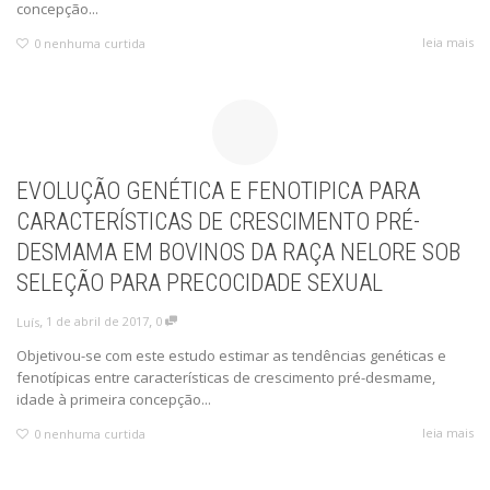
concepção...
leia mais
0
nenhuma curtida
EVOLUÇÃO GENÉTICA E FENOTIPICA PARA
CARACTERÍSTICAS DE CRESCIMENTO PRÉ-
DESMAMA EM BOVINOS DA RAÇA NELORE SOB
SELEÇÃO PARA PRECOCIDADE SEXUAL
,
,
1 de abril de 2017
0
Luís
Objetivou-se com este estudo estimar as tendências genéticas e
fenotípicas entre características de crescimento pré-desmame,
idade à primeira concepção...
leia mais
0
nenhuma curtida