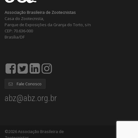
Associação Brasileira de Zootecnistas
Casa do Zootecnista,
Parque de Exposições da Granja do Torto, s/n
CEP: 70.636-000
Brasília/DF
Fale Conosco
abz@abz.org.br
©2026 Associação Brasileira de
Zootecnistas