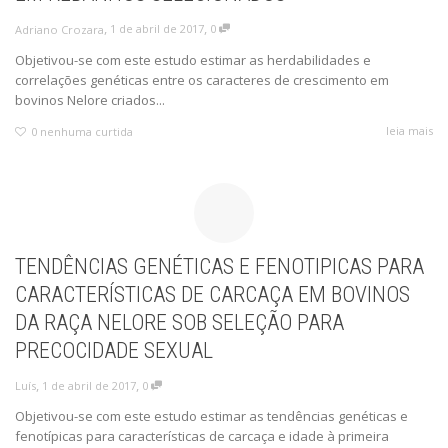
,
,
1 de abril de 2017
0
Adriano Crozara
Objetivou-se com este estudo estimar as herdabilidades e
correlações genéticas entre os caracteres de crescimento em
bovinos Nelore criados...
leia mais
0
nenhuma curtida
TENDÊNCIAS GENÉTICAS E FENOTIPICAS PARA
CARACTERÍSTICAS DE CARCAÇA EM BOVINOS
DA RAÇA NELORE SOB SELEÇÃO PARA
PRECOCIDADE SEXUAL
,
,
1 de abril de 2017
0
Luís
Objetivou-se com este estudo estimar as tendências genéticas e
fenotípicas para características de carcaça e idade à primeira