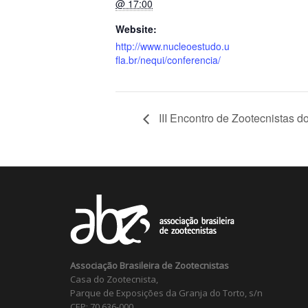
@ 17:00
Website:
http://www.nucleoestudo.u
fla.br/nequi/conferencia/
III Encontro de Zootecnistas d
Associação Brasileira de Zootecnistas
Casa do Zootecnista,
Parque de Exposições da Granja do Torto, s/n
CEP: 70.636-000