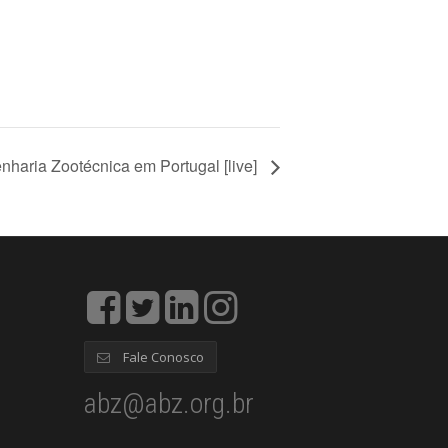
nharia Zootécnica em Portugal [live]
Fale Conosco
abz@abz.org.br