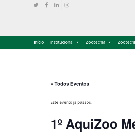
Início
Institucional
Zootecnia
Zootecni
« Todos Eventos
Este evento já passou.
1º AquiZoo M