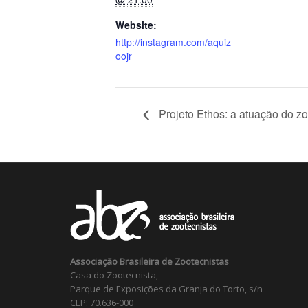
Website:
http://instagram.com/aquiz
oojr
Projeto Ethos: a atuação do zoo
Associação Brasileira de Zootecnistas
Casa do Zootecnista,
Parque de Exposições da Granja do Torto, s/n
CEP: 70.636-000