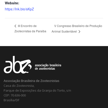
Website:
https://lnk.bio/sKpZ
V Congresso Brasileiro de Produção
III Encontro de
Zootecnistas da Paraíba
Animal Sustentável
Associação Brasileira de Zootecnistas
Casa do Zootecnista,
Parque de Exposições da Granja do Torto, s/n
CEP: 70.636-000
Brasília/DF