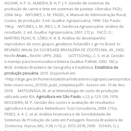
AGUIAR, A. P. A.; ALMEIDA, B. H. P. J. F. Gestão de sistemas de
produção de carne e leite em sistemas de pastejo. Uberaba: FAZU,
2004. 64 p. ANTUNES, L. M.; ENGEL, A. Manual de Administração Rural;
Custos de produção. 3 ed. Guaíba: Agropecuária, 1999. São Paulo:
196 p. ANTUNES, L. M.; RIES, L. R. Gerência Agropecuária: análise de
resultado. 2. ed. Guaíba: Agropecuária, 2001. 272 p. FACÓ, O.;
MARTINS FILHO, R.; LÔBO, R. N. B. Análise do desempenho
reprodutivo de cinco grupos genéticos holandês x gir no Brasil. In:
REUNIÃO ANUAL DA SOCIEDADE BRASILEIRA DE ZOOTECNIA, 49., 2002,
Recife.
Anais...
Recife: UFPE, 2002. GOTTSCHALL, C. S. et al. Gestão
e manejo para bovinocultura leiteira.Guaíba: Pallotti, 2002. 182 p.
IBGE. Instituto Brasileiro de Geografia e Estatística.
Estatística da
produção pecuária
. 2015. Disponível em:
<http://ibge.gov.br/home/estatistica/indicadores/agropecuaria/produ
leite-couro-ovos_201503_publ_completa.pdf>. Acesso em: 10 de dez.
2016. MATSUNAGA, M.
et al
. Metodologia de custo de produção
utilizado pelo IEA.
Agricultura em São Paulo
, v.23, p.123-139, 1976.
NOGUEIRA, M. P. Gestão dos custos e avaliação de resultados:
agricultura e pecuária. Bebedouro: Scot Consultoria, 2004. 219 p.
PERES, A. A. C. et al. Análise Financeira e de Sensibilidade de
Sistemas de Produção de Leite em Pastagem. Revista Brasileira de
Zootecnia, Viçosa, MG, V.38, n.10, p. 2072-2078, 2009. SCHUH, G. J.