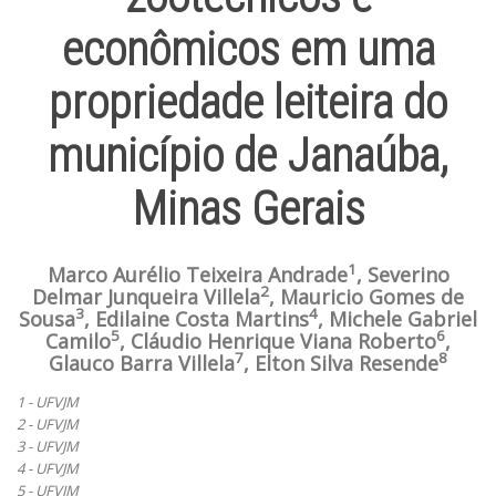
econômicos em uma
propriedade leiteira do
município de Janaúba,
Minas Gerais
1
Marco Aurélio Teixeira Andrade
, Severino
2
Delmar Junqueira Villela
, Mauricio Gomes de
3
4
Sousa
, Edilaine Costa Martins
, Michele Gabriel
5
6
Camilo
, Cláudio Henrique Viana Roberto
,
7
8
Glauco Barra Villela
, Elton Silva Resende
1 - UFVJM
2 - UFVJM
3 - UFVJM
4 - UFVJM
5 - UFVJM