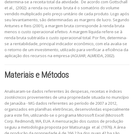
determina-se a receita total da atividade. De acordo com Gottschall
et al., (2002) a renda ou receita bruta é o somatório do volume
vendido multiplicado pelo preço unitário de cada produto. Logo após
seu levantamento, são determinadas as margens de lucro. Segundo
Antunes e Reis (2001), a margem bruta corresponde à renda bruta
menos o custo operacional efetivo. A margem líquida refere-se à
renda bruta subtraída o custo operacional total. Por fim, determina-
se a rentabilidade, principal indicador econômico, com ela avalia-se
o retorno de um investimento, utilizado para verificar a eficiência da
aplicação dos recursos na empresa (AGUIAR; ALMEIDA, 2002).
Materiais e Métodos
Analisaram-se dados referentes às despesas, receitas e índices
zootécnicos provenientes de uma propriedade situada no município
de Janaúba - MG dados referentes ao período de 2007 a 2012,
organizados em planilhas eletrônicas, desenvolvidas especialmente
para este fim, utilizando-se o programa Microsoft Excel (Microsoft
Corp. Redmond), WA, EUA. A mensuração dos custos de produção
seguiu a metodologia proposta por Matsunaga et al. (1976). A área
de produção da propriedade é de 266,2 ha dos quais 42 ha são