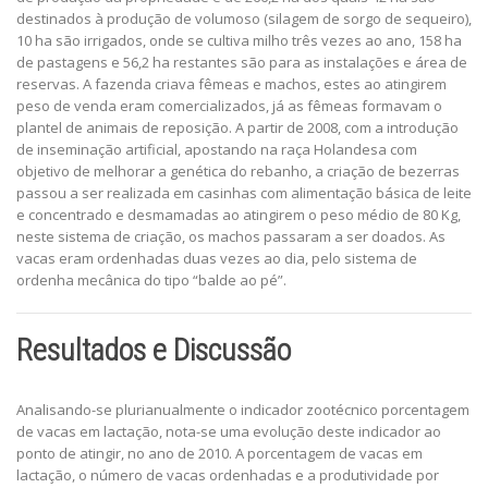
destinados à produção de volumoso (silagem de sorgo de sequeiro),
10 ha são irrigados, onde se cultiva milho três vezes ao ano, 158 ha
de pastagens e 56,2 ha restantes são para as instalações e área de
reservas. A fazenda criava fêmeas e machos, estes ao atingirem
peso de venda eram comercializados, já as fêmeas formavam o
plantel de animais de reposição. A partir de 2008, com a introdução
de inseminação artificial, apostando na raça Holandesa com
objetivo de melhorar a genética do rebanho, a criação de bezerras
passou a ser realizada em casinhas com alimentação básica de leite
e concentrado e desmamadas ao atingirem o peso médio de 80 Kg,
neste sistema de criação, os machos passaram a ser doados. As
vacas eram ordenhadas duas vezes ao dia, pelo sistema de
ordenha mecânica do tipo “balde ao pé”.
Resultados e Discussão
Analisando-se plurianualmente o indicador zootécnico porcentagem
de vacas em lactação, nota-se uma evolução deste indicador ao
ponto de atingir, no ano de 2010. A porcentagem de vacas em
lactação, o número de vacas ordenhadas e a produtividade por