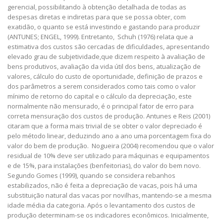
gerencial, possibilitando à obtenção detalhada de todas as
despesas diretas e indiretas para que se possa obter, com
exatidão, o quanto se está investindo e gastando para produzir
(ANTUNES; ENGEL, 1999). Entretanto, Schuh (1976) relata que a
estimativa dos custos são cercadas de dificuldades, apresentando
elevado grau de subjetividade,que dizem respeito à avaliação de
bens produtivos, avaliação da vida útil dos bens, atualização de
valores, cálculo do custo de oportunidade, definição de prazos e
dos parâmetros a serem considerados como tais como o valor
mínimo de retorno do capital e o cálculo da depreciação, este
normalmente não mensurado, é o principal fator de erro para
correta mensuração dos custos de produção. Antunes e Reis (2001)
citaram que a forma mais trivial de se obter o valor depreciado é
pelo método linear, deduzindo ano a ano uma porcentagem fixa do
valor do bem de produção. Nogueira (2004) recomendou que o valor
residual de 10% deve ser utilizado para máquinas e equipamentos
e de 15%, para instalações (benfeitorias), do valor do bem novo.
Segundo Gomes (1999), quando se considera rebanhos
estabilizados, não é feita a depreciação de vacas, pois há uma
substituição natural das vacas por novilhas, mantendo-se a mesma
idade média da categoria. Após o levantamento dos custos de
produção determinam-se os indicadores econômicos. Inicialmente,