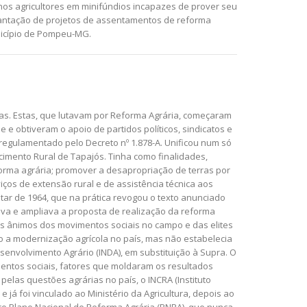
uenos agricultores em minifúndios incapazes de prover seu
mplantação de projetos de assentamentos de reforma
nicípio de Pompeu-MG.
esas. Estas, que lutavam por Reforma Agrária, começaram
e e obtiveram o apoio de partidos políticos, sindicatos e
 regulamentado pelo Decreto nº 1.878-A. Unificou num só
ecimento Rural de Tapajós. Tinha como finalidades,
reforma agrária; promover a desapropriação de terras por
viços de extensão rural e de assistência técnica aos
itar de 1964, que na prática revogou o texto anunciado
ntava e ampliava a proposta de realização da reforma
 os ânimos dos movimentos sociais no campo e das elites
to a modernização agrícola no país, mas não estabelecia
esenvolvimento Agrário (INDA), em substituição à Supra. O
imentos sociais, fatores que moldaram os resultados
pelas questões agrárias no país, o INCRA (Instituto
já foi vinculado ao Ministério da Agricultura, depois ao