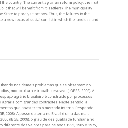
he country. The current agrarian reform policy, the fruit
c that will benefit from it (settlers). The municipality
e State to paralyze actions. Thus, the failures in the
e a new focus of social conflict in which the landless and
resultando nos demais problemas que se observam no
ndios, monocultura e trabalho escravo (LOPES, 2002). A
 espaço agrário brasileiro é construído por processos
 agrária com grandes contrastes. Neste sentido,
a
 alimentos que abastecem o mercado interno. Responde
, 2008). A posse da terra no Brasil é uma das mais
006 (IBGE, 2008), o grau de desigualdade fundiária no
to diferente dos valores para os anos 1995, 1985 e 1975,