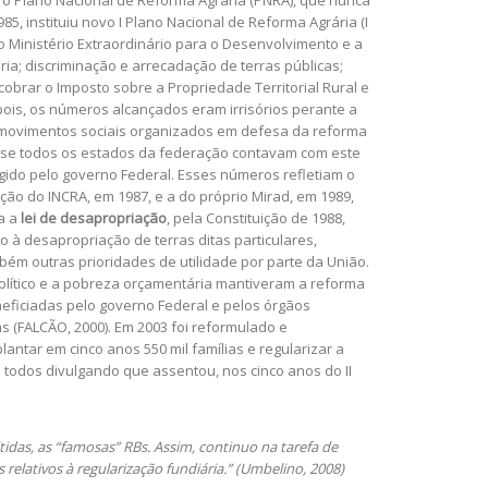
iro Plano Nacional de Reforma Agrária (PNRA), que nunca
5, instituiu novo I Plano Nacional de Reforma Agrária (I
o Ministério Extraordinário para o Desenvolvimento e a
ia; discriminação e arrecadação de terras públicas;
cobrar o Imposto sobre a Propriedade Territorial Rural e
epois, os números alcançados eram irrisórios perante a
s movimentos sociais organizados em defesa da reforma
Quase todos os estados da federação contavam com este
ngido pelo governo Federal. Esses números refletiam o
ção do INCRA, em 1987, e a do próprio Mirad, em 1989,
da a
lei de desapropriação
, pela Constituição de 1988,
ão à desapropriação de terras ditas particulares,
ém outras prioridades de utilidade por parte da União.
 político e a pobreza orçamentária mantiveram a reforma
eneficiadas pelo governo Federal e pelos órgãos
as (FALCÃO, 2000). Em 2003 foi reformulado e
lantar em cinco anos 550 mil famílias e regularizar a
 todos divulgando que assentou, nos cinco anos do II
tidas, as “famosas” RBs. Assim, continuo na tarefa de
lativos à regularização fundiária.” (Umbelino, 2008)