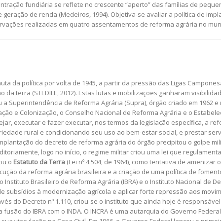
ncentração fundiária se reflete no crescente “aperto” das famílias de peq
 geração de renda (Medeiros, 1994). Objetiva-se avaliar a política de i
servações realizadas em quatro assentamentos de reforma agrária no mu
auta da política por volta de 1945, a partir da pressão das Ligas Campon
o da terra (STEDILE, 2012). Estas lutas e mobilizações ganharam visibilidad
u a Superintendência de Reforma Agrária (Supra), órgão criado em 1962 e
igração e Colonização, o Conselho Nacional de Reforma Agrária e o Estabel
nejar, executar e fazer executar, nos termos da legislação específica, a 
opriedade rural e condicionando seu uso ao bem-estar social, e prestar ser
 implantação do decreto de reforma agrária do órgão precipitou o golpe mil
aditoriamente, logo no início, o regime militar criou uma lei que regulame
iou o
Estatuto da Terra
(Lei nº 4.504, de 1964), como tentativa de amenizar
ecução da reforma agrária brasileira e a criação de uma política de fomen
Instituto Brasileiro de Reforma Agrária (IBRA) e o Instituto Nacional de D
a de subsídios à modernização agrícola e aplicar forte repressão aos mov
 do Decreto nº 1.110, criou-se o instituto que ainda hoje é responsável 
 fusão do IBRA com o INDA. O INCRA é uma autarquia do Governo Federal e 