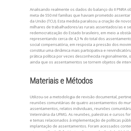
Analisando realmente os dados do balanço do II PNRA ob
meta de 550 mil famílias que haviam prometido assentar 
da União (TCU). Esta medida paralisou a criação de nov
milhares de trabalhadores/as rurais assentados/as e s
redemocratização do Estado brasileiro, em meio a obstá
representando cerca de 4,3 % do total dos assentamento
social compensatória, em resposta a pressão dos movim
constitui uma dinâmica mais participativa e reivindicató
prática política por vezes desconhecida regionalmente, o
ainda que os assentamentos se tornem objetos de interess
Materiais e Métodos
Utilizou-se a metodologia de revisão documental, perti
reuniões comunitárias de quatro assentamentos do munic
assentamentos, relatos individuais, reuniões comunitár
Veterinária da UFMG. As reuniões, palestras e cursos 
e temas relacionados à implementação de políticas públ
implantação de assentamentos. Foram acessados conteúd