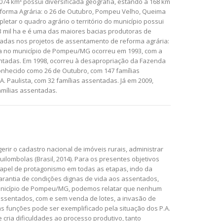
74 km² possui diversificada geografia, estando a 168 km
Reforma Agrária: o 26 de Outubro, Pompeu Velho, Queima
tar o quadro agrário o território do município possui
23 mil ha e é uma das maiores bacias produtoras de
izadas nos projetos de assentamento de reforma agrária:
ia no município de Pompeu/MG ocorreu em 1993, com a
entadas. Em 1998, ocorreu à desapropriação da Fazenda
conhecido como 26 de Outubro, com 147 famílias
. Paulista, com 32 famílias assentadas. Já em 2009,
amílias assentadas.
rir o cadastro nacional de imóveis rurais, administrar
uilombolas (Brasil, 2014). Para os presentes objetivos
apel de protagonismo em todas as etapas, indo da
garantia de condições dignas de vida aos assentados,
 município de Pompeu/MG, podemos relatar que nenhum
assentados, com e sem venda de lotes, a invasão de
as funções pode ser exemplificado pela situação dos P.A.
cria dificuldades ao processo produtivo, tanto