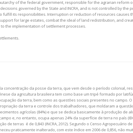
tarchy of the federal government, responsible for the agrarian reform of t
decisions governed by the State and INCRA, and is not controlled by the publi
ulfill its responsibilities. Interruption or reduction of resources causes th
pport for large estates, combat the ideal of land redistribution, and creat
e to the implementation of settlement processes.
ettlements.
ada concentração da posse da terra, que vem desde o período colonial, 
nese da agricultura brasileira tem como base um tripé formado por latifú
 e ocupação da terra, bem como as questões sociais presentes no campo. O
opriação da terra e controle dos trabalhadores, que moldaram a questão
belecimentos agrícolas (84%) e que se dedica basicamente à produção de
po e, no entanto, ocupa apenas 24% da superfície de terra no país (IBGE
ão de terras é de 0,843 (INCRA, 2012). Segundo o Censo Agropecuário de 2
maneceu praticamente inalterado, com este índice em 2006 de 0,856, não mui