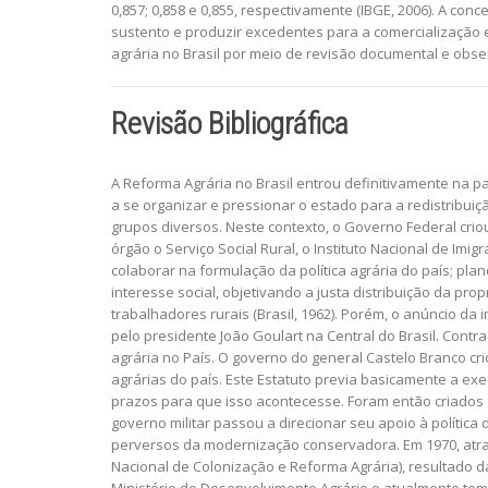
0,857; 0,858 e 0,855, respectivamente (IBGE, 2006). A co
sustento e produzir excedentes para a comercialização e
agrária no Brasil por meio de revisão documental e ob
Revisão Bibliográfica
A Reforma Agrária no Brasil entrou definitivamente na p
a se organizar e pressionar o estado para a redistribuiçã
grupos diversos. Neste contexto, o Governo Federal crio
órgão o Serviço Social Rural, o Instituto Nacional de Im
colaborar na formulação da política agrária do país; pla
interesse social, objetivando a justa distribuição da pr
trabalhadores rurais (Brasil, 1962). Porém, o anúncio da
pelo presidente João Goulart na Central do Brasil. Contr
agrária no País. O governo do general Castelo Branco cr
agrárias do país. Este Estatuto previa basicamente a ex
prazos para que isso acontecesse. Foram então criados o 
governo militar passou a direcionar seu apoio à polític
perversos da modernização conservadora. Em 1970, através
Nacional de Colonização e Reforma Agrária), resultado da