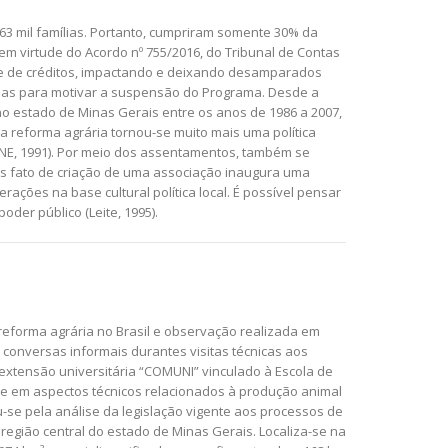
3 mil famílias. Portanto, cumpriram somente 30% da
em virtude do Acordo nº 755/2016, do Tribunal de Contas
a e de créditos, impactando e deixando desamparados
adas para motivar a suspensão do Programa. Desde a
o estado de Minas Gerais entre os anos de 1986 a 2007,
a reforma agrária tornou-se muito mais uma política
INE, 1991). Por meio dos assentamentos, também se
ples fato de criação de uma associação inaugura uma
ações na base cultural política local. É possível pensar
der público (Leite, 1995).
reforma agrária no Brasil e observação realizada em
conversas informais durantes visitas técnicas aos
extensão universitária “COMUNI” vinculado à Escola de
e em aspectos técnicos relacionados à produção animal
se pela análise da legislação vigente aos processos de
gião central do estado de Minas Gerais. Localiza-se na