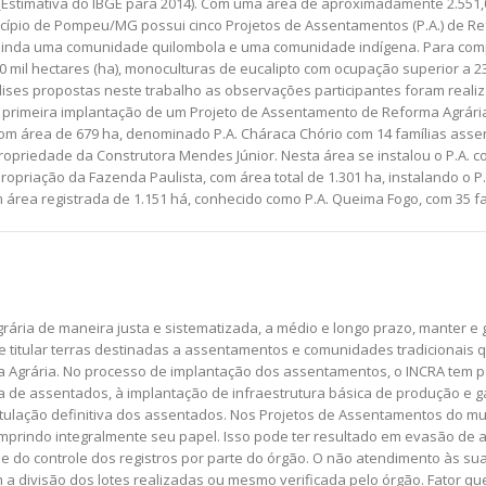
 (Estimativa do IBGE para 2014). Com uma área de aproximadamente 2.551,0
unicípio de Pompeu/MG possui cinco Projetos de Assentamentos (P.A.) de 
 ainda uma comunidade quilombola e uma comunidade indígena. Para comple
0 mil hectares (ha), monoculturas de eucalipto com ocupação superior a 
álises propostas neste trabalho as observações participantes foram real
A primeira implantação de um Projeto de Assentamento de Reforma Agrár
om área de 679 ha, denominado P.A. Cháraca Chório com 14 famílias ass
 propriedade da Construtora Mendes Júnior. Nesta área se instalou o P.A. 
riação da Fazenda Paulista, com área total de 1.301 ha, instalando o P.A
área registrada de 1.151 há, conhecido como P.A. Queima Fogo, com 35 f
ária de maneira justa e sistematizada, a médio e longo prazo, manter e ge
r e titular terras destinadas a assentamentos e comunidades tradicionais q
a Agrária. No processo de implantação dos assentamentos, o INCRA tem p
ta de assentados, à implantação de infraestrutura básica de produção e 
 titulação definitiva dos assentados. Nos Projetos de Assentamentos do
mprindo integralmente seu papel. Isso pode ter resultado em evasão de 
ade do controle dos registros por parte do órgão. O não atendimento às su
 divisão dos lotes realizadas ou mesmo verificada pelo órgão. Fator que 