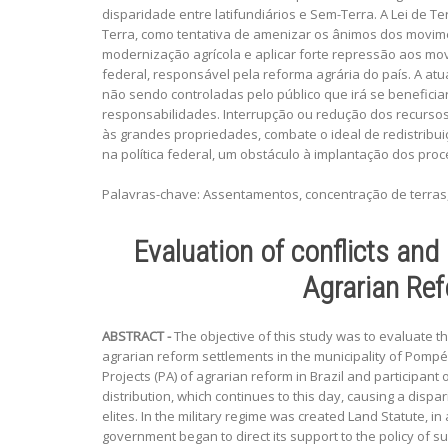
disparidade entre latifundiários e Sem-Terra. A Lei de Ter
Terra, como tentativa de amenizar os ânimos dos moviment
modernização agrícola e aplicar forte repressão aos m
federal, responsável pela reforma agrária do país. A atua
não sendo controladas pelo público que irá se beneficia
responsabilidades. Interrupção ou redução dos recursos
às grandes propriedades, combate o ideal de redistribui
na política federal, um obstáculo à implantação dos pr
Palavras-chave: Assentamentos, concentração de terras,
Evaluation of conflicts and
Agrarian Ref
ABSTRACT -
The objective of this study was to evaluate t
agrarian reform settlements in the municipality of Pomp
Projects (PA) of agrarian reform in Brazil and participan
distribution, which continues to this day, causing a disp
elites. In the military regime was created Land Statute, i
government began to direct its support to the policy of s