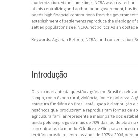
modernization. At the same time, INCRA was created, an au
of this centralizing and authoritarian government, has its 
needs high financial contributions from the government to f
establishment of settlements reproduce the ideology of su
settled populations see INCRA, not politics As an obstacl
Keywords: Agrarian Reform, INCRA, land concentration, S
Introdução
O traço marcante da questão agrária no Brasil é a elev
campo, como êxodo rural, violência, fome e pobreza. A gê
estrutura fundiária do Brasil está ligada à distribuição
históricos que produziram e reproduziram formas de apr
agricultura familiar representa a maior parte dos esta
ainda pelo emprego de mais de 70% da mão de obra no cam
concentradas do mundo. O Índice de Gini para concentraç
território brasileiro, entre os anos de 1975 a 2006, per