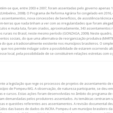
tém-se que, entre 2003 e 2007, foram assentadas pelo governo apenas 16
(Umbelino, 2008). O Programa de Reforma Agrária foi congelado em 2016, 
os assentamentos, nova concessões de benefícios, de assistência técnic
em-terras que nada tinham a ver com as irregularidades que foram aleg
culos e muita luta, foram criados, aproximadamente, 343 assentamentos n
s rurais no Brasil, neste mesmo período (GONZAGA, 2009). Neste quadro, 
entos sociais, do que uma alternativa de reorganização produtiva (MART
ria do que a tradicionalmente existente nos municípios brasileiros. O sim
 que nos permite indagar sobre a possibilidade de estarem ocorrendo alter
e local, pela possibilidade de se constituírem relações estreitas com o po
nente a legislação que rege os processos de projetos de assentamento de 
ípio de Pompeu-MG. A observação, de natureza participante, se deu em 
ias e cursos. Estas ações foram desenvolvidas no âmbito do programa de 
foram demandadas pelos produtores assentados. As temáticas centraram-s
icas e questões referentes aos assentamentos. A revisão documental deu-
os das bases de dados do INCRA. Pompeu é um município brasileiro da re