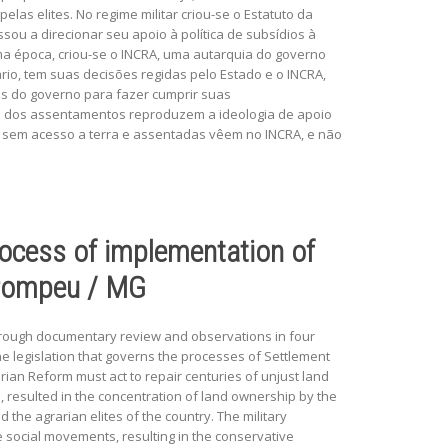
elas elites. No regime militar criou-se o Estatuto da
sou a direcionar seu apoio à política de subsídios à
a época, criou-se o INCRA, uma autarquia do governo
tário, tem suas decisões regidas pelo Estado e o INCRA,
os do governo para fazer cumprir suas
ão dos assentamentos reproduzem a ideologia de apoio
es sem acesso a terra e assentadas vêem no INCRA, e não
process of implementation of
f Pompeu / MG
 through documentary review and observations in four
 legislation that governs the processes of Settlement
arian Reform must act to repair centuries of unjust land
e, resulted in the concentration of land ownership by the
 the agrarian elites of the country. The military
e social movements, resulting in the conservative