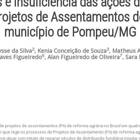
os e insuficiência das ações
rojetos de Assentamentos d
município de Pompeu/MG
2
3
sse da Silva
, Kenia Conceição de Souza
, Matheus 
6
7
haves Figueiredo
, Alan Figueiredo de Oliveira
, Sara
o de projetos de assentamentos (PA) de reforma agrária no Brasil em qua
ação que rege os processos de Projetos de Assentamento (PA) de reforma ag
ve atuar com intuito de reparar séculos de distribuição fundiária injusta