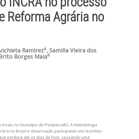
 do INCRA no processo
e Reforma Agrária no
4
Anchieta Ramirez
, Samilla Vieira dos
8
 Brito Borges Maia
tro locais no município de Pompeu-MG. A metodologia
rária no Brasil e observação participante em reuniões
, que perdura até os dias de hoje, causando uma