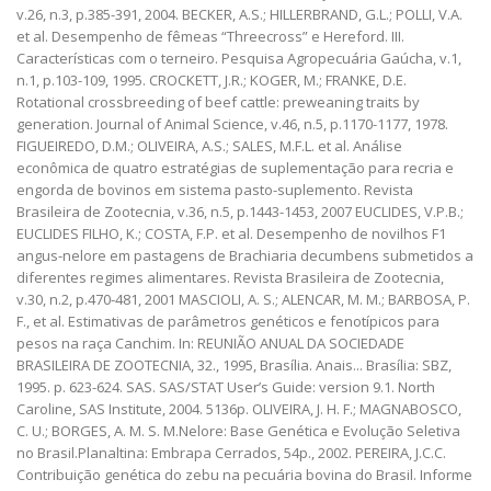
v.26, n.3, p.385-391, 2004. BECKER, A.S.; HILLERBRAND, G.L.; POLLI, V.A.
et al. Desempenho de fêmeas “Threecross” e Hereford. III.
Características com o terneiro. Pesquisa Agropecuária Gaúcha, v.1,
n.1, p.103-109, 1995. CROCKETT, J.R.; KOGER, M.; FRANKE, D.E.
Rotational crossbreeding of beef cattle: preweaning traits by
generation. Journal of Animal Science, v.46, n.5, p.1170-1177, 1978.
FIGUEIREDO, D.M.; OLIVEIRA, A.S.; SALES, M.F.L. et al. Análise
econômica de quatro estratégias de suplementação para recria e
engorda de bovinos em sistema pasto-suplemento. Revista
Brasileira de Zootecnia, v.36, n.5, p.1443-1453, 2007 EUCLIDES, V.P.B.;
EUCLIDES FILHO, K.; COSTA, F.P. et al. Desempenho de novilhos F1
angus-nelore em pastagens de Brachiaria decumbens submetidos a
diferentes regimes alimentares. Revista Brasileira de Zootecnia,
v.30, n.2, p.470-481, 2001 MASCIOLI, A. S.; ALENCAR, M. M.; BARBOSA, P.
F., et al. Estimativas de parâmetros genéticos e fenotípicos para
pesos na raça Canchim. In: REUNIÃO ANUAL DA SOCIEDADE
BRASILEIRA DE ZOOTECNIA, 32., 1995, Brasília. Anais... Brasília: SBZ,
1995. p. 623-624. SAS. SAS/STAT User’s Guide: version 9.1. North
Caroline, SAS Institute, 2004. 5136p. OLIVEIRA, J. H. F.; MAGNABOSCO,
C. U.; BORGES, A. M. S. M.Nelore: Base Genética e Evolução Seletiva
no Brasil.Planaltina: Embrapa Cerrados, 54p., 2002. PEREIRA, J.C.C.
Contribuição genética do zebu na pecuária bovina do Brasil. Informe