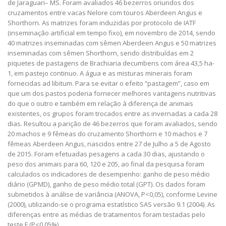
de Jaraguari– MS. Foram avaliados 46 bezerros oriundos dos
cruzamentos entre vacas Nelore com touros Aberdeen Angus e
Shorthorn. As matrizes foram induzidas por protocolo de IATF
(inseminação artificial em tempo fixo), em novembro de 2014, sendo
40 matrizes inseminadas com sêmen Aberdeen Angus e 50 matrizes
inseminadas com sêmen Shorthorn, sendo distribuídas em 2
piquetes de pastagens de Brachiaria decumbens com área 43,5 ha-
1, em pastejo continuo. A água e as misturas minerais foram
fornecidas ad libitum. Para se evitar o efeito “pastagem”, caso em
que um dos pastos poderia fornecer melhores vantagens nutritivas
do que o outro e também em relação à diferença de animais
existentes, os grupos foram trocados entre as invernadas a cada 28
dias. Resultou a parição de 46 bezerros que foram avaliados, sendo
20 machos e 9 fêmeas do cruzamento Shorthorn e 10 machos e 7
fêmeas Aberdeen Angus, nascidos entre 27 de Julho a 5 de Agosto
de 2015. Foram efetuadas pesagens a cada 30 dias, ajustando o
peso dos animais para 60, 120 e 205, ao final da pesquisa foram
calculados os indicadores de desempenho: ganho de peso médio
diário (GPMD), ganho de peso médio total (GPT). Os dados foram
submetidos à análise de variância (ANOVA, P<0,05), conforme Levine
(2000), utilizando-se o programa estatístico SAS versão 9.1 (2004). As
diferenças entre as médias de tratamentos foram testadas pelo
teste F (P<0,05%).