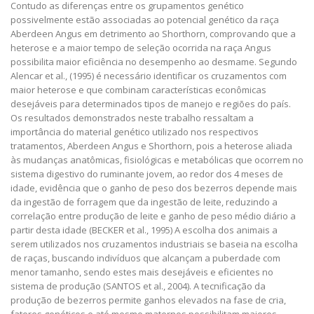
Contudo as diferenças entre os grupamentos genético
possivelmente estão associadas ao potencial genético da raça
Aberdeen Angus em detrimento ao Shorthorn, comprovando que a
heterose e a maior tempo de seleção ocorrida na raça Angus
possibilita maior eficiência no desempenho ao desmame. Segundo
Alencar et al., (1995) é necessário identificar os cruzamentos com
maior heterose e que combinam características econômicas
desejáveis para determinados tipos de manejo e regiões do país.
Os resultados demonstrados neste trabalho ressaltam a
importância do material genético utilizado nos respectivos
tratamentos, Aberdeen Angus e Shorthorn, pois a heterose aliada
às mudanças anatômicas, fisiológicas e metabólicas que ocorrem no
sistema digestivo do ruminante jovem, ao redor dos 4 meses de
idade, evidência que o ganho de peso dos bezerros depende mais
da ingestão de forragem que da ingestão de leite, reduzindo a
correlação entre produção de leite e ganho de peso médio diário a
partir desta idade (BECKER et al., 1995) A escolha dos animais a
serem utilizados nos cruzamentos industriais se baseia na escolha
de raças, buscando indivíduos que alcançam a puberdade com
menor tamanho, sendo estes mais desejáveis e eficientes no
sistema de produção (SANTOS et al., 2004). A tecnificação da
produção de bezerros permite ganhos elevados na fase de cria,