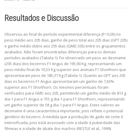
Resultados e Discussão
Observou ao final do período experimental diferença (P<0,05) no
peso médio aos 205 dias, ganho de peso total aos 205 dias (GPT 205)
e ganho médio diário aos 205 dias (GMD 205) entre os grupamentos
avaliados. Não foram encontradas diferenças para os demais
períodos avaliados (Tabela 1). Foi observado um peso ao desmame
(205 dias) dos bezerros F1 Angus de 195,90 Kg, representando um
peso médio final de 10,53 Kg superior aos animais F1 Shorthorn que
apresentaram peso de 185,37 Kg (Tabela 1). Quanto ao GPT aos 205
dias os bezerros F1 Angus apresentaram um ganho de 7,63%
superior aos F1 Shorthorn. Os mesmos percentuais foram
verificados para GMD aos 205, permitindo um ganho médio de 813 g
dia-1 para F1 Angus e 755 g dia-1 para F1 Shorthorn, representando
um ganho superior de 58 g dia-1 para F1 Angus. Estes valores ao
desmame é uma característica importante, pois reflete o potencial
genético do bezerro. À medida que a produção de gado de corte é
intensificada, pois está associado com a idade à puberdade das
fêmeas e a idade de abate dos machos (RESTLE et al., 1999).