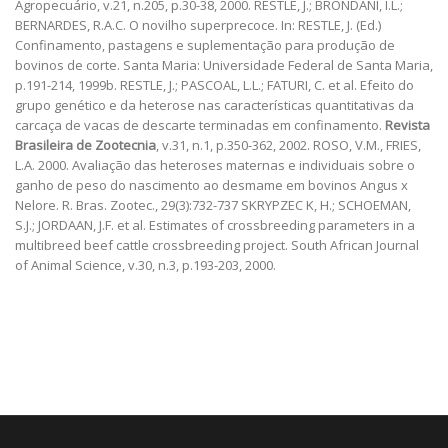
Agropecuário, v.21, n.205, p.30-38, 2000. RESTLE, J.; BRONDANI, I.L.;
BERNARDES, R.A.C. O novilho superprecoce. In: RESTLE, J. (Ed.)
Confinamento, pastagens e suplementação para produção de
bovinos de corte. Santa Maria: Universidade Federal de Santa Maria,
p.191-214, 1999b. RESTLE, J.; PASCOAL, L.L.; FATURI, C. et al. Efeito do
grupo genético e da heterose nas características quantitativas da
carcaça de vacas de descarte terminadas em confinamento.
Revista
Brasileira de Zootecnia
, v.31, n.1, p.350-362, 2002. ROSO, V.M., FRIES,
L.A. 2000. Avaliação das heteroses maternas e individuais sobre o
ganho de peso do nascimento ao desmame em bovinos Angus x
Nelore. R. Bras. Zootec., 29(3):732-737 SKRYPZEC K, H.; SCHOEMAN,
S.J.; JORDAAN, J.F. et al. Estimates of crossbreeding parameters in a
multibreed beef cattle crossbreeding project. South African Journal
of Animal Science, v.30, n.3, p.193-203, 2000.