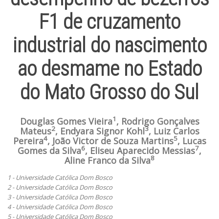
F1 de cruzamento
industrial do nascimento
ao desmame no Estado
do Mato Grosso do Sul
1
Douglas Gomes Vieira
, Rodrigo Gonçalves
2
3
Mateus
, Endyara Signor Kohl
, Luiz Carlos
4
5
Pereira
, João Victor de Souza Martins
, Lucas
6
7
Gomes da Silva
, Eliseu Aparecido Messias
,
8
Aline Franco da Silva
1 - Universidade Católica Dom Bosco
2 - Universidade Católica Dom Bosco
3 - Universidade Católica Dom Bosco
4 - Universidade Católica Dom Bosco
5 - Universidade Católica Dom Bosco