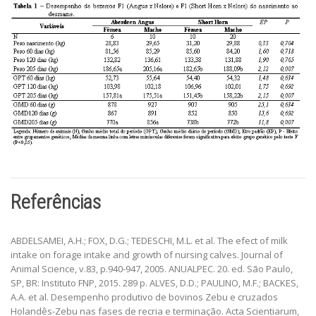
Referências
ABDELSAMEI, A.H.; FOX, D.G.; TEDESCHI, M.L. et al. The efect of milk
intake on forage intake and growth of nursing calves. Journal of
Animal Science, v.83, p.940-947, 2005. ANUALPEC. 20. ed. São Paulo,
SP, BR: Instituto FNP, 2015. 289 p. ALVES, D.D.; PAULINO, M.F.; BACKES,
A.A. et al. Desempenho produtivo de bovinos Zebu e cruzados
Holandês-Zebu nas fases de recria e terminação. Acta Scientiarum,