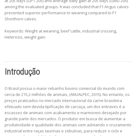
at 205 days (GPT 205) and average daily gain at 205 days (GMD 205)
among the evaluated groups. It was concluded that F1 Angus calves
presented superior performance to weaning compared to F1
Shorthorn calves.
Keywords: Weight at weaning, beef cattle, industrial crossing,
Heterosis, weight gain.
Introdução
O Brasil possui o maior rebanho bovino comercial do mundo com
cerca de 215,2 milhões de animais, (ANUALPEC, 2015). No entanto, os
preços praticados no mercado internacional da carne brasileira
efetuado sem devida tipificação de carcaça, um dos entraves é a
escassez de animais com acabamento e marmoreio desejado por
grande parte dos mercados. O produtor em busca de aumentar a
produtividade e qualidade dos animais vem adotando o cruzamento
industrial entre raças taurinas e zebuínas, para reduzir o ciclo e