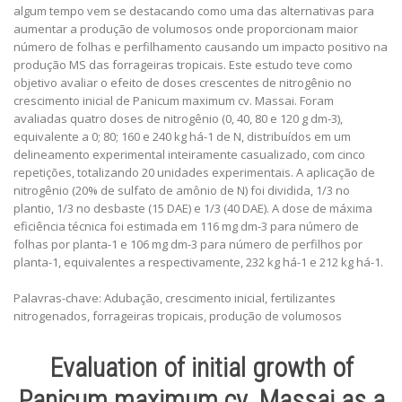
algum tempo vem se destacando como uma das alternativas para
aumentar a produção de volumosos onde proporcionam maior
número de folhas e perfilhamento causando um impacto positivo na
produção MS das forrageiras tropicais. Este estudo teve como
objetivo avaliar o efeito de doses crescentes de nitrogênio no
crescimento inicial de Panicum maximum cv. Massai. Foram
avaliadas quatro doses de nitrogênio (0, 40, 80 e 120 g dm-3),
equivalente a 0; 80; 160 e 240 kg há-1 de N, distribuídos em um
delineamento experimental inteiramente casualizado, com cinco
repetições, totalizando 20 unidades experimentais. A aplicação de
nitrogênio (20% de sulfato de amônio de N) foi dividida, 1/3 no
plantio, 1/3 no desbaste (15 DAE) e 1/3 (40 DAE). A dose de máxima
eficiência técnica foi estimada em 116 mg dm-3 para número de
folhas por planta-1 e 106 mg dm-3 para número de perfilhos por
planta-1, equivalentes a respectivamente, 232 kg há-1 e 212 kg há-1.
Palavras-chave: Adubação, crescimento inicial, fertilizantes
nitrogenados, forrageiras tropicais, produção de volumosos
Evaluation of initial growth of
Panicum maximum cv. Massai as a