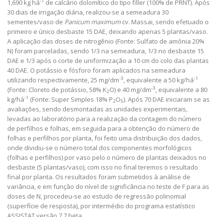
-1
1,690 kg há
de calcário dolomítico do tipo filler (100% de PRNT). Após
30 dias de irrigação diária, realizou-se a semeadura 30
sementes/vaso de
Panicum maximum
cv
.
Massai, sendo efetuado o
primeiro e único desbaste 15 DAE, deixando apenas 5 plantas/vaso.
A aplicação das doses de nitrogênio (Fonte: Sulfato de amônia 20%
N) foram parceladas, sendo 1/3 na semeadura, 1/3 no desbaste 15
DAE e 1/3 após o corte de uniformização a 10 cm do colo das plantas
40 DAE. O potássio e fósforo foram aplicados na semeadura
-3
-1
utilizando respectivamente, 25 mg/dm
, equivalente a 50 kg/há
-3
(Fonte: Cloreto de potássio, 58% K
O) e 40 mg/dm
, equivalente a 80
2
-1
kg/há
(Fonte: Super Simples 18% P
O
). Após 70 DAE iniciaram se as
2
5
avaliações, sendo desmontadas as unidades experimentais,
levadas ao laboratório para a realização da contagem do número
de perfilhos e folhas, em seguida para a obtenção do número de
folhas e perfilhos por planta, foi feito uma distribuição dos dados,
onde dividiu-se o número total dos componentes morfológicos
(folhas e perfilhos) por vaso pelo o número de plantas deixados no
desbaste (5 plantas/vaso), com isso no final teremos o resultado
final por planta. Os resultados foram submetidos à análise de
variância, e em função do nível de significância no teste de F para as
doses de N, procedeu-se ao estudo de regressão polinomial
(superfície de resposta), por intermédio do programa estatístico
ASSISTAT versão 7.7 beta.