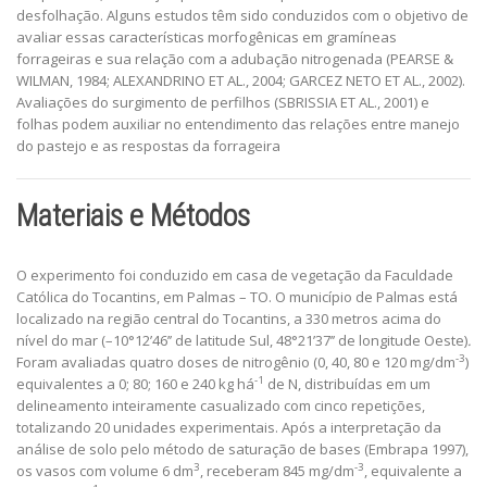
desfolhação. Alguns estudos têm sido conduzidos com o objetivo de
avaliar essas características morfogênicas em gramíneas
forrageiras e sua relação com a adubação nitrogenada (PEARSE &
WILMAN, 1984; ALEXANDRINO ET AL., 2004; GARCEZ NETO ET AL., 2002).
Avaliações do surgimento de perfilhos (SBRISSIA ET AL., 2001) e
folhas podem auxiliar no entendimento das relações entre manejo
do pastejo e as respostas da forrageira
Materiais e Métodos
O experimento foi conduzido em casa de vegetação da Faculdade
Católica do Tocantins, em Palmas – TO. O município de Palmas está
localizado na região central do Tocantins, a 330 metros acima do
nível do mar (–10°12’46’’ de latitude Sul, 48°21’37’’ de longitude Oeste)
.
-3
Foram avaliadas quatro doses de nitrogênio (0, 40, 80 e 120 mg/dm
)
-1
equivalentes a 0; 80; 160 e 240 kg há
de N, distribuídas em um
delineamento inteiramente casualizado com cinco repetições,
totalizando 20 unidades experimentais. Após a interpretação da
análise de solo pelo método de saturação de bases (Embrapa 1997),
3
-3
os vasos com volume 6 dm
, receberam 845 mg/dm
, equivalente a