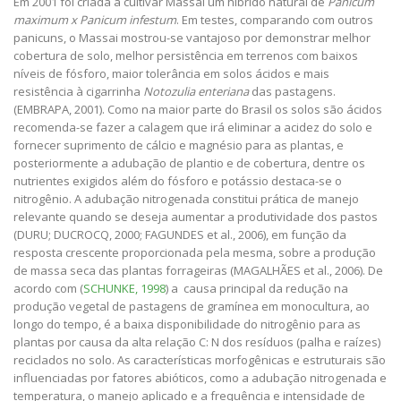
Em 2001 foi criada a cultivar Massai um hibrido natural de
Panicum
maximum x Panicum infestum
. Em testes, comparando com outros
panicuns, o Massai mostrou-se vantajoso por demonstrar melhor
cobertura de solo, melhor persistência em terrenos com baixos
níveis de fósforo, maior tolerância em solos ácidos e mais
resistência à cigarrinha
Notozulia enteriana
das pastagens.
(EMBRAPA, 2001). Como na maior parte do Brasil os solos são ácidos
recomenda-se fazer a calagem que irá eliminar a acidez do solo e
fornecer suprimento de cálcio e magnésio para as plantas, e
posteriormente a adubação de plantio e de cobertura, dentre os
nutrientes exigidos além do fósforo e potássio destaca-se o
nitrogênio. A adubação nitrogenada constitui prática de manejo
relevante quando se deseja aumentar a produtividade dos pastos
(DURU; DUCROCQ, 2000; FAGUNDES et al., 2006), em função da
resposta crescente proporcionada pela mesma, sobre a produção
de massa seca das plantas forrageiras (MAGALHÃES et al., 2006). De
acordo com (
SCHUNKE, 1998
) a causa principal da redução na
produção vegetal de pastagens de gramínea em monocultura, ao
longo do tempo, é a baixa disponibilidade do nitrogênio para as
plantas por causa da alta relação C: N dos resíduos (palha e raízes)
reciclados no solo. As características morfogênicas e estruturais são
influenciadas por fatores abióticos, como a adubação nitrogenada e
temperatura, o manejo aplicado e a frequência e intensidade de