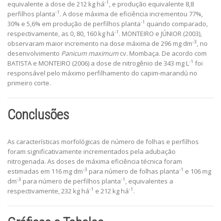
-1
equivalente a dose de 212 kg há
, e produção equivalente 8,8
-1
perfilhos planta
. A dose máxima de eficiência incrementou 77%,
-1
30% e 5,6% em produção de perfilhos planta
quando comparado,
-1
respectivamente, as 0, 80, 160 kg há
. MONTEIRO e JÚNIOR (2003),
-3
observaram maior incremento na dose máxima de 296 mg dm
, no
desenvolvimento
Panicum maximum
cv
.
Mombaça. De acordo com
-1
BATISTA e MONTEIRO (2006) a dose de nitrogênio de 343 mg L
foi
responsável pelo máximo perfilhamento do capim-marandú no
primeiro corte.
Conclusões
As características morfológicas de número de folhas e perfilhos
foram significativamente incrementados pela adubação
nitrogenada. As doses de máxima eficiência técnica foram
-3
-1
estimadas em 116 mg dm
para número de folhas planta
e 106 mg
-3
-1
dm
para número de perfilhos planta
, equivalentes a
-1
-1
respectivamente, 232 kg há
e 212 kg há
.