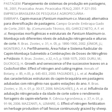
PASTAGEM:
Planejamento de sistemas de produção em pastagens
,
18., 2001, Piracicaba. Anais. Piracicaba: FEALQ, 2001. P.321-350.
EMPRESA BRASILEIRA DE PESQUISA E AGROPECUÁRIA -
EMBRAPA.
Capim-massai (
Panicum maximum
c.v. Massai): alternativa
para diversificação de pastagens.
Campo Grande: Embrapa Gado
de Corte, 2001. 8p. (Comunicado Técnico, 65). GARCEZ NETO, A. F. et
al
.
Respostas morfogênicas e estruturais de
Panicum Maximum
cv.
Mombaça sob diferentes níveis de adubação nitrogenada e alturas
de corte
. R. Bras. Zootec, v. 31, n. 05, p. 1890-1900, 2002. JÚNIOR, J.L;
MONTEIRO, F.A.
Perfilhamento, Área Foliar e Sistema Radicular do
Capim-Mombaça Submetido a Combinações de Doses de Nitrogênio
e Potássio
. R. Bras. Zootec., v.32, n.5, p.1068-1075, 2003. DURU, M.;
DUCROCQ, H.
Growth and senescence of the successive leaves on a
Cocksfoot tiller. Effect of nitrogen and cutting regime
. Annals of
Botany, v. 85, n.05, p. 645-653, 2000. FAGUNDES, J. L. et al.
Avaliação
das características estruturais do capim-braquiária em pastagens
adubadas com nitrogênio nas quatro estações do ano.
R. Bras.
Zootec, v. 35, n. 01, p. 30-37, 2006. MAGALHÃES, J. A. et al.
Influência da
adubação nitrogenada e da idade de corte sobre o rendimento
forrageiro do capim-elefante
. R. Ciência Agronômica, v. 37, n. 01, p.
91-96, 2006. MAZZANTI, A.; LEMAIRE, G.
Effect of nitrogen fertilization
on herbage production of tall fescue continuously grazed by sheep
.