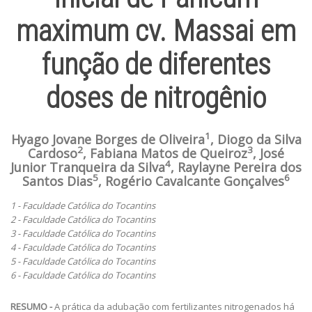
maximum cv. Massai em
função de diferentes
doses de nitrogênio
1
Hyago Jovane Borges de Oliveira
, Diogo da Silva
2
3
Cardoso
, Fabiana Matos de Queiroz
, José
4
Junior Tranqueira da Silva
, Raylayne Pereira dos
5
6
Santos Dias
, Rogério Cavalcante Gonçalves
1 - Faculdade Católica do Tocantins
2 - Faculdade Católica do Tocantins
3 - Faculdade Católica do Tocantins
4 - Faculdade Católica do Tocantins
5 - Faculdade Católica do Tocantins
6 - Faculdade Católica do Tocantins
RESUMO -
A prática da adubação com fertilizantes nitrogenados há