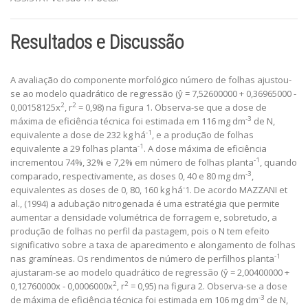
Resultados e Discussão
A avaliação do componente morfológico número de folhas ajustou-
se ao modelo quadrático de regressão (ŷ = 7,52600000 + 0,36965000 -
2
2
0,00158125x
, r
= 0,98) na figura 1. Observa-se que a dose de
-3
máxima de eficiência técnica foi estimada em 116 mg dm
de N,
-1
equivalente a dose de 232 kg há
, e a produção de folhas
-1
equivalente a 29 folhas planta
. A dose máxima de eficiência
-1
incrementou 74%, 32% e 7,2% em número de folhas planta
, quando
-3
comparado, respectivamente, as doses 0, 40 e 80 mg dm
,
-
equivalentes as doses de 0, 80, 160 kg há
1. De acordo MAZZANI et
al., (1994) a adubação nitrogenada é uma estratégia que permite
aumentar a densidade volumétrica de forragem e, sobretudo, a
produção de folhas no perfil da pastagem, pois o N tem efeito
significativo sobre a taxa de aparecimento e alongamento de folhas
-1
nas gramíneas. Os rendimentos de número de perfilhos planta
ajustaram-se ao modelo quadrático de regressão (ŷ = 2,00400000 +
2
2
0,12760000x - 0,0006000x
, r
= 0,95) na figura 2. Observa-se a dose
-3
de máxima de eficiência técnica foi estimada em 106 mg dm
de N,