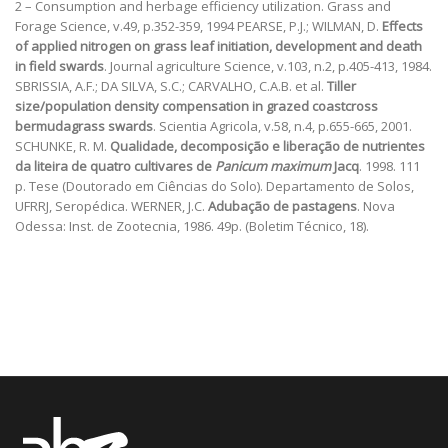
2 – Consumption and herbage efficiency utilization. Grass and
Forage Science, v.49, p.352-359, 1994 PEARSE, P.J.; WILMAN, D.
Effects
of applied nitrogen on grass leaf initiation, development and death
in field swards
. Journal agriculture Science, v.103, n.2, p.405-413, 1984.
SBRISSIA, A.F.; DA SILVA, S.C.; CARVALHO, C.A.B. et al.
Tiller
size/population density compensation in grazed coastcross
bermudagrass swards
. Scientia Agricola, v.58, n.4, p.655-665, 2001.
SCHUNKE, R. M.
Qualidade, decomposição e liberação de nutrientes
da liteira de quatro cultivares de
Panicum maximum
Jacq
. 1998. 111
p. Tese (Doutorado em Ciências do Solo). Departamento de Solos,
UFRRJ, Seropédica. WERNER, J.C.
Adubação de pastagens
. Nova
Odessa: Inst. de Zootecnia, 1986. 49p. (Boletim Técnico, 18).