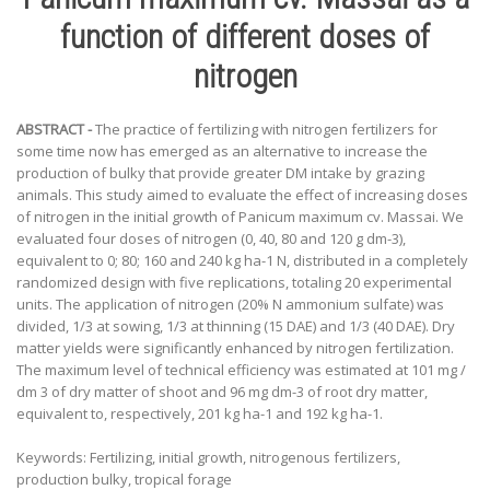
function of different doses of
nitrogen
ABSTRACT -
The practice of fertilizing with nitrogen fertilizers for
some time now has emerged as an alternative to increase the
production of bulky that provide greater DM intake by grazing
animals. This study aimed to evaluate the effect of increasing doses
of nitrogen in the initial growth of Panicum maximum cv. Massai. We
evaluated four doses of nitrogen (0, 40, 80 and 120 g dm-3),
equivalent to 0; 80; 160 and 240 kg ha-1 N, distributed in a completely
randomized design with five replications, totaling 20 experimental
units. The application of nitrogen (20% N ammonium sulfate) was
divided, 1/3 at sowing, 1/3 at thinning (15 DAE) and 1/3 (40 DAE). Dry
matter yields were significantly enhanced by nitrogen fertilization.
The maximum level of technical efficiency was estimated at 101 mg /
dm 3 of dry matter of shoot and 96 mg dm-3 of root dry matter,
equivalent to, respectively, 201 kg ha-1 and 192 kg ha-1.
Keywords: Fertilizing, initial growth, nitrogenous fertilizers,
production bulky, tropical forage