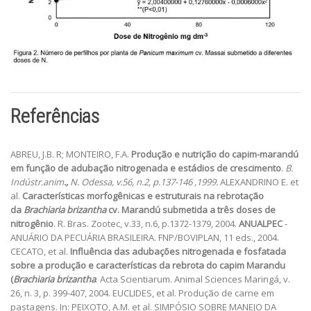
Referências
ABREU, J.B. R; MONTEIRO, F.A.
Produção e nutrição do capim-marandú
em função de adubação nitrogenada e estádios de crescimento
.
B.
Indústr.anim
.,
N. Odessa, v.56, n.2, p.137-146 ,1999.
ALEXANDRINO E. et
al.
Características morfogênicas e estruturais na rebrotação
da
Brachiaria brizantha
cv. Marandú submetida a três doses de
nitrogênio
. R. Bras. Zootec, v.33, n.6, p.1372-1379, 2004.
ANUALPEC
-
ANUÁRIO DA PECUÁRIA BRASILEIRA. FNP/BOVIPLAN, 11 eds., 2004.
CECATO, et al.
Influência das adubações nitrogenada e fosfatada
sobre a produção e características da rebrota do capim Marandu
(
Brachiaria brizantha
. Acta Scientiarum. Animal Sciences Maringá, v.
26, n. 3, p. 399-407, 2004. EUCLIDES, et al. Produção de carne em
pastagens. In: PEIXOTO, A.M. et al. SIMPÓSIO SOBRE MANEJO DA