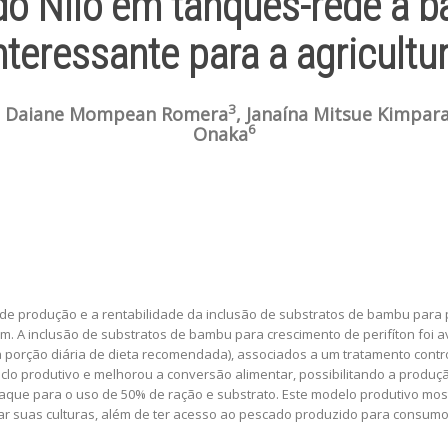
 do Nilo em tanques-rede à b
teressante para a agricultur
3
, Daiane Mompean Romera
, Janaína Mitsue Kimpar
6
Onaka
to de produção e a rentabilidade da inclusão de substratos de bambu par
. A inclusão de substratos de bambu para crescimento de perifíton foi a
 porção diária de dieta recomendada), associados a um tratamento contr
clo produtivo e melhorou a conversão alimentar, possibilitando a produ
e para o uso de 50% de ração e substrato. Este modelo produtivo mostro
car suas culturas, além de ter acesso ao pescado produzido para consumo