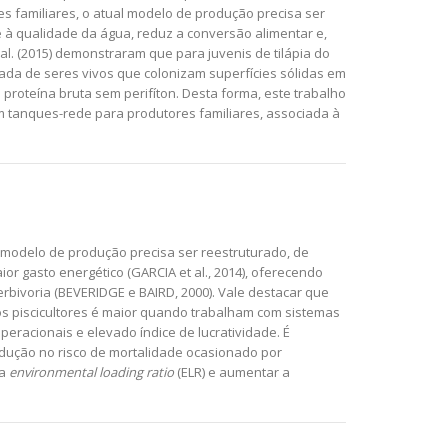
res familiares, o atual modelo de produção precisa ser
à qualidade da água, reduz a conversão alimentar e,
al. (2015) demonstraram que para juvenis de tilápia do
mada de seres vivos que colonizam superfícies sólidas em
proteína bruta sem perifíton. Desta forma, este trabalho
em tanques-rede para produtores familiares, associada à
 modelo de produção precisa ser reestruturado, de
r gasto energético (GARCIA et al., 2014), oferecendo
rbivoria (BEVERIDGE e BAIRD, 2000). Vale destacar que
s piscicultores é maior quando trabalham com sistemas
eracionais e elevado índice de lucratividade. É
edução no risco de mortalidade ocasionado por
 a
environmental loading ratio
(ELR) e aumentar a