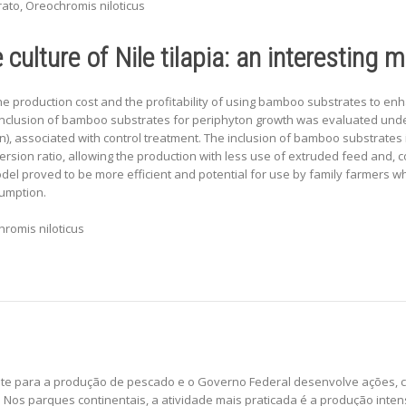
ato, Oreochromis niloticus
ulture of Nile tilapia: an interesting 
he production cost and the profitability of using bamboo substrates to en
 inclusion of bamboo substrates for periphyton growth was evaluated under 
 associated with control treatment. The inclusion of bamboo substrates in
rsion ratio, allowing the production with less use of extruded feed and, 
el proved to be more efficient and potential for use by family farmers who
sumption.
hromis niloticus
vamente para a produção de pescado e o Governo Federal desenvolve ações
Nos parques continentais, a atividade mais praticada é a produção intensi