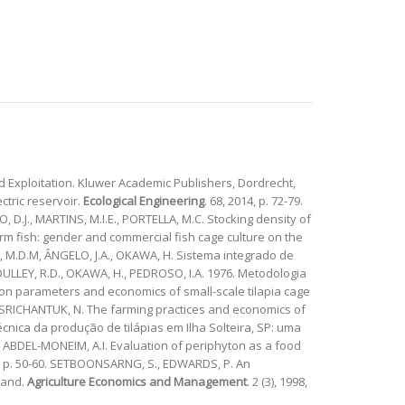
 and Exploitation. Kluwer Academic Publishers, Dordrecht,
ctric reservoir.
Ecological Engineering
. 68, 2014, p. 72-79.
, D.J., MARTINS, M.I.E., PORTELLA, M.C. Stocking density of
 farm fish: gender and commercial fish cage culture on the
IRA, M.D.M, ÂNGELO, J.A., OKAWA, H. Sistema integrado de
 DULLEY, R.D., OKAWA, H., PEDROSO, I.A. 1976. Metodologia
uction parameters and economics of small-scale tilapia cage
M., SRICHANTUK, N. The farming practices and economics of
a técnica da produção de tilápias em Ilha Solteira, SP: uma
M., ABDEL-MONEIM, A.I. Evaluation of periphyton as a food
5, p. 50-60. SETBOONSARNG, S., EDWARDS, P. An
land.
Agriculture Economics and Management
. 2 (3), 1998,