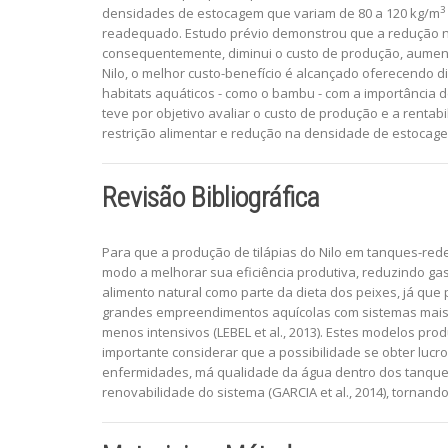
3
densidades de estocagem que variam de 80 a 120 kg/m
readequado. Estudo prévio demonstrou que a redução na
consequentemente, diminui o custo de produção, aumentan
Nilo, o melhor custo-benefício é alcançado oferecendo d
habitats aquáticos - como o bambu - com a importância d
teve por objetivo avaliar o custo de produção e a renta
restrição alimentar e redução na densidade de estocag
Revisão Bibliográfica
Para que a produção de tilápias do Nilo em tanques-red
modo a melhorar sua eficiência produtiva, reduzindo gas
alimento natural como parte da dieta dos peixes, já que
grandes empreendimentos aquícolas com sistemas mais i
menos intensivos (LEBEL et al., 2013). Estes modelos pr
importante considerar que a possibilidade se obter luc
enfermidades, má qualidade da água dentro dos tanques-
renovabilidade do sistema (GARCIA et al., 2014), tornand