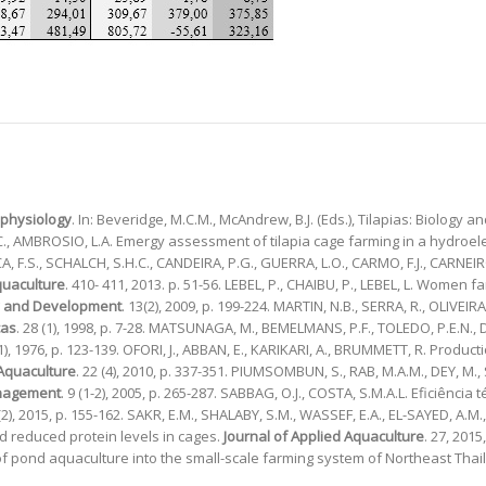
 physiology
. In: Beveridge, M.C.M., McAndrew, B.J. (Eds.), Tilapias: Biology
.C., AMBROSIO, L.A. Emergy assessment of tilapia cage farming in a hydroele
, F.S., SCHALCH, S.H.C., CANDEIRA, P.G., GUERRA, L.O., CARMO, F.J., CARNEIRO
uaculture
. 410- 411, 2013. p. 51-56. LEBEL, P., CHAIBU, P., LEBEL, L. Women
y and Development
. 13(2), 2009, p. 199-224. MARTIN, N.B., SERRA, R., OLIVE
cas
. 28 (1), 1998, p. 7-28. MATSUNAGA, M., BEMELMANS, P.F., TOLEDO, P.E.N.,
(1), 1976, p. 123-139. OFORI, J., ABBAN, E., KARIKARI, A., BRUMMETT, R. Prod
 Aquaculture
. 22 (4), 2010, p. 337-351. PIUMSOMBUN, S., RAB, M.A.M., DEY, 
nagement
. 9 (1-2), 2005, p. 265-287. SABBAG, O.J., COSTA, S.M.A.L. Eficiênci
 (2), 2015, p. 155-162. SAKR, E.M., SHALABY, S.M., WASSEF, E.A., EL-SAYED, A.
fed reduced protein levels in cages.
Journal of Applied Aquaculture
. 27, 201
 of pond aquaculture into the small-scale farming system of Northeast Thai