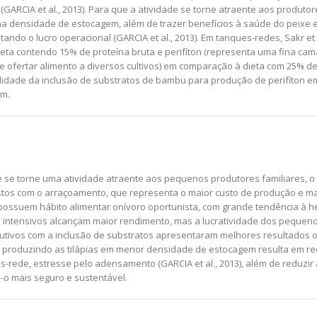
(GARCIA et al., 2013). Para que a atividade se torne atraente aos produto
 densidade de estocagem, além de trazer benefícios à saúde do peixe e 
do o lucro operacional (GARCIA et al., 2013). Em tanques-redes, Sakr et 
ieta contendo 15% de proteína bruta e perifíton (representa uma fina ca
e ofertar alimento a diversos cultivos) em comparação à dieta com 25% de 
bilidade da inclusão de substratos de bambu para produção de perifíton 
em.
e se torne uma atividade atraente aos pequenos produtores familiares, o
tos com o arraçoamento, que representa o maior custo de produção e maio
 possuem hábito alimentar onívoro oportunista, com grande tendência à he
ntensivos alcançam maior rendimento, mas a lucratividade dos pequeno
odutivos com a inclusão de substratos apresentaram melhores resultados op
ro produzindo as tilápias em menor densidade de estocagem resulta em r
rede, estresse pelo adensamento (GARCIA et al., 2013), além de reduzir
o-o mais seguro e sustentável.