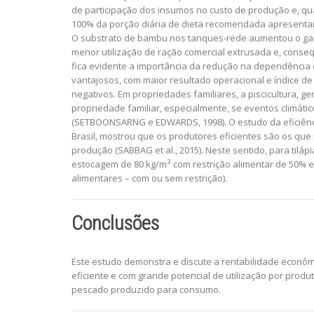
de participação dos insumos no custo de produção e, qu
100% da porção diária de dieta recomendada apresenta
O substrato de bambu nos tanques-rede aumentou o ganho
menor utilização de ração comercial extrusada e, cons
fica evidente a importância da redução na dependência
vantajosos, com maior resultado operacional e índice 
negativos. Em propriedades familiares, a piscicultura, ge
propriedade familiar, especialmente, se eventos climát
(SETBOONSARNG e EDWARDS, 1998). O estudo da eficiênci
Brasil, mostrou que os produtores eficientes são os qu
produção (SABBAG et al., 2015). Neste sentido, para tilá
3
estocagem de 80 kg/m
com restrição alimentar de 50% 
alimentares – com ou sem restrição).
Conclusões
Este estudo demonstra e discute a rentabilidade econôm
eficiente e com grande potencial de utilização por prod
pescado produzido para consumo.