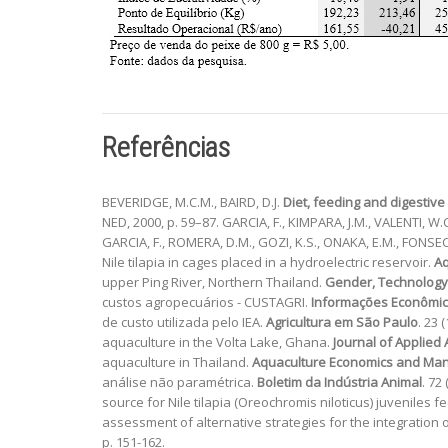
Referências
BEVERIDGE, M.C.M., BAIRD, D.J.
Diet, feeding and digestive
NED, 2000, p. 59–87. GARCIA, F., KIMPARA, J.M., VALENTI, W
GARCIA, F., ROMERA, D.M., GOZI, K.S., ONAKA, E.M., FONSECA
Nile tilapia in cages placed in a hydroelectric reservoir.
Aq
upper Ping River, Northern Thailand.
Gender, Technolog
custos agropecuários - CUSTAGRI.
Informações Econômi
de custo utilizada pelo IEA.
Agricultura em São Paulo
. 23 
aquaculture in the Volta Lake, Ghana.
Journal of Applied
aquaculture in Thailand.
Aquaculture Economics and Ma
análise não paramétrica.
Boletim da Indústria Animal
. 72
source for Nile tilapia (Oreochromis niloticus) juveniles 
assessment of alternative strategies for the integration
p. 151-162.