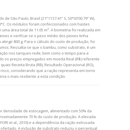
 de São Paulo, Brasil (21°11’27.41” S, 50°03’00.79” W),
30°C. Os módulos foram confeccionados com hastes
2
m uma área total de 11.05 m
. A biometria foi realizada em
eixes e verificar se o peso médio dos peixes tinha
tingir 800 g. Para o cálculo do custo de produção, foi
insumos. Ressalta-se que o bambu, como substrato, é um
talação nos tanques-rede, bem como o tempo para a
sendo os preços empregados em moeda Real (R$) referente
 quais Receita Bruta (RB), Resultado Operacional (RO),
de risco, considerando que a ração representa em torno
ia o mais resiliente a esta condição.
maior densidade de estocagem, alimentado com 50% da
proximadamente 70 % do custo de produção. A elevada
FORI et al., 2010) e a dependência da ração extrusada
ofertado. A inclusão de substrato reduziu o percentual