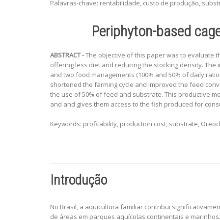
Palavras-chave: rentabilidade, custo de produção, substr
Periphyton-based cage c
ABSTRACT -
The objective of this paper was to evaluate t
offering less diet and reducing the stocking density. The
and two food managements (100% and 50% of daily ration),
shortened the farming cycle and improved the feed conve
the use of 50% of feed and substrate. This productive mod
and and gives them access to the fish produced for con
Keywords: profitability, production cost, substrate, Oreoc
Introdução
No Brasil, a aquicultura familiar contribui significati
de áreas em parques aquícolas continentais e marinhos. 