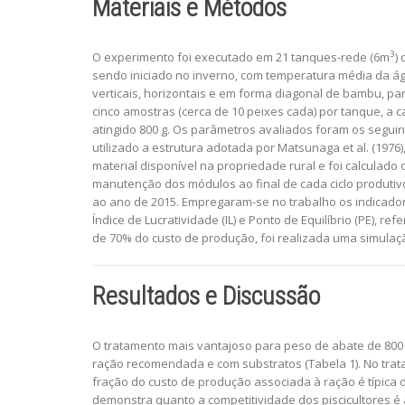
Materiais e Métodos
3
O experimento foi executado em 21 tanques-rede (6m
)
sendo iniciado no inverno, com temperatura média da á
verticais, horizontais e em forma diagonal de bambu, pa
cinco amostras (cerca de 10 peixes cada) por tanque, a 
atingido 800 g. Os parâmetros avaliados foram os seguint
utilizado a estrutura adotada por Matsunaga et al. (197
material disponível na propriedade rural e foi calculad
manutenção dos módulos ao final de cada ciclo produtiv
ao ano de 2015. Empregaram-se no trabalho os indicadores
Índice de Lucratividade (IL) e Ponto de Equilíbrio (PE),
de 70% do custo de produção, foi realizada uma simulaçã
Resultados e Discussão
O tratamento mais vantajoso para peso de abate de 800 
ração recomendada e com substratos (Tabela 1). No tra
fração do custo de produção associada à ração é típica 
demonstra quanto a competitividade dos piscicultores é 