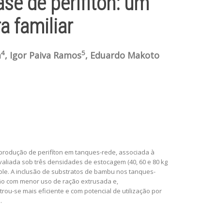
ase de perifíton: um
a familiar
4
5
a
, Igor Paiva Ramos
, Eduardo Makoto
a produção de perifíton em tanques-rede, associada à
valiada sob três densidades de estocagem (40, 60 e 80 kg
ole. A inclusão de substratos de bambu nos tanques-
ção com menor uso de ração extrusada e,
u-se mais eficiente e com potencial de utilização por
.