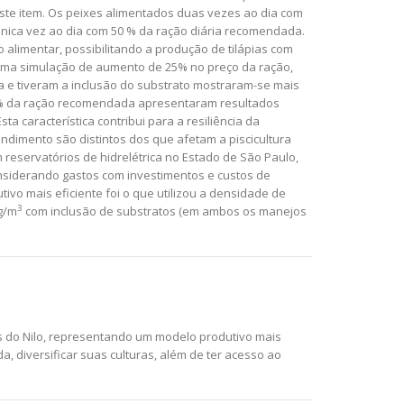
ste item. Os peixes alimentados duas vezes ao dia com
ica vez ao dia com 50 % da ração diária recomendada.
alimentar, possibilitando a produção de tilápias com
 uma simulação de aumento de 25% no preço da ração,
 e tiveram a inclusão do substrato mostraram-se mais
100% da ração recomendada apresentaram resultados
a característica contribui para a resiliência da
dimento são distintos dos que afetam a piscicultura
eservatórios de hidrelétrica no Estado de São Paulo,
nsiderando gastos com investimentos e custos de
ivo mais eficiente foi o que utilizou a densidade de
3
g/m
com inclusão de substratos (em ambos os manejos
s do Nilo, representando um modelo produtivo mais
, diversificar suas culturas, além de ter acesso ao