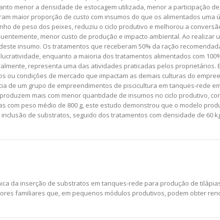
anto menor a densidade de estocagem utilizada, menor a participação de
ram maior proporção de custo com insumos do que os alimentados uma ún
 de peso dos peixes, reduziu o ciclo produtivo e melhorou a conversão 
equentemente, menor custo de produção e impacto ambiental. Ao realizar
 deste insumo. Os tratamentos que receberam 50% da ração recomendada
de lucratividade, enquanto a maioria dos tratamentos alimentados com 
ralmente, representa uma das atividades praticadas pelos proprietários. Est
icos ou condições de mercado que impactam as demais culturas do empreen
a de um grupo de empreendimentos de piscicultura em tanques-rede em r
e produzem mais com menor quantidade de insumos no ciclo produtivo, co
pias com peso médio de 800 g, este estudo demonstrou que o modelo produt
e inclusão de substratos, seguido dos tratamentos com densidade de 60 k
ica da inserção de substratos em tanques-rede para produção de tilápia
utores familiares que, em pequenos módulos produtivos, podem obter renda