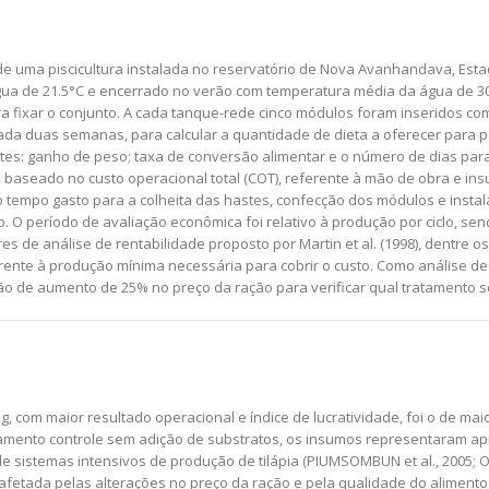
 de uma piscicultura instalada no reservatório de Nova Avanhandava, Estado
gua de 21.5°C e encerrado no verão com temperatura média da água de 
ra fixar o conjunto. A cada tanque-rede cinco módulos foram inseridos co
cada duas semanas, para calcular a quantidade de dieta a oferecer para p
es: ganho de peso; taxa de conversão alimentar e o número de dias para a
6), baseado no custo operacional total (COT), referente à mão de obra e 
o o tempo gasto para a colheita das hastes, confecção dos módulos e ins
o. O período de avaliação econômica foi relativo à produção por ciclo, 
 de análise de rentabilidade proposto por Martin et al. (1998), dentre os
 referente à produção mínima necessária para cobrir o custo. Como análise 
o de aumento de 25% no preço da ração para verificar qual tratamento ser
g, com maior resultado operacional e índice de lucratividade, foi o de 
tamento controle sem adição de substratos, os insumos representaram a
de sistemas intensivos de produção de tilápia (PIUMSOMBUN et al., 2005; O
afetada pelas alterações no preço da ração e pela qualidade do alimento 