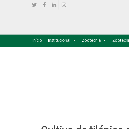
Início
Institucional
Zootecnia
Zootecni