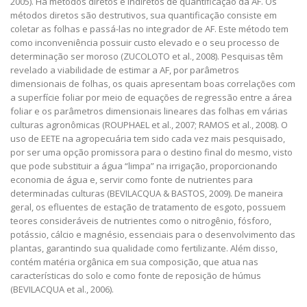
2005). Há métodos diretos e indiretos de quantificação da AF. Os
métodos diretos são destrutivos, sua quantificação consiste em
coletar as folhas e passá-las no integrador de AF. Este método tem
como inconveniência possuir custo elevado e o seu processo de
determinação ser moroso (ZUCOLOTO et al., 2008). Pesquisas têm
revelado a viabilidade de estimar a AF, por parâmetros
dimensionais de folhas, os quais apresentam boas correlações com
a superfície foliar por meio de equações de regressão entre a área
foliar e os parâmetros dimensionais lineares das folhas em várias
culturas agronômicas (ROUPHAEL et al., 2007; RAMOS et al., 2008). O
uso de EETE na agropecuária tem sido cada vez mais pesquisado,
por ser uma opção promissora para o destino final do mesmo, visto
que pode substituir a água “limpa” na irrigação, proporcionando
economia de água e, servir como fonte de nutrientes para
determinadas culturas (BEVILACQUA & BASTOS, 2009). De maneira
geral, os efluentes de estação de tratamento de esgoto, possuem
teores consideráveis de nutrientes como o nitrogênio, fósforo,
potássio, cálcio e magnésio, essenciais para o desenvolvimento das
plantas, garantindo sua qualidade como fertilizante. Além disso,
contém matéria orgânica em sua composição, que atua nas
características do solo e como fonte de reposição de húmus
(BEVILACQUA et al., 2006).