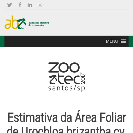
MENU
Estimativa da Área Foliar
de Urochloa brizantha cv.