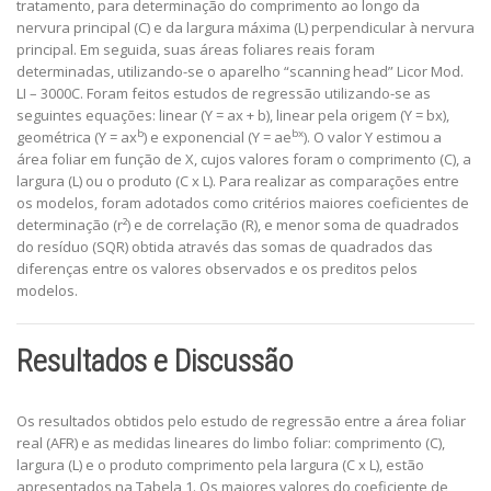
tratamento, para determinação do comprimento ao longo da
nervura principal (C) e da largura máxima (L) perpendicular à nervura
principal. Em seguida, suas áreas foliares reais foram
determinadas, utilizando-se o aparelho “scanning head” Licor Mod.
LI – 3000C. Foram feitos estudos de regressão utilizando-se as
seguintes equações: linear (Y = ax + b), linear pela origem (Y = bx),
b
bx
geométrica (Y = ax
) e exponencial (Y = ae
). O valor Y estimou a
área foliar em função de X, cujos valores foram o comprimento (C), a
largura (L) ou o produto (C x L). Para realizar as comparações entre
os modelos, foram adotados como critérios maiores coeficientes de
determinação (r²) e de correlação (R), e menor soma de quadrados
do resíduo (SQR) obtida através das somas de quadrados das
diferenças entre os valores observados e os preditos pelos
modelos.
Resultados e Discussão
Os resultados obtidos pelo estudo de regressão entre a área foliar
real (AFR) e as medidas lineares do limbo foliar: comprimento (C),
largura (L) e o produto comprimento pela largura (C x L), estão
apresentados na Tabela 1. Os maiores valores do coeficiente de