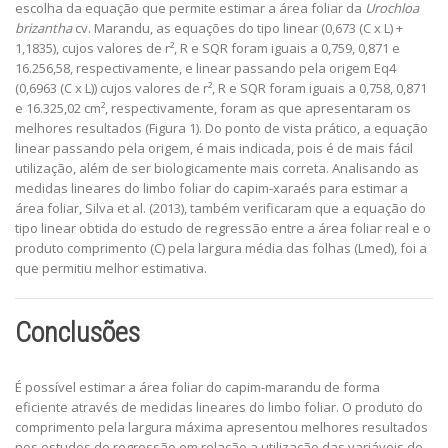
escolha da equação que permite estimar a área foliar da
Urochloa
brizantha
cv. Marandu, as equações do tipo linear (0,673 (C x L) +
1,1835), cujos valores de r², R e SQR foram iguais a 0,759, 0,871 e
16.256,58, respectivamente, e linear passando pela origem Eq4
(0,6963 (C x L)) cujos valores de r², R e SQR foram iguais a 0,758, 0,871
e 16.325,02 cm², respectivamente, foram as que apresentaram os
melhores resultados (Figura 1). Do ponto de vista prático, a equação
linear passando pela origem, é mais indicada, pois é de mais fácil
utilização, além de ser biologicamente mais correta. Analisando as
medidas lineares do limbo foliar do capim-xaraés para estimar a
área foliar, Silva et al. (2013), também verificaram que a equação do
tipo linear obtida do estudo de regressão entre a área foliar real e o
produto comprimento (C) pela largura média das folhas (Lmed), foi a
que permitiu melhor estimativa.
Conclusões
É possível estimar a área foliar do capim-marandu de forma
eficiente através de medidas lineares do limbo foliar. O produto do
comprimento pela largura máxima apresentou melhores resultados
nos estudos de regressão em relação a utilização das variáveis de