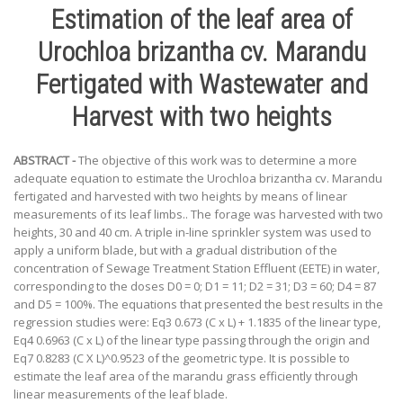
Estimation of the leaf area of
Urochloa brizantha cv. Marandu
Fertigated with Wastewater and
Harvest with two heights
ABSTRACT -
The objective of this work was to determine a more
adequate equation to estimate the Urochloa brizantha cv. Marandu
fertigated and harvested with two heights by means of linear
measurements of its leaf limbs.. The forage was harvested with two
heights, 30 and 40 cm. A triple in-line sprinkler system was used to
apply a uniform blade, but with a gradual distribution of the
concentration of Sewage Treatment Station Effluent (EETE) in water,
corresponding to the doses D0 = 0; D1 = 11; D2 = 31; D3 = 60; D4 = 87
and D5 = 100%. The equations that presented the best results in the
regression studies were: Eq3 0.673 (C x L) + 1.1835 of the linear type,
Eq4 0.6963 (C x L) of the linear type passing through the origin and
Eq7 0.8283 (C X L)^0.9523 of the geometric type. It is possible to
estimate the leaf area of the marandu grass efficiently through
linear measurements of the leaf blade.