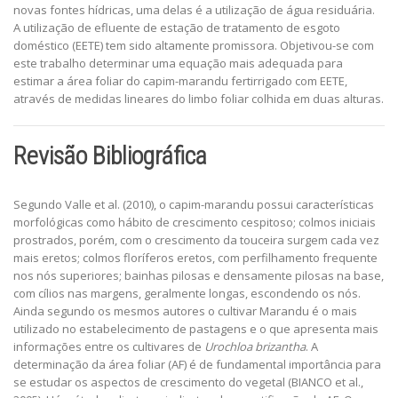
novas fontes hídricas, uma delas é a utilização de água residuária.
A utilização de efluente de estação de tratamento de esgoto
doméstico (EETE) tem sido altamente promissora. Objetivou-se com
este trabalho determinar uma equação mais adequada para
estimar a área foliar do capim-marandu fertirrigado com EETE,
através de medidas lineares do limbo foliar colhida em duas alturas.
Revisão Bibliográfica
Segundo Valle et al. (2010), o capim-marandu possui características
morfológicas como hábito de crescimento cespitoso; colmos iniciais
prostrados, porém, com o crescimento da touceira surgem cada vez
mais eretos; colmos floríferos eretos, com perfilhamento frequente
nos nós superiores; bainhas pilosas e densamente pilosas na base,
com cílios nas margens, geralmente longas, escondendo os nós.
Ainda segundo os mesmos autores o cultivar Marandu é o mais
utilizado no estabelecimento de pastagens e o que apresenta mais
informações entre os cultivares de
Urochloa brizantha
. A
determinação da área foliar (AF) é de fundamental importância para
se estudar os aspectos de crescimento do vegetal (BIANCO et al.,