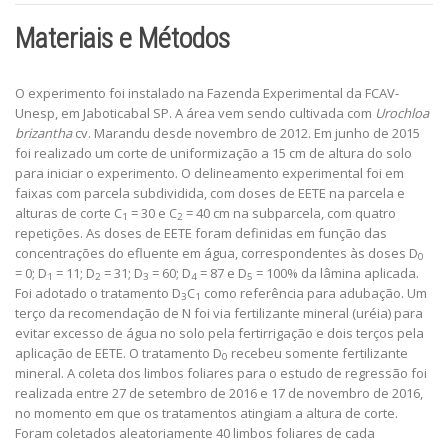
Materiais e Métodos
O experimento foi instalado na Fazenda Experimental da FCAV-
Unesp, em Jaboticabal SP. A área vem sendo cultivada com
Urochloa
brizantha
cv. Marandu desde novembro de 2012. Em junho de 2015
foi realizado um corte de uniformização a 15 cm de altura do solo
para iniciar o experimento. O delineamento experimental foi em
faixas com parcela subdividida, com doses de EETE na parcela e
alturas de corte C
= 30 e C
= 40 cm na subparcela, com quatro
1
2
repetições. As doses de EETE foram definidas em função das
concentrações do efluente em água, correspondentes às doses D
0
= 0; D
= 11; D
= 31; D
= 60; D
= 87 e D
= 100% da lâmina aplicada.
1
2
3
4
5
Foi adotado o tratamento D
C
como referência para adubação. Um
3
1
terço da recomendação de N foi via fertilizante mineral (uréia) para
evitar excesso de água no solo pela fertirrigação e dois terços pela
aplicação de EETE. O tratamento D
recebeu somente fertilizante
0
mineral. A coleta dos limbos foliares para o estudo de regressão foi
realizada entre 27 de setembro de 2016 e 17 de novembro de 2016,
no momento em que os tratamentos atingiam a altura de corte.
Foram coletados aleatoriamente 40 limbos foliares de cada