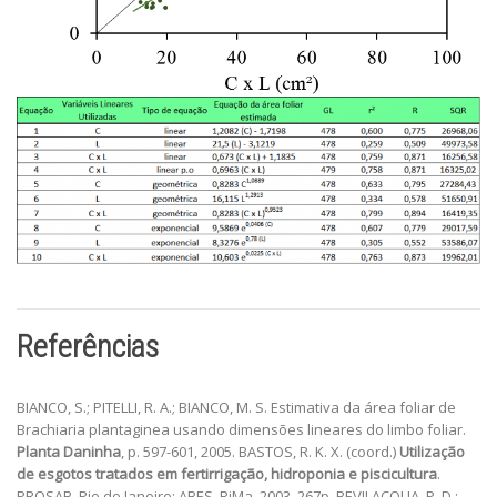
Referências
BIANCO, S.; PITELLI, R. A.; BIANCO, M. S. Estimativa da área foliar de
Brachiaria plantaginea usando dimensões lineares do limbo foliar.
Planta Daninha
, p. 597-601, 2005. BASTOS, R. K. X. (coord.)
Utilização
de esgotos tratados em fertirrigação, hidroponia e piscicultura
.
PROSAB. Rio de Janeiro: ABES, RiMa. 2003. 267p. BEVILACQUA, P. D.;