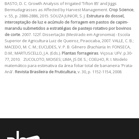
BASTO, D. C. Growth Analysis of Irrigated ‘Tifton 85’ and Jiggs
Bermudagrasses as Affected by Harvest Management.
Crop Science
,
v. 55, p. 2886-2886, 2015. SOUZA JUNIOR, S. J.
Estrutura do dossel,
interceptação de luz e acúmulo de forragem em pastos de capim-
marandu submetidos a estratégias de pastejo rotativo por bovinos
de corte
. 2007. 122f. Dissertação (Mestrado em Agronomia) - Escola
Superior de Agricultura Luiz de Queiroz, Piracicaba, 2007. VALLE, C. B.;
MACEDO, M. C. M.; EUCLIDES, V. P. B. Gênero
Brachiaria
. In: FONSECA,
D.M.; MARTUSCELLO, J.A. (Eds.).
Plantas forrageiras
. Viçosa: UFV. p.30-
77, 2010. ZUCOLOTO, MOISES; LIMA, JS DE S.; COELHO, R. I. Modelo
matemático para estimativa da área foliar total de bananeira 'Prata-
Anã'.
Revista Brasileira de Fruticultura
, v. 30, p. 1152-1154, 2008.