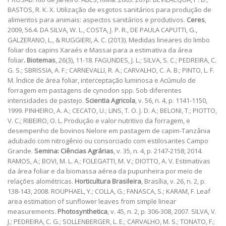
BASTOS, R. K. X. Utilização de esgotos sanitários para produção de
alimentos para animais: aspectos sanitários e produtivos.
Ceres
,
2009, 56.4. DA SILVA, W. L., COSTA, J. P. R., DE PAULA CAPUTTI, G.,
GALZERANO, L., & RUGGIERI, A. C. (2013). Medidas lineares do limbo
foliar dos capins Xaraés e Massai para a estimativa da área
foliar
. Biotemas
, 26(3), 11-18. FAGUNDES, J. L.; SILVA, S. C.; PEDREIRA, C.
G. S.; SBRISSIA, A. F.; CARNEVALLI, R. A.; CARVALHO, C. A. B.; PINTO, L. F.
M. Índice de área foliar, interceptação luminosa e Acúmulo de
forragem em pastagens de cynodon spp. Sob diferentes
intensidades de pastejo.
Scientia Agricola
, v. 56, n. 4, p. 1141-1150,
1999. PINHEIRO, A. A.; CECATO, U.; LINS, T. O. J. D. A.; BELONI, T.; PIOTTO,
V. C.; RIBEIRO, O. L. Produção e valor nutritivo da forragem, e
desempenho de bovinos Nelore em pastagem de capim-Tanzânia
adubado com nitrogênio ou consorciado com estilosantes Campo
Grande.
Semina: Ciências Agrárias
, v. 35, n. 4, p. 2147-2158, 2014.
RAMOS, A.; BOVI, M. L. A.; FOLEGATTI, M. V.; DIOTTO, A. V. Estimativas
da área foliar e da biomassa aérea da pupunheira por meio de
relações alométricas.
Horticultura Brasileira
, Brasília, v. 26, n. 2, p.
138-143, 2008. ROUPHAEL, Y.; COLLA, G.; FANASCA, S.; KARAM, F. Leaf
area estimation of sunflower leaves from simple linear
measurements.
Photosynthetica
, v. 45, n. 2, p. 306-308, 2007. SILVA, V.
J.; PEDREIRA, C. G.; SOLLENBERGER, L. E.; CARVALHO, M. S.; TONATO, F.;