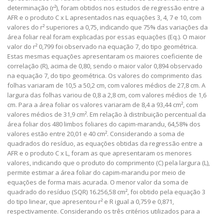
determinação (r²), foram obtidos nos estudos de regressão entre a
AFR e o produto C x L apresentados nas equações 3, 4, 7 e 10, com
valores do r² superiores a 0,75, indicando que 75% das variações da
área foliar real foram explicadas por essas equações (Eq.). O maior
valor do r² 0,799 foi observado na equação 7, do tipo geométrica.
Estas mesmas equações apresentaram os maiores coeficiente de
correlação (R), acima de 0,80, sendo o maior valor 0,894 observado
na equação 7, do tipo geométrica. Os valores do comprimento das
folhas variaram de 10,5 a 50,2 cm, com valores médios de 27,8 cm. A
largura das folhas variou de 0,8 a 2,8 cm, com valores médios de 1,6
cm. Para a área foliar os valores variaram de 8,4 a 93,44 cm², com
valores médios de 31,9 cm². Em relação à distribuição percentual da
área foliar dos 480 limbos foliares do capim-marandu, 64,58% dos
valores estão entre 20,01 e 40 cm². Considerando a soma de
quadrados do resíduo, as equações obtidas da regressão entre a
AFR e o produto C x L, foram as que apresentaram os menores
valores, indicando que o produto do comprimento (C) pela largura (L),
permite estimar a área foliar do capim-marandu por meio de
equações de forma mais acurada. O menor valor da soma de
quadrado do resíduo (SQR) 16.256,58 cm², foi obtido pela equação 3
do tipo linear, que apresentou r² e R igual a 0,759 e 0,871,
respectivamente. Considerando os três critérios utilizados para a