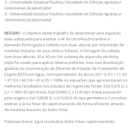
5 - Universidade Estadual Paulista, Faculdade de Ciências Agrárias e
Veterinárias de Jaboticabal
6 - Universidade Estadual Paulista, Faculdade de Ciências Agrárias e
Veterinárias de Jaboticabal
RESUMO -
O objetivo deste trabalho foi determinar uma equação
mais adequada para estimar a AF da Urochloa brizantha cv.
Marandu fertirrigada e colhida com duas alturas por intermédio de
medidas lineares de seus limbos foliares. A forragem foi colhida
com duas alturas, 30 e 40 cm. Um sistema de aspersão em linha
tripla foi usado para aplicar lâmina uniforme, mas com distribuição
gradual da concentração de Efluente de Estação de Tratamento de
Esgoto (EETE) em água, correspondentes às doses D0 = 0; D1 = 11; D2
= 31; D3 = 60; D4 = 87 e D5 = 100%. As equações que apresentaram os
melhores resultados nos estudos de regressão foram: Eq3 0,673 (C x
L) + 1,1835 do tipo linear, Eq4 0,6963 (C x L) do tipo linear passando
pela origem e Eq7 0,8283 (C x L)^0,9523 do tipo geométrica. É possível
estimar a área foliar do capim-marandu de forma eficiente através
de medidas lineares do limbo foliar.
Palavras-chave: água residuária, limbo foliar, capim-marandu.