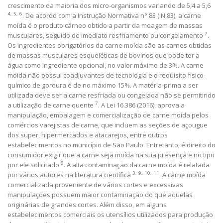
crescimento da maioria dos micro-organismos variando de 5,4 a 5,6
4, 5, 6
. De acordo com a Instrução Normativa n° 83 (IN 83), a carne
moída é o produto cárneo obtido a partir da moagem de massas
7
musculares, seguido de imediato resfriamento ou congelamento
.
Os ingredientes obrigatórios da carne moída são as carnes obtidas
de massas musculares esqueléticas de bovinos que pode ter a
água como ingrediente opcional, no valor máximo de 3%. A carne
moída não possui coadjuvantes de tecnologia e o requisito físico-
químico de gordura é de no máximo 15%. A matéria-prima a ser
utilizada deve ser a carne resfriada ou congelada não se permitindo
7
a utilização de carne quente
. A Lei 16.386 (2016), aprova a
manipulação, embalagem e comercialização de carne moída pelos
comércios varejistas de carne, que incluem as seções de açougue
dos super, hipermercados e atacarejos, entre outros
estabelecimentos no município de São Paulo. Entretanto, é direito do
consumidor exigir que a carne seja moída na sua presença e no tipo
8
por ele solicitado
. A alta contaminação da carne moída é relatada
3, 9,
10, 11
por vários autores na literatura científica
. A carne moída
comercializada proveniente de vários cortes e excessivas
manipulações possuem maior contaminação do que aquelas
originárias de grandes cortes. Além disso, em alguns
estabelecimentos comerciais os utensílios utilizados para produção