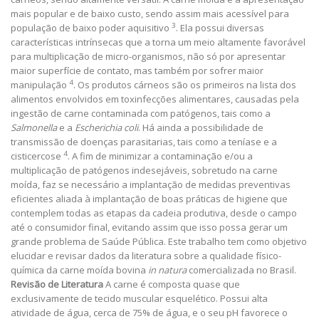
mais popular e de baixo custo, sendo assim mais acessível para
3
população de baixo poder aquisitivo
. Ela possui diversas
características intrínsecas que a torna um meio altamente favorável
para multiplicação de micro-organismos, não só por apresentar
maior superfície de contato, mas também por sofrer maior
4
manipulação
. Os produtos cárneos são os primeiros na lista dos
alimentos envolvidos em toxinfecções alimentares, causadas pela
ingestão de carne contaminada com patógenos, tais como a
Salmonella
e a
Escherichia coli
. Há ainda a possibilidade de
transmissão de doenças parasitarias, tais como a teníase e a
4
cisticercose
. A fim de minimizar a contaminação e/ou a
multiplicação de patógenos indesejáveis, sobretudo na carne
moída, faz se necessário a implantação de medidas preventivas
eficientes aliada à implantação de boas práticas de higiene que
contemplem todas as etapas da cadeia produtiva, desde o campo
até o consumidor final, evitando assim que isso possa gerar um
grande problema de Saúde Pública. Este trabalho tem como objetivo
elucidar e revisar dados da literatura sobre a qualidade físico-
química da carne moída bovina
in natura
comercializada no Brasil.
Revisão de Literatura
A carne é composta quase que
exclusivamente de tecido muscular esquelético. Possui alta
atividade de água, cerca de 75% de água, e o seu pH favorece o