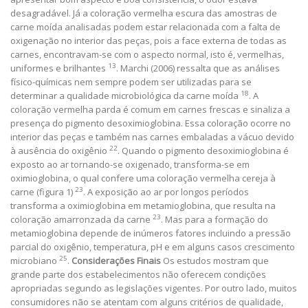
desagradável. Já a coloração vermelha escura das amostras de
carne moída analisadas podem estar relacionada com a falta de
oxigenação no interior das peças, pois a face externa de todas as
carnes, encontravam-se com o aspecto normal, isto é, vermelhas,
13
uniformes e brilhantes
. Marchi (2006) ressalta que as análises
físico-químicas nem sempre podem ser utilizadas para se
18
determinar a qualidade microbiológica da carne moída
. A
coloração vermelha parda é comum em carnes frescas e sinaliza a
presença do pigmento desoximioglobina. Essa coloração ocorre no
interior das peças e também nas carnes embaladas a vácuo devido
22
à ausência do oxigênio
. Quando o pigmento desoximioglobina é
exposto ao ar tornando-se oxigenado, transforma-se em
oximioglobina, o qual confere uma coloração vermelha cereja à
23
carne (figura 1)
. A exposição ao ar por longos períodos
transforma a oximioglobina em metamioglobina, que resulta na
23
coloração amarronzada da carne
. Mas para a formação do
metamioglobina depende de inúmeros fatores incluindo a pressão
parcial do oxigênio, temperatura, pH e em alguns casos crescimento
25
microbiano
.
Considerações Finais
Os estudos mostram que
grande parte dos estabelecimentos não oferecem condições
apropriadas segundo as legislações vigentes. Por outro lado, muitos
consumidores não se atentam com alguns critérios de qualidade,