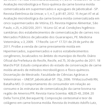
Avaliação microbiológica e físico-química da carne bovina moída
comercializada em supermercados e açougues de Jaboticabal - SP.
Revista Eletrônica da Univar, v.1, n.7, p.81-87, 2012. 15 Arçari AT et al.
Avaliação microbiológica da carne bovina moída comercializada em
cinco supermercados de Vitória, ES. Revista Higiene Alimentar, São
Paulo, v.25, n.202/203, 2011. 16 Lino GC et al. Condições higiênico-
sanitárias dos estabelecimentos de comercialização de carnes nos
Mercados Públicos de Jaboatão dos Guararapes, PE. Medicina
Veterinária, v.3, 2009. 17 Recife. Lei n° 17.721 de 29 de junho de
2011. Proíbe a venda de carne previamente moída em
Hipermercados, supermercados e outros estabelecimentos
congêneres, localizados no âmbito do município do Recife. Diário
Oficial da Prefeitura do Recife, Recife, ed.75, 30 de junho de 2011. 18
Marchi PGF. Estudo comparativo do estado de conservação de carne
moída através de métodos microbiológicos e físico-químicos.
Dissertação de Mestrado. Faculdade de Ciências Agrárias e
Veterinárias – UNESP, Jaboticabal-SP. 72p, 2006. 19 Mazzuchetti RN,
Batalha MO. O comportamento do consumidor em relação ao
consumo e às estruturas de comercialização da carne bovina na
região de Amerios/PR. Revista Varia Scientia. 4(8):25-43, 2004. 20
Della Torre JCM, Beraquet NJ. Composição centesimal e teor de
colágeno em carne bovina moída. Revista do Instituto Adolfo Lutz,