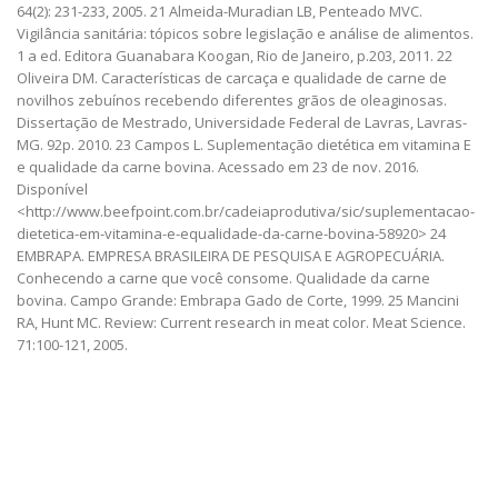
64(2): 231-233, 2005. 21 Almeida-Muradian LB, Penteado MVC.
Vigilância sanitária: tópicos sobre legislação e análise de alimentos.
1 a ed. Editora Guanabara Koogan, Rio de Janeiro, p.203, 2011. 22
Oliveira DM. Características de carcaça e qualidade de carne de
novilhos zebuínos recebendo diferentes grãos de oleaginosas.
Dissertação de Mestrado, Universidade Federal de Lavras, Lavras-
MG. 92p. 2010. 23 Campos L. Suplementação dietética em vitamina E
e qualidade da carne bovina. Acessado em 23 de nov. 2016.
Disponível
<http://www.beefpoint.com.br/cadeiaprodutiva/sic/suplementacao-
dietetica-em-vitamina-e-equalidade-da-carne-bovina-58920> 24
EMBRAPA. EMPRESA BRASILEIRA DE PESQUISA E AGROPECUÁRIA.
Conhecendo a carne que você consome. Qualidade da carne
bovina. Campo Grande: Embrapa Gado de Corte, 1999. 25 Mancini
RA, Hunt MC. Review: Current research in meat color. Meat Science.
71:100-121, 2005.