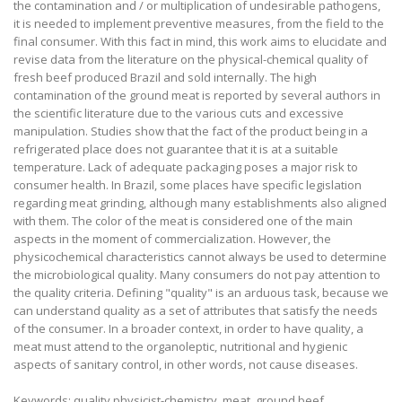
the contamination and / or multiplication of undesirable pathogens,
it is needed to implement preventive measures, from the field to the
final consumer. With this fact in mind, this work aims to elucidate and
revise data from the literature on the physical-chemical quality of
fresh beef produced Brazil and sold internally. The high
contamination of the ground meat is reported by several authors in
the scientific literature due to the various cuts and excessive
manipulation. Studies show that the fact of the product being in a
refrigerated place does not guarantee that it is at a suitable
temperature. Lack of adequate packaging poses a major risk to
consumer health. In Brazil, some places have specific legislation
regarding meat grinding, although many establishments also aligned
with them. The color of the meat is considered one of the main
aspects in the moment of commercialization. However, the
physicochemical characteristics cannot always be used to determine
the microbiological quality. Many consumers do not pay attention to
the quality criteria. Defining "quality" is an arduous task, because we
can understand quality as a set of attributes that satisfy the needs
of the consumer. In a broader context, in order to have quality, a
meat must attend to the organoleptic, nutritional and hygienic
aspects of sanitary control, in other words, not cause diseases.
Keywords: quality physicist-chemistry, meat, ground beef