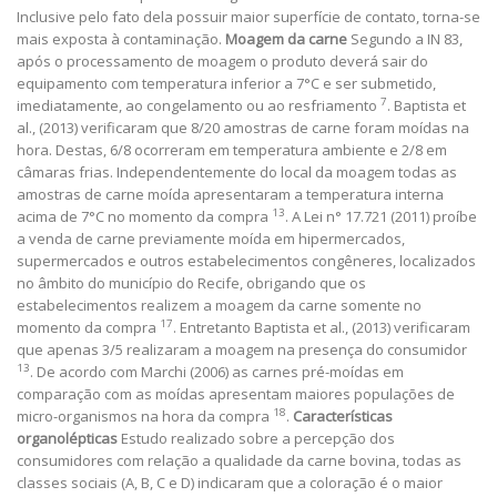
Inclusive pelo fato dela possuir maior superfície de contato, torna-se
mais exposta à contaminação.
Moagem da carne
Segundo a IN 83,
após o processamento de moagem o produto deverá sair do
equipamento com temperatura inferior a 7°C e ser submetido,
7
imediatamente, ao congelamento ou ao resfriamento
. Baptista et
al., (2013) verificaram que 8/20 amostras de carne foram moídas na
hora. Destas, 6/8 ocorreram em temperatura ambiente e 2/8 em
câmaras frias. Independentemente do local da moagem todas as
amostras de carne moída apresentaram a temperatura interna
13
acima de 7°C no momento da compra
. A Lei n° 17.721 (2011) proíbe
a venda de carne previamente moída em hipermercados,
supermercados e outros estabelecimentos congêneres, localizados
no âmbito do município do Recife, obrigando que os
estabelecimentos realizem a moagem da carne somente no
17
momento da compra
. Entretanto Baptista et al., (2013) verificaram
que apenas 3/5 realizaram a moagem na presença do consumidor
13
. De acordo com Marchi (2006) as carnes pré-moídas em
comparação com as moídas apresentam maiores populações de
18
micro-organismos na hora da compra
.
Características
organolépticas
Estudo realizado sobre a percepção dos
consumidores com relação a qualidade da carne bovina, todas as
classes sociais (A, B, C e D) indicaram que a coloração é o maior