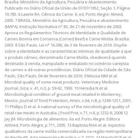
Brasília: Ministério da Agricultura, Pecuária e Abastecimento.
Publicado no Diário Oficial da União de 07/07/1952, Seção 1, Página
10.785. 6 Lawrie RA. Ciência da Carne. 6. ed. Porto Alegre: Atmed,
2005. 7 BRASIL. Ministério da Agricultura, Pecuária e abastecimento
(MAPA). Instrução Normativa n° 83, de 21 de novembro de 2003.
Aprova os Regulamentos Técnicos de Identidade e Qualidade de
Carnes Bovina em Conserva (Corned Beef) e Carne Moída. Brasília:
2003. 8 São Paulo. Lei n° 16.386, de 3 de fevereiro de 2016. Dispõe
sobre a identidade e as características mínimas de qualidade a que
o produto cárneo, denominado Carne Moída, obedecerá quando
destinado à venda, manipulado e embalado no comércio varejista
de carnes e dá outras providências. Diário Oficial da Cidade de São
Paulo, São Paulo, 04 de fevereiro de 2016. 9 Mousa MM et al.
Microbial quality of some meat products. Veterinary Medicine
Journal, Giza, v. 41, n.3, p. 59-62, 1993. 10 Heredia N et al.
Microbiological condition of ground meat retailed in Monterrey,
Mexico. Journal of food Protection, Ames, v.64, n.8, p.1249-1251, 2001.
11 Phillips D et al. A national survey of the microbiological quality of
retail raw meats in Australia. J Food Prot, v.71, n.6, p.1232-6, 2008 12
Jay JM. Microbiologia de alimentos. 6a ed. Porto Alegre: Editora
Artmed, Porto Alegre, p.711, 2005. 13 Baptista RIAA et al. Aspectos
qualitativos da carne moída comercializada na região metropolitana
do Recife-PE. Acta Veterinária Brasílica, v.7, 2013. 14 Marchi PGF et al.