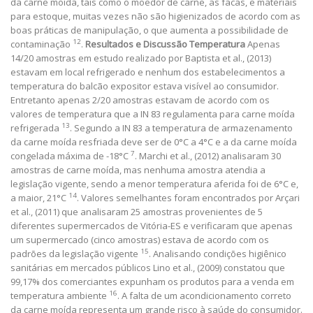
da carne moída, tais como o moedor de carne, as facas, e materiais
para estoque, muitas vezes não são higienizados de acordo com as
boas práticas de manipulação, o que aumenta a possibilidade de
12
contaminação
.
Resultados e Discussão
Temperatura
Apenas
14/20 amostras em estudo realizado por Baptista et al., (2013)
estavam em local refrigerado e nenhum dos estabelecimentos a
temperatura do balcão expositor estava visível ao consumidor.
Entretanto apenas 2/20 amostras estavam de acordo com os
valores de temperatura que a IN 83 regulamenta para carne moída
13
refrigerada
. Segundo a IN 83 a temperatura de armazenamento
da carne moída resfriada deve ser de 0°C a 4°C e a da carne moída
7
congelada máxima de -18°C
. Marchi et al., (2012) analisaram 30
amostras de carne moída, mas nenhuma amostra atendia a
legislação vigente, sendo a menor temperatura aferida foi de 6°C e,
14
a maior, 21°C
. Valores semelhantes foram encontrados por Arçari
et al., (2011) que analisaram 25 amostras provenientes de 5
diferentes supermercados de Vitória-ES e verificaram que apenas
um supermercado (cinco amostras) estava de acordo com os
15
padrões da legislação vigente
. Analisando condições higiênico
sanitárias em mercados públicos Lino et al., (2009) constatou que
99,17% dos comerciantes expunham os produtos para a venda em
16
temperatura ambiente
. A falta de um acondicionamento correto
da carne moída representa um grande risco à saúde do consumidor.