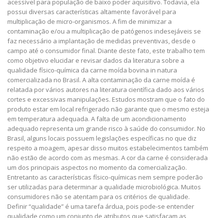
acessível para população de baixo poder aquisitivo. Todavia, ela
possui diversas características altamente favorável para
multiplicação de micro-organismos. A fim de minimizar a
contaminação e/ou a multiplicação de patógenos indesejáveis se
faz necessário a implantação de medidas preventivas, desde o
campo até o consumidor final. Diante deste fato, este trabalho tem
como objetivo elucidar e revisar dados da literatura sobre a
qualidade físico-química da carne moída bovina in natura
comercializada no Brasil. A alta contaminação da carne moída é
relatada por vários autores na literatura científica dado aos vários
cortes e excessivas manipulações. Estudos mostram que o fato do
produto estar em local refrigerado não garante que o mesmo esteja
em temperatura adequada. A falta de um acondicionamento
adequado representa um grande risco à saúde do consumidor. No
Brasil, alguns locais possuem legislações específicas no que diz
respeito a moagem, apesar disso muitos estabelecimentos também
não estão de acordo com as mesmas. A cor da carne é considerada
um dos principais aspectos no momento da comercialização.
Entretanto as características físico-químicas nem sempre poderão
ser utilizadas para determinar a qualidade microbiológica. Muitos
consumidores não se atentam para os critérios de qualidade.
Definir “qualidade” é uma tarefa árdua, pois pode-se entender
qualidade como um conjunto de atributos que satisfaçam as