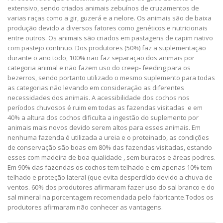
extensivo, sendo criados animais zebuínos de cruzamentos de
varias raças como a gir, guzerá e a nelore. Os animais são de baixa
produção devido a diversos fatores como genéticos e nutricionais
entre outros. Os animais são criados em pastagens de capim nativo
com pastejo continuo. Dos produtores (50%) faz a suplementação
durante o ano todo, 100% não faz separação dos animais por
categoria animal e não fazem uso do creep- feeding para os
bezerros, sendo portanto utilizado o mesmo suplemento para todas
as categorias não levando em consideração as diferentes
necessidades dos animais. A acessibilidade dos cochos nos
períodos chuvosos é ruim em todas as fazendas visitadas e em
40% a altura dos cochos dificulta a ingestão do suplemento por
animais mais novos devido serem altos para esses animais. Em
nenhuma fazenda é utilizada a ureia e o proteinado, as condições
de conservação são boas em 80% das fazendas visitadas, estando
esses com madeira de boa qualidade , sem buracos e áreas podres.
Em 90% das fazendas os cochos tem telhado e em apenas 10% tem
telhado e proteção lateral (que evita desperdício devido a chuva de
ventos. 60% dos produtores afirmaram fazer uso do sal branco e do
sal mineral na porcentagem recomendada pelo fabricante.Todos os
produtores afirmaram não conhecer as vantagens.