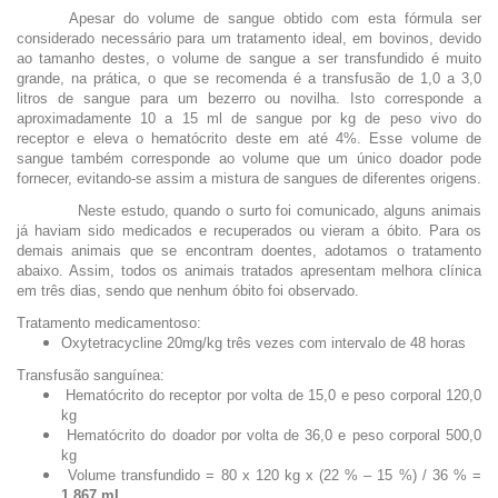
Apesar do volume de sangue obtido com esta fórmula ser
considerado necessário para um tratamento ideal, em bovinos, devido
ao tamanho destes, o volume de sangue a ser transfundido é muito
grande, na prática, o que se recomenda é a transfusão de 1,0 a 3,0
litros de sangue para um bezerro ou novilha. Isto corresponde a
aproximadamente 10 a 15 ml de sangue por kg de peso vivo do
receptor e eleva o hematócrito deste em até 4%. Esse volume de
sangue também corresponde ao volume que um único doador pode
fornecer, evitando-se assim a mistura de sangues de diferentes origens.
Neste estudo, quando o surto foi comunicado, alguns animais
já haviam sido medicados e recuperados ou vieram a óbito. Para os
demais animais que se encontram doentes, adotamos o tratamento
abaixo. Assim, todos os animais tratados apresentam melhora clínica
em três dias, sendo que nenhum óbito foi observado.
Tratamento medicamentoso:
Oxytetracycline 20mg/kg três vezes com intervalo de 48 horas
Transfusão sanguínea:
Hematócrito do receptor por volta de 15,0 e peso corporal 120,0
kg
Hematócrito do doador por volta de 36,0 e peso corporal 500,0
kg
Volume transfundido = 80 x 120 kg x (22 % – 15 %) / 36 % =
1.867 mL