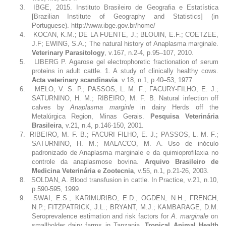
3.
IBGE, 2015. Instituto Brasileiro de Geografia e Estatística
[Brazilian Institute of Geography and Statistics] (in
Portuguese). http://www.ibge.gov.br/home/
4.
KOCAN, K.M.; DE LA FUENTE, J.; BLOUIN, E.F.; COETZEE,
J.F; EWING, S.A.
; The natural history of Anaplasma marginale.
Veterinary Parasitology
, v.167, n.2-4, p.95–107, 2010.
5.
LIBERG P.
Agarose gel electrophoretic fractionation of serum
proteins in adult cattle. 1. A study of clinically healthy cows.
Acta veterinary scandinavia
. v.
18,
n
.1,
p
.40–53, 1977.
6.
MELO, V. S. P.; PASSOS, L. M. F.; FACURY-FILHO, E. J.;
SATURNINO, H. M.; RIBEIRO, M. F. B. Natural infection off
calves by
Anaplasma marginle
in dairy Herds off the
Metalúrgica Region, Minas Gerais.
Pesquisa Veterinária
Brasileira
, v.21, n.4, p.146-150, 2001.
7.
RIBEIRO, M. F. B.; FACURI FILHO, E. J.;
PASSOS, L. M. F.;
SATURNINO, H. M
.
; MALACCO, M. A. Uso de inóculo
padronizado de Anaplasma marginale e da quimioprofilaxia no
controle da anaplasmose bovina.
Arquivo Brasileiro de
Medicina Veterinária e Zootecnia
, v.55, n.1, p.21-26, 2003.
8.
SOLDAN, A. Blood transfusion in cattle. In Practice, v.21, n.10,
p.590-595, 1999.
9.
SWAI, E.S.; KARIMURIBO, E.D.; OGDEN, N.H.; FRENCH,
N.P.; FITZPATRICK, J.L.; BRYANT, M.J.; KAMBARAGE, D.M.
Seroprevalence estimation and risk factors for
A. marginale
on
smallholder dairy farms in Tanzania.
Tropical Animal Health