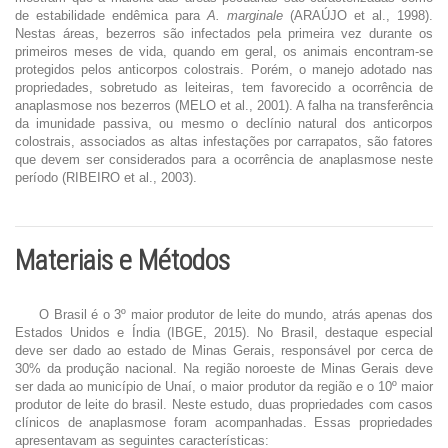
de estabilidade endêmica para
A. marginale
(ARAÚJO et al., 1998).
Nestas áreas, bezerros são infectados pela primeira vez durante os
primeiros meses de vida, quando em geral, os animais encontram-se
protegidos pelos anticorpos colostrais. Porém, o manejo adotado nas
propriedades, sobretudo as leiteiras, tem favorecido a ocorrência de
anaplasmose nos bezerros (MELO et al., 2001). A falha na transferência
da imunidade passiva, ou mesmo o declínio natural dos anticorpos
colostrais, associados as altas infestações por carrapatos, são fatores
que devem ser considerados para a ocorrência de anaplasmose neste
período (RIBEIRO et al., 2003).
Materiais e Métodos
O Brasil é o 3º maior produtor de leite do mundo, atrás apenas dos
Estados Unidos e Índia (IBGE, 2015). No Brasil, destaque especial
deve ser dado ao estado de Minas Gerais, responsável por cerca de
30% da produção nacional. Na região noroeste de Minas Gerais deve
ser dada ao município de Unaí, o maior produtor da região e o 10º maior
produtor de leite do brasil. Neste estudo, duas propriedades com casos
clínicos de anaplasmose foram acompanhadas. Essas propriedades
apresentavam as seguintes características: