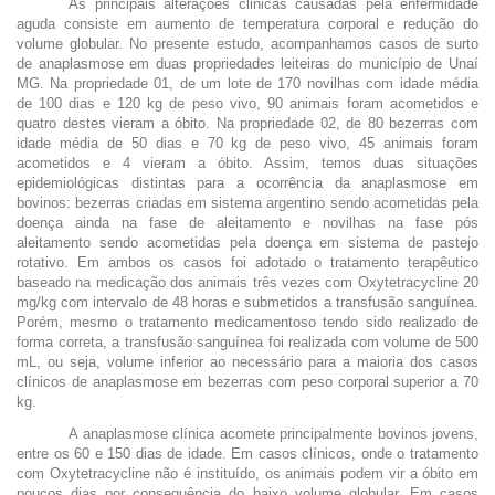
As principais alterações clinicas causadas pela enfermidade
aguda consiste em aumento de temperatura corporal e redução do
volume globular. No presente estudo, acompanhamos casos de surto
de anaplasmose em duas propriedades leiteiras do município de Unaí
MG. Na propriedade 01, de um lote de 170 novilhas com idade média
de 100 dias e 120 kg de peso vivo, 90 animais foram acometidos e
quatro destes vieram a óbito. Na propriedade 02, de 80 bezerras com
idade média de 50 dias e 70 kg de peso vivo, 45 animais foram
acometidos e 4 vieram a óbito. Assim, temos duas situações
epidemiológicas distintas para a ocorrência da anaplasmose em
bovinos: bezerras criadas em sistema argentino sendo acometidas pela
doença ainda na fase de aleitamento e novilhas na fase pós
aleitamento sendo acometidas pela doença em sistema de pastejo
rotativo. Em ambos os casos foi adotado o tratamento terapêutico
baseado na medicação dos animais três vezes com Oxytetracycline 20
mg/kg com intervalo de 48 horas e submetidos a transfusão sanguínea.
Porém, mesmo o tratamento medicamentoso tendo sido realizado de
forma correta, a transfusão sanguínea foi realizada com volume de 500
mL, ou seja, volume inferior ao necessário para a maioria dos casos
clínicos de anaplasmose em bezerras com peso corporal superior a 70
kg.
A anaplasmose clínica acomete principalmente bovinos jovens,
entre os 60 e 150 dias de idade. Em casos clínicos, onde o tratamento
com Oxytetracycline não é instituído, os animais podem vir a óbito em
poucos dias por consequência do baixo volume globular. Em casos