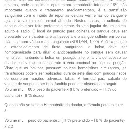
severos, onde os animais apresentam hematócrito inferior a 18%, tão
importante quanto o tratamento medicamentoso, é a transfusão
sanguínea com o intuito de repor as células vermelhas do sangue e
ajustar a volemia do animal afetado. Nestes casos, a colheita do
sangue deve ser feita preferencialmente da veia jugular de um animal
adulto e sadio. O local da punção para colheita de sangue deve ser
preparado com tricotomia e antissepsia e o sangue colhido em bolsas
plásticas com vácuo e anticoagulante (SOLDAN, 1999). Após a punção
e estabelecimento de fluxo sanguíneo, a bolsa deve ser
homogeneizada para diluir o anticoagulante no sangue sem causar
hemólise, mantendo a bolsa em posição inferior a via de acesso ao
doador e deve-se aplicar garrote à veia proximal ao local da punção.
Visto que os bovinos possuem poucas hemolisinas circulantes, as
transfusões podem ser realizadas durante sete dias com poucos riscos
de ocorrerem reações adversas fatais. A fórmula para cálculo do
volume de sangue a ser transfundido pode ser observada a seguir:
Volume mL = 80 x peso do paciente x (Ht % pretendido – Ht % do
paciente) / Ht % doador
Quando não se sabe o Hematócrito do doador, a fórmula para calcular
é:
Volume mL = peso do paciente x (Ht % pretendido – Ht % do paciente)
x 2,2