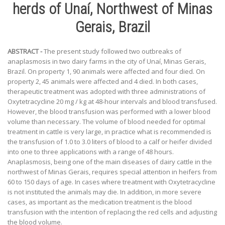
herds of Unaí, Northwest of Minas
Gerais, Brazil
ABSTRACT -
The present study followed two outbreaks of
anaplasmosis in two dairy farms in the city of Unaí, Minas Gerais,
Brazil. On property 1, 90 animals were affected and four died. On
property 2, 45 animals were affected and 4 died. In both cases,
therapeutic treatment was adopted with three administrations of
Oxytetracycline 20 mg / kg at 48-hour intervals and blood transfused.
However, the blood transfusion was performed with a lower blood
volume than necessary. The volume of blood needed for optimal
treatment in cattle is very large, in practice what is recommended is
the transfusion of 1.0 to 3.0 liters of blood to a calf or heifer divided
into one to three applications with a range of 48 hours.
Anaplasmosis, being one of the main diseases of dairy cattle in the
northwest of Minas Gerais, requires special attention in heifers from
60 to 150 days of age. In cases where treatment with Oxytetracycline
is not instituted the animals may die. In addition, in more severe
cases, as important as the medication treatment is the blood
transfusion with the intention of replacing the red cells and adjusting
the blood volume.