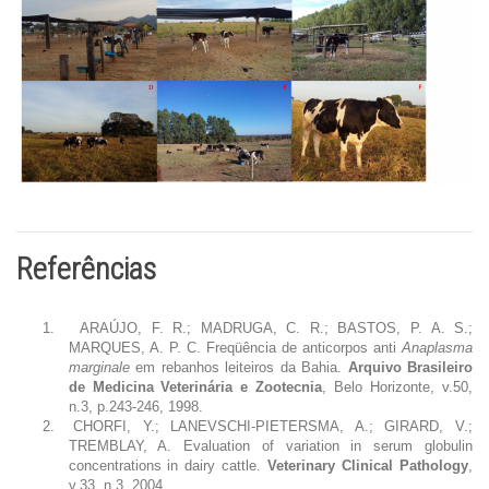
Referências
1.
ARAÚJO, F. R.; MADRUGA, C. R.; BASTOS, P. A. S.;
MARQUES, A. P. C. Freqüência de anticorpos anti
Anaplasma
marginale
em rebanhos leiteiros da Bahia.
Arquivo Brasileiro
de Medicina Veterinária e Zootecnia
, Belo Horizonte, v.50,
n.3, p.243-246, 1998.
2.
CHORFI, Y.; LANEVSCHI-PIETERSMA, A.; GIRARD, V.;
TREMBLAY, A.
Evaluation of variation in serum globulin
concentrations in dairy cattle.
Veterinary Clinical Pathology
,
v.33, n.3, 2004.