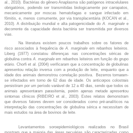
al., 2010). Bactérias do gênero Anaplasma são patógenos intracelulares
obrigatórios, podendo ser transmitidas biologicamente por carrapatos,
mecanicamente por moscas hematofagas e sangue infectado em
fômitis, e, menos comumente, por via transplacentária (KOCAN et al.,
2010). A distribuição mundial e alta patogenicidade do
A. marginale
e
decorrente da capacidade desta bactéria ser transmitida por diversos
vias.
Na literatura existem poucos trabalhos
sobre os fatores de
risco associados à frequência de
A. marginale
em rebanhos leiteiros.
Liberg (1977) constatou diferenças nas concentrações séricas de
globulina contra
A. marginale
em rebanhos leiteiros em função do grupo
etário.
Chorfi et al. (2004)
verificaram que a concentração de globulinas
apresentou relação inversa com a produção de leite, enquanto que a
idade dos animais demonstrou correlação positiva.
Bezerros tornaram-
se infectados em torno de 62 dias de idade. Os anticorpos colostrais
persistiram por um período variável de 12 a 40 dias, sendo que todos os
animais apresentaram parasitemia, porém apenas metade apresentou
sintomas clínicos (
RIBEIRO et al., 2003)
.
Estes relatos demonstram
que diversos fatores devem ser considerados como pré-analíticos na
interpretação das concentrações de globulina sérica e necessitam de
mais estudos na área de bovinos de leite.
L
evantamentos soroepidemiológicos realizados no Brasil
mostram que a maioria das áreas pecuárias são caracterizadas como