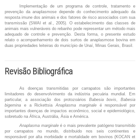
Implementação de um programa de controle, tratamento e
prevenção da anaplasmose depende do conhecimento adequado da
resposta imune dos animais e dos fatores de risco associados com sua
transmissão (SWAI et al., 2005). O estabelecimento das classes de
animais mais vulneráveis do rebanho pode representar um método mais
adequado de controle e prevenção. Desta forma, o presente estudo
relato o acompanhamento de dois surtos de anaplasmose bovina em
duas propriedades leiteiras do município de Unaí, Minas Gerais, Brasil.
Revisão Bibliográfica
As doenças transmitidas por carrapatos são importantes
limitadores do desenvolvimento da indústria pecuária mundial. Em
particular, a associação dos protozoários
Babesia bovis
,
Babesia
bigemina
e a Rickettsia
Anaplasma marginale
é responsável por
importantes doenças de impactos econômico, social e epidemiológico
,
sobretudo
na África, Austrália, Ásia e América.
Anaplasma marginale
é o mais prevalente patógeno transmitido
por carrapatos no mundo, distribuido nos seis continentes e
responsável por alta morbidade e mortalidade em bovinos (KOCAN et