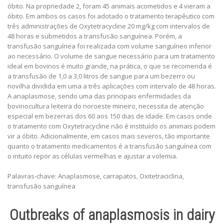
óbito. Na propriedade 2, foram 45 animais acometidos e 4 vieram a
óbito. Em ambos os casos foi adotado o tratamento terapêutico com
três administrações de Oxytetracycline 20 mg/kg com intervalos de
48 horas e submetidos a transfusão sanguínea. Porém, a
transfusão sanguínea foi realizada com volume sanguíneo inferior
ao necessário. O volume de sangue necessário para um tratamento
ideal em bovinos é muito grande, na prática, o que se recomenda é
a transfusão de 1,0 a 3,0 litros de sangue para um bezerro ou
novilha dividida em uma a três aplicações com intervalo de 48 horas.
A anaplasmose, sendo uma das principais enfermidades da
bovinocultura leiteira do noroeste mineiro, necessita de atenção
especial em bezerras dos 60 aos 150 dias de idade. Em casos onde
o tratamento com Oxytetracycline não é instituído os animais podem
vir a óbito. Adicionalmente, em casos mais severos, tão importante
quanto o tratamento medicamentos é a transfusão sanguínea com
o intuito repor as células vermelhas e ajustar a volemia.
Palavras-chave: Anaplasmose, carrapatos, Oxitetraciclina,
transfusão sanguínea
Outbreaks of anaplasmosis in dairy