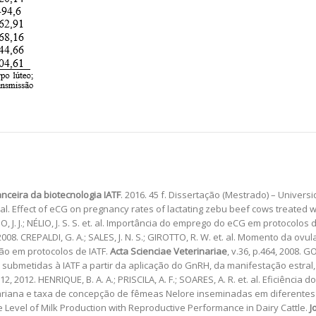
anceira da biotecnologia IATF
. 2016. 45 f. Dissertação (Mestrado) – Unive
. al. Effect of eCG on pregnancy rates of lactating zebu beef cows treated wi
VIO, J. J.; NÉLIO, J. S. S. et. al. Importância do emprego do eCG em protocolo
08. CREPALDI, G. A.; SALES, J. N. S.; GIROTTO, R. W. et. al. Momento da o
ção em protocolos de IATF.
Acta Scienciae Veterinariae
, v.36, p.464, 2008. G
bmetidas à IATF a partir da aplicação do GnRH, da manifestação estral, d
 1012, 2012. HENRIQUE, B. A. A.; PRISCILA, A. F.; SOARES, A. R. et. al. Eficiênc
variana e taxa de concepção de fêmeas Nelore inseminadas em diferent
he Level of Milk Production with Reproductive Performance in Dairy Cattle.
J