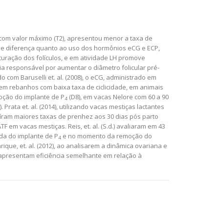
 com valor máximo (T2), apresentou menor a taxa de
ouve diferença quanto ao uso dos hormônios eCG e ECP,
uração dos folículos, e em atividade LH promove
ia responsável por aumentar o diâmetro folicular pré-
o com Baruselli et. al. (2008), o eCG, administrado em
m rebanhos com baixa taxa de ciclicidade, em animais
moção do implante de P
(D8), em vacas Nelore com 60 a 90
4
rata et. al. (2014), utilizando vacas mestiças lactantes
luíram maiores taxas de prenhez aos 30 dias pós parto
TF em vacas mestiças. Reis, et. al. (S.d.) avaliaram em 43
ada do implante de P
e no momento da remoção do
4
que, et. al. (2012), ao analisarem a dinâmica ovariana e
apresentam eficiência semelhante em relação à