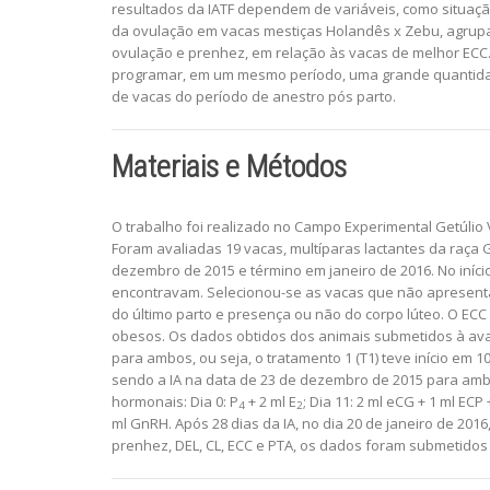
resultados da IATF dependem de variáveis, como situaçã
da ovulação em vacas mestiças Holandês x Zebu, agrupad
ovulação e prenhez, em relação às vacas de melhor ECC. 
programar, em um mesmo período, uma grande quantidade
de vacas do período de anestro pós parto.
Materiais e Métodos
O trabalho foi realizado no Campo Experimental Getúlio
Foram avaliadas 19 vacas, multíparas lactantes da raça G
dezembro de 2015 e término em janeiro de 2016. No iníc
encontravam. Selecionou-se as vacas que não apresentav
do último parto e presença ou não do corpo lúteo. O ECC 
obesos. Os dados obtidos dos animais submetidos à ava
para ambos, ou seja, o tratamento 1 (T1) teve início em 
sendo a IA na data de 23 de dezembro de 2015 para ambo
hormonais: Dia 0: P
+ 2 ml E
; Dia 11: 2 ml eCG + 1 ml ECP
4
2
ml GnRH. Após 28 dias da IA, no dia 20 de janeiro de 201
prenhez, DEL, CL, ECC e PTA, os dados foram submetidos 