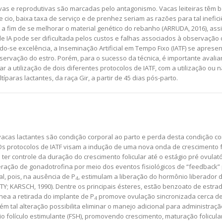
ivas e reprodutivas são marcadas pelo antagonismo. Vacas leiteiras têm ba
 cio, baixa taxa de serviço e de prenhez seriam as razões para tal inefici
 fim de se melhorar o material genético do rebanho (ARRUDA, 2016), assim, 
e IA pode ser dificultada pelos custos e falhas associados à observação
-se excelência, a Inseminação Artificial em Tempo Fixo (IATF) se apresent
rvação do estro. Porém, para o sucesso da técnica, é importante avalia
ar a utilização de dois diferentes protocolos de IATF, com a utilização ou
íparas lactantes, da raça Gir, a partir de 45 dias pós-parto.
cas lactantes são condição corporal ao parto e perda desta condição corp
. Os protocolos de IATF visam a indução de uma nova onda de crescimento f
r controle da duração do crescimento folicular até o estágio pré ovulatóri
ração de gonadotrofina por meio dos eventos fisiológicos de “feedback” p
l, pois, na ausência de P
, estimulam a liberação do hormônio liberador 
4
 KARSCH, 1990). Dentre os principais ésteres, estão benzoato de estradio
ânea a retirada do implante de P
promove ovulação sincronizada cerca de
4
rém tal alteração possibilita eliminar o manejo adicional para administração
 folículo estimulante (FSH), promovendo crescimento, maturação folicular 