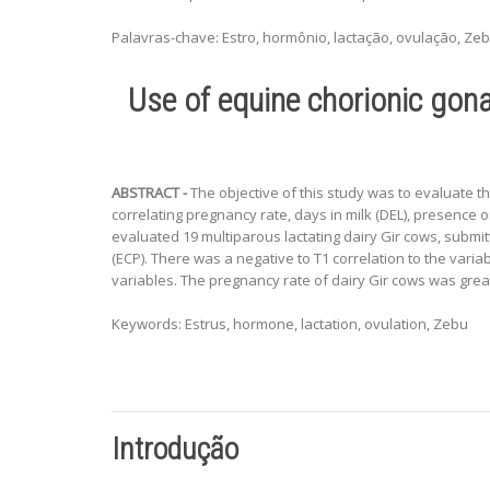
Palavras-chave: Estro, hormônio, lactação, ovulação, Ze
Use of equine chorionic gonad
ABSTRACT -
The objective of this study was to evaluate the
correlating pregnancy rate, days in milk (DEL), presence o
evaluated 19 multiparous lactating dairy Gir cows, submi
(ECP). There was a negative to T1 correlation to the va
variables. The pregnancy rate of dairy Gir cows was gre
Keywords: Estrus, hormone, lactation, ovulation, Zebu
Introdução