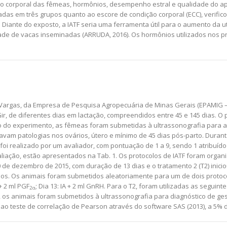
o corporal das fêmeas, hormônios, desempenho estral e qualidade do apa
as em três grupos quanto ao escore de condição corporal (ECC), verific
Diante do exposto, a IATF seria uma ferramenta útil para o aumento da ut
 de vacas inseminadas (ARRUDA, 2016). Os hormônios utilizados nos pro
 Vargas, da Empresa de Pesquisa Agropecuária de Minas Gerais (EPAMIG –
ir, de diferentes dias em lactação, compreendidos entre 45 e 145 dias. O p
io do experimento, as fêmeas foram submetidas à ultrassonografia para 
am patologias nos ovários, útero e mínimo de 45 dias pós-parto. Durant
foi realizado por um avaliador, com pontuação de 1 a 9, sendo 1 atribuído
liação, estão apresentados na Tab. 1. Os protocolos de IATF foram orga
10 de dezembro de 2015, com duração de 13 dias e o tratamento 2 (T2) ini
s. Os animais foram submetidos aleatoriamente para um de dois protocolo
 + 2 ml PGF
; Dia 13: IA + 2 ml GnRH. Para o T2, foram utilizadas as seguinte
2α
6, os animais foram submetidos à ultrassonografia para diagnóstico de ges
ao teste de correlação de Pearson através do software SAS (2013), a 5% de