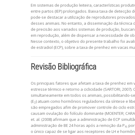
Em sistemas de produção leiteira, características produt
entre partos (IEP) prolongados. Baixa taxa de detecção de
pode-se destacar a utilização de reprodutores provados a
desses animais. No entanto, a disseminação da técnica d
de precisão aos variados sistemas de produção, buscando
em reprodução, além de dispensar a necessidade de obse
Nesse contexto, o objetivo do presente trabalho foi avali
de estradiol (ECP), sobre a taxa de prenhez em vacas mult
Revisão Bibliográfica
Os principais fatores que afetam a taxa de prenhez em va
estresse térmico e retorno a ciclicidade (SARTORI, 2007)
simultaneamente em todos os animais, possibilitando-se te
(E
) atuam como hormônios reguladores da síntese e libe
2
são empregados afim de promover controle do ciclo estra
causam ovulação do folículo dominante (MOENTER; CARATY;
et. al. (2008) afirmam que a administração de ECP simult
administração de BE 24 horas após a remoção da P
, po
4
o único capaz de se ligar aos receptores de LH e hormônio