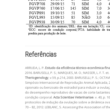
Referências
ARRUDA, L. P
. Estudo da eficiência técnico-econômica-fin
2016. BARUSELLI, P. S.; MARQUES, M. O.; NASSER, L. F. T. et
Theriogenology
, v.59, p.214, 2003. BARUSELLI, P. S.; OCTA
Simpósio Internacional de Reprodução Animal Aplicada, 20
cipionato ou benzoato de estradiol para induzir a ovula
do desempenho reprodutivo de vacas de corte lactantes su
condição corporal.
Acta Scientiae Veterinariae
. v. 40, p.
protocolos de indução da ovulação sobre a dinâmica o
70 – 82, 2012. LEBLANC, S. Assessing the Association of t