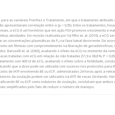
a para as variáveis Prenhez e Tratamento, em que o tratamento atribuído
não apresentaram correlação entre si (p > 0,05). Entre os tratamentos, h
s demais, a eCG é um hormônio que em ação FSH promove crescimento e mat
s atividades. Em revisão realizada por Sá Filho et. al. (2010), a eCG ser
ar as concentrações plasmáticas de P
na fase luteal decorrente. De acord
4
 mesmo em fêmeas com comprometimento na liberação de gonadotrofinas; e
s. Baruselli et. al. (2003), avaliando o efeito da eCG no momento da re
s tratadas com eCG em relação às não tratadas (51,9 e 38,8 %; P < 0,05). P
atamento com 400 UI de eCG, avaliando o efeito sobre a fertilidade, conc
), indicando que a dose pode ser utilizada com sucesso nos protocolos para IA
ocolos de IATF envolvendo BE ou ECP, administrados 24 horas após a retir
tores da ovulação podem ser utilizados na IATF de vacas Girolando. Henri
utilizando BE ou ECP como indutores de ovulação, concluíram que ambos 
mais simplificados pelo fato de reduzir o número de manejos.