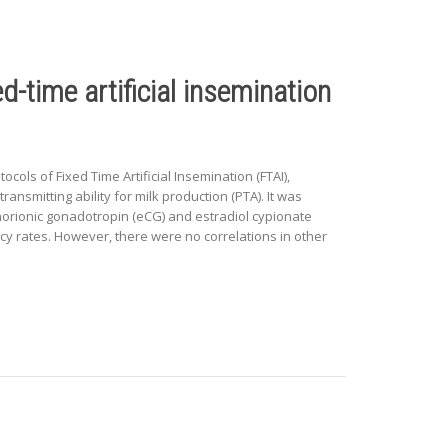
d-time artificial insemination
cols of Fixed Time Artificial Insemination (FTAI),
ansmitting ability for milk production (PTA). It was
chorionic gonadotropin (eCG) and estradiol cypionate
y rates. However, there were no correlations in other