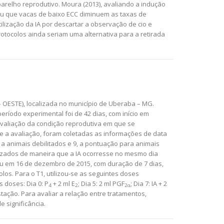
relho reprodutivo. Moura (2013), avaliando a indução
ou que vacas de baixo ECC diminuem as taxas de
ilização da IA por descartar a observação de cio e
tocolos ainda seriam uma alternativa para a retirada
 OESTE), localizada no município de Uberaba – MG.
eríodo experimental foi de 42 dias, com início em
avaliação da condição reprodutiva em que se
e a avaliação, foram coletadas as informações de data
 a animais debilitados e 9, a pontuação para animais
nizados de maneira que a IA ocorresse no mesmo dia
ciou em 16 de dezembro de 2015, com duração de 7 dias,
s. Para o T1, utilizou-se as seguintes doses
s doses: Dia 0: P
+ 2 ml E
; Dia 5: 2 ml PGF
; Dia 7: IA + 2
4
2
2α
tação. Para avaliar a relação entre tratamentos,
 significância.