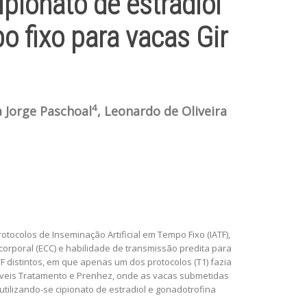
ipionato de estradiol
o fixo para vacas Gir
4
na Jorge Paschoal
, Leonardo de Oliveira
otocolos de Inseminação Artificial em Tempo Fixo (IATF),
corporal (ECC) e habilidade de transmissão predita para
TF distintos, em que apenas um dos protocolos (T1) fazia
riáveis Tratamento e Prenhez, onde as vacas submetidas
tilizando-se cipionato de estradiol e gonadotrofina