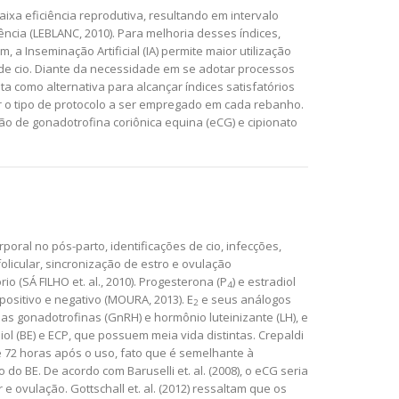
ixa eficiência reprodutiva, resultando em intervalo
ência (LEBLANC, 2010). Para melhoria desses índices,
a Inseminação Artificial (IA) permite maior utilização
 de cio. Diante da necessidade em se adotar processos
a como alternativa para alcançar índices satisfatórios
r o tipo de protocolo a ser empregado em cada rebanho.
 não de gonadotrofina coriônica equina (eCG) e cipionato
oral no pós-parto, identificações de cio, infecções,
olicular, sincronização de estro e ovulação
o (SÁ FILHO et. al., 2010). Progesterona (P
) e estradiol
4
ositivo e negativo (MOURA, 2013). E
e seus análogos
2
das gonadotrofinas (GnRH) e hormônio luteinizante (LH), e
l (BE) e ECP, que possuem meia vida distintas. Crepaldi
 72 horas após o uso, fato que é semelhante à
 do BE. De acordo com Baruselli et. al. (2008), o eCG seria
e ovulação. Gottschall et. al. (2012) ressaltam que os