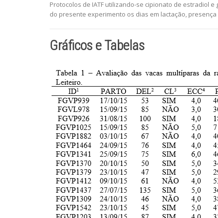
Protocolos de IATF utilizando-se cipionato de estradiol 
do presente experimento os dias em lactação, presença o
Gráficos e Tabelas