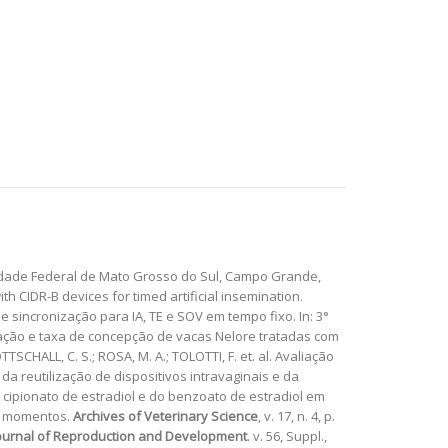
rsidade Federal de Mato Grosso do Sul, Campo Grande,
th CIDR-B devices for timed artificial insemination.
s de sincronização para IA, TE e SOV em tempo fixo. In: 3°
vulação e taxa de concepção de vacas Nelore tratadas com
OTTSCHALL, C. S.; ROSA, M. A.; TOLOTTI, F. et. al. Avaliação
a reutilização de dispositivos intravaginais e da
ia do cipionato de estradiol e do benzoato de estradiol em
es momentos.
Archives of Veterinary Science
, v. 17, n. 4, p.
ournal of Reproduction and Development
. v. 56, Suppl.,