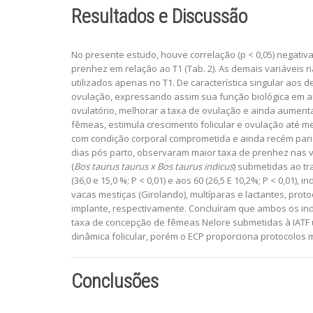
Resultados e Discussão
No presente estudo, houve correlação (p < 0,05) negativ
prenhez em relação ao T1 (Tab. 2). As demais variáveis 
utilizados apenas no T1. De característica singular ao
ovulação, expressando assim sua função biológica em amba
ovulatório, melhorar a taxa de ovulação e ainda aument
fêmeas, estimula crescimento folicular e ovulação até
com condição corporal comprometida e ainda recém parido
dias pós parto, observaram maior taxa de prenhez nas vaca
(
Bos taurus taurus x Bos taurus indicus
) submetidas ao tr
(36,0 e 15,0 %; P < 0,01) e aos 60 (26,5 E 10,2%; P < 0,01
vacas mestiças (Girolando), multíparas e lactantes, prot
implante, respectivamente. Concluíram que ambos os indu
taxa de concepção de fêmeas Nelore submetidas à IATF 
dinâmica folicular, porém o ECP proporciona protocolos 
Conclusões