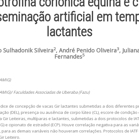
trofina coriônica equina e c
eminação artificial em temp
lactantes
2
3
o Sulhadonik Silveira
, André Penido Oliveira
, Julia
5
Fernandes
PAMIG)
PAMIG)/ Faculdades Associadas de Uberaba (Fazu)
índice de concepção de vacas Gir lactantes submetidas a dois diferentes pr
ação (DEL), presença ou ausência de corpo lúteo (CL), escore de condição 
 Gir Leiteiras, multíparas e lactantes, submetidas a dois protocolos de IA
G) e cipionato de estradiol (ECP). Houve correlação negativa para as va
 para as demais variáveis não houveram correlações. Protocolos de IATF u
r Leiteiro.