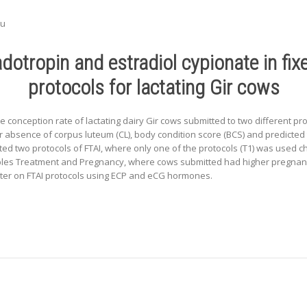
bu
otropin and estradiol cypionate in fixe
protocols for lactating Gir cows
 conception rate of lactating dairy Gir cows submitted to two different proto
r absence of corpus luteum (CL), body condition score (BCS) and predicted tr
tted two protocols of FTAI, where only one of the protocols (T1) was used 
riables Treatment and Pregnancy, where cows submitted had higher pregnanc
ater on FTAI protocols using ECP and eCG hormones.