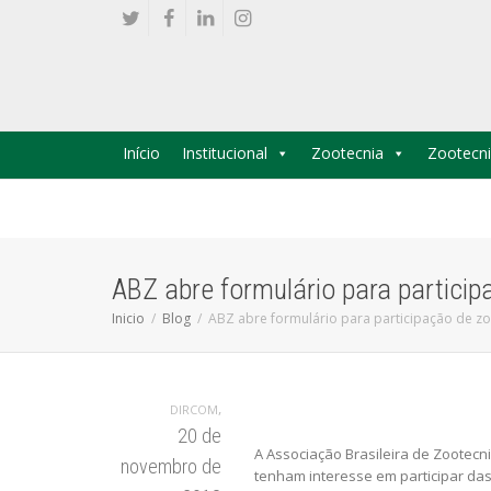
Início
Institucional
Zootecnia
Zootecni
ABZ abre formulário para partici
Inicio
Blog
ABZ abre formulário para participação de z
,
DIRCOM
20 de
A Associação Brasileira de Zootecni
novembro de
tenham interesse em participar das 