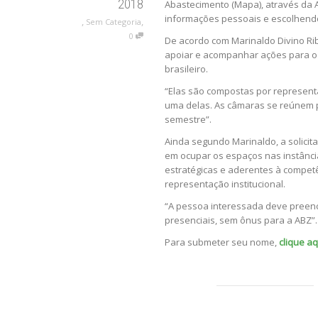
2018
Abastecimento (Mapa), através da A
informações pessoais e escolhendo
,
,
Sem Categoria
0
De acordo com Marinaldo Divino Rib
apoiar e acompanhar ações para o 
brasileiro.
“Elas são compostas por represent
uma delas. As câmaras se reúnem 
semestre”.
Ainda segundo Marinaldo, a solicit
em ocupar os espaços nas instânci
estratégicas e aderentes à compet
representação institucional.
“A pessoa interessada deve preench
presenciais, sem ônus para a ABZ”.
Para submeter seu nome,
clique aq