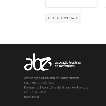
Associação Brasileira de Zootecnistas
Casa do Zootecnista,
Parque de Exposições da Granja do Torto, s/n
CEP: 70.636-000
Brasília/DF