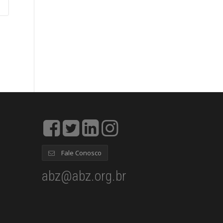
Fale Conosco
abz@abz.org.br