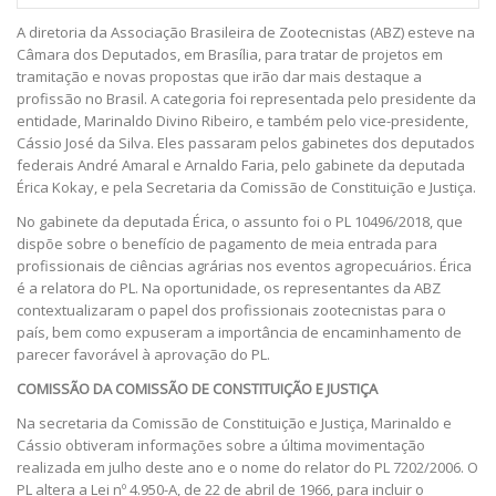
A diretoria da Associação Brasileira de Zootecnistas (ABZ) esteve na
Câmara dos Deputados, em Brasília, para tratar de projetos em
tramitação e novas propostas que irão dar mais destaque a
profissão no Brasil. A categoria foi representada pelo presidente da
entidade, Marinaldo Divino Ribeiro, e também pelo vice-presidente,
Cássio José da Silva. Eles passaram pelos gabinetes dos deputados
federais André Amaral e Arnaldo Faria, pelo gabinete da deputada
Érica Kokay, e pela Secretaria da Comissão de Constituição e Justiça.
No gabinete da deputada Érica, o assunto foi o PL 10496/2018, que
dispõe sobre o benefício de pagamento de meia entrada para
profissionais de ciências agrárias nos eventos agropecuários. Érica
é a relatora do PL. Na oportunidade, os representantes da ABZ
contextualizaram o papel dos profissionais zootecnistas para o
país, bem como expuseram a importância de encaminhamento de
parecer favorável à aprovação do PL.
COMISSÃO DA COMISSÃO DE CONSTITUIÇÃO E JUSTIÇA
Na secretaria da Comissão de Constituição e Justiça, Marinaldo e
Cássio obtiveram informações sobre a última movimentação
realizada em julho deste ano e o nome do relator do PL 7202/2006. O
PL altera a Lei nº 4.950-A, de 22 de abril de 1966, para incluir o