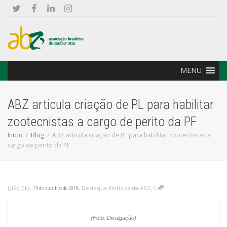
MENU
ABZ articula criação de PL para habilitar
zootecnistas a cargo de perito da PF
Inicio
Blog
ABZ articula criação de PL para habilitar zootecnistas a
cargo de perito da PF
,
,
,
Destaque
,
Notícias da ABZ
0
DIRCOM
19 de outubro de 2018
(Foto: Divulgação)