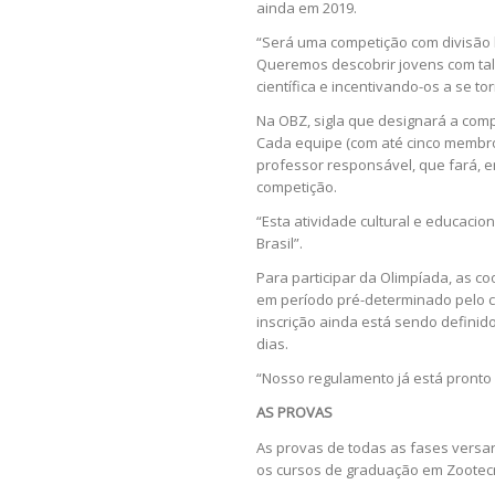
ainda em 2019.
“Será uma competição com divisão l
Queremos descobrir jovens com tal
científica e incentivando-os a se t
Na OBZ, sigla que designará a comp
Cada equipe (com até cinco membros
professor responsável, que fará, 
competição.
“Esta atividade cultural e educacio
Brasil”.
Para participar da Olimpíada, as 
em período pré-determinado pelo c
inscrição ainda está sendo defini
dias.
“Nosso regulamento já está pronto 
AS PROVAS
As provas de todas as fases versar
os cursos de graduação em Zootecn