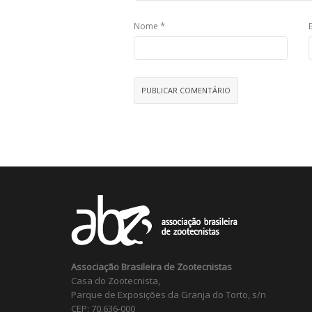
*
Nome
Associação Brasileira de Zootecnistas
Casa do Zootecnista,
Parque de Exposições da Granja do Torto, s/n
CEP: 70.636-000