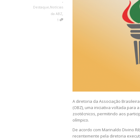
,
Destaque
,
Notícias
,
da ABZ
1
A diretoria da Associação Brasileir
(OBZ), uma iniciativa voltada para
zootécnicos, permitindo aos partic
olímpico.
De acordo com Marinaldo Divino Rib
recentemente pela diretoria execut