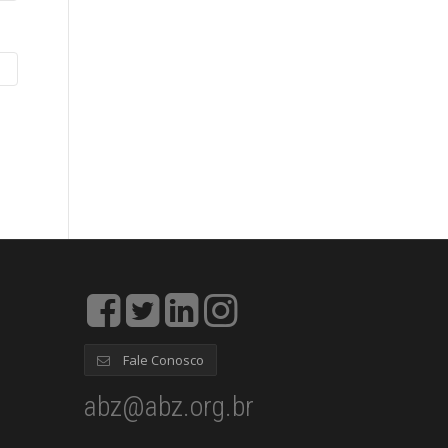
Fale Conosco
abz@abz.org.br