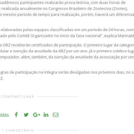
acadêmicos participantes realizarão prova teórica, com duas horas de
er realizada anualmente no Congresso Brasileiro de Zootecnia (Zootec),
o mesmo período de tempo para realização, porém, haverá um diferencia
, elaboradas pelas equipes classificadas em um período de 24 horas, com
ado pelo Comitê Organizador no início da fase nacional”, explica Marinald
 OBZ receberão certificados de participação. O primeiro lugar da categor
lular e isenção da anuidade da ABZ por um ano. Já o primeiro coletivo lug
computador, além, também, da isenção da anuidade da associação por um
gras de participação na íntegra serão divulgadas nos próximos dias, no s
Z.
COMPARTILHAR
tidas
1 COMENTÁRIO