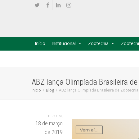
Início
Institucional
Zootecnia
Zootecni
ABZ lança Olimpíada Brasileira de
Inicio
Blog
ABZ lança Olimpíada Brasileira de Zootecnia
,
DIRCOM
18 de março
de 2019