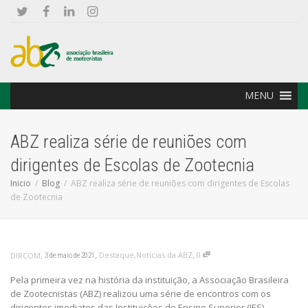
MENU
ABZ realiza série de reuniões com
dirigentes de Escolas de Zootecnia
Inicio
Blog
ABZ realiza série de reuniões com dirigentes de Escolas
de Zootecnia
,
,
,
Destaque
,
Notícias da ABZ
0
DIRCOM
3 de maio de 2021
Pela primeira vez na história da instituição, a Associação Brasileira
de Zootecnistas (ABZ) realizou uma série de encontros com os
dirigentes imediatos das Instituições de Ensino Superior (IES)