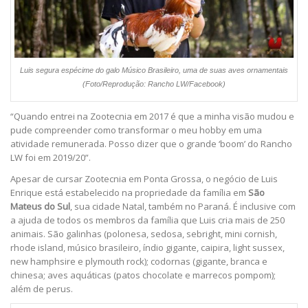
Luis segura espécime do galo Músico Brasileiro, uma de suas aves ornamentais
(Foto/Reprodução: Rancho LW/Facebook)
“Quando entrei na Zootecnia em 2017 é que a minha visão mudou e
pude compreender como transformar o meu hobby em uma
atividade remunerada. Posso dizer que o grande ‘boom’ do Rancho
LW foi em 2019/20”.
Apesar de cursar Zootecnia em Ponta Grossa, o negócio de Luis
Enrique está estabelecido na propriedade da família em
São
Mateus do Sul
, sua cidade Natal, também no Paraná. É inclusive com
a ajuda de todos os membros da família que Luis cria mais de 250
animais. São galinhas (polonesa, sedosa, sebright, mini cornish,
rhode island, músico brasileiro, índio gigante, caipira, light sussex,
new hamphsire e plymouth rock); codornas (gigante, branca e
chinesa; aves aquáticas (patos chocolate e marrecos pompom);
além de perus.