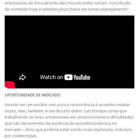
entusiastas da área através das nossas redes sociais. A produção
de conteúdo hoje é também peça chave em nosso planejamento”.
OPORTUNIDADE DE MERCADO
Investir em um cenário com pouca concorrência é assertivo muitas
vezes, mas, também, é um desafio diário. Luis Enrique conta que
trabalhando as aves ornamentais ele observa inúmera dificuldades
que são decorrentes da ausência de assistência técnica no
mercado – área que poderia estar sendo mais explorada, inclusive,
por zootecnistas.