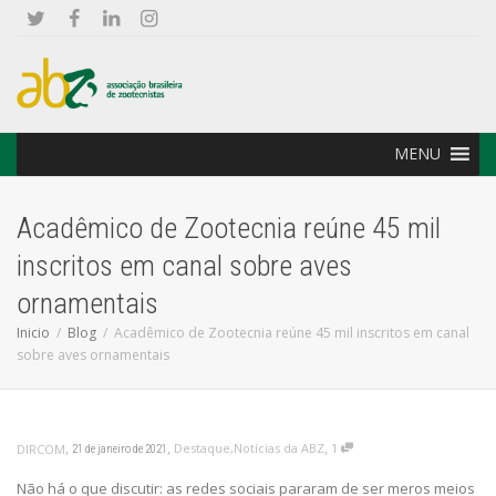
MENU
Acadêmico de Zootecnia reúne 45 mil
inscritos em canal sobre aves
ornamentais
Inicio
Blog
Acadêmico de Zootecnia reúne 45 mil inscritos em canal
sobre aves ornamentais
,
,
,
Destaque
,
Notícias da ABZ
1
DIRCOM
21 de janeiro de 2021
Não há o que discutir: as redes sociais pararam de ser meros meios