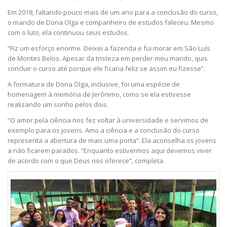
Em 2018, faltando pouco mais de um ano para a conclusão do curso,
o marido de Dona Olga e companheiro de estudos faleceu. Mesmo
com o luto, ela continuou seus estudos.
“Fiz um esforço enorme. Deixei a fazenda e fui morar em São Luís
de Montes Belos. Apesar da tristeza em perder meu marido, quis
concluir o curso até porque ele ficaria feliz se assim eu fizesse”.
A formatura de Dona Olga, inclusive, foi uma espécie de
homenagem à memória de Jerônimo, como se ela estivesse
realizando um sonho pelos dois.
“O amor pela ciência nos fez voltar à universidade e servimos de
exemplo para os jovens. Amo a ciência e a conclusão do curso
representa a abertura de mais uma porta”. Ela aconselha os jovens
a não ficarem parados. “Enquanto estivermos aqui devemos viver
de acordo com o que Deus nos oferece”, completa.