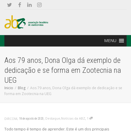
MENU
Aos 79 anos, Dona Olga dá exemplo de
dedicação e se forma em Zootecnia na
UEG
Inicio
Blog
Aos 79 anos, Dona Olga dá exemplo de dedicação e se
forma em Zootecnia na UEG
,
,
,
Destaque
,
Notícias da ABZ
1
DIRCOM
18 de agosto de 2020
Todo tempo é tempo de aprender. Este é um dos principais