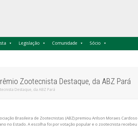
sta
Legislação
Comunidade
Sócio
prêmio Zootecnista Destaque, da ABZ Pará
tecnista Destaque, da ABZ Pará
sociação Brasileira de Zootecnistas (ABZ) premiou Arilson Moraes Cardoso
no no Estado. A escolha foi por votação popular e o zootecnista recebeu