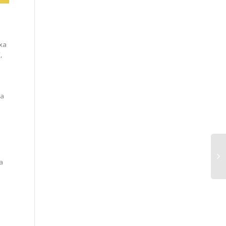
ixa
,
ia
a