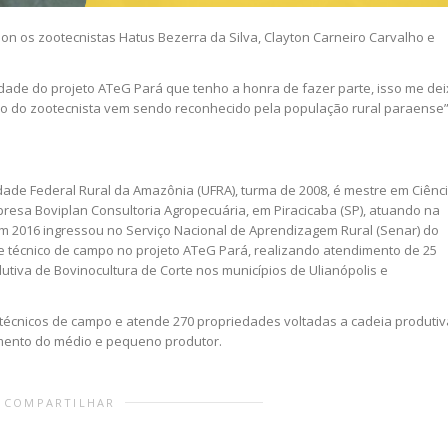
son os zootecnistas Hatus Bezerra da Silva, Clayton Carneiro Carvalho e
dade do projeto ATeG Pará que tenho a honra de fazer parte, isso me de
ho do zootecnista vem sendo reconhecido pela população rural paraense”
ade Federal Rural da Amazônia (UFRA), turma de 2008, é mestre em Ciênc
mpresa Boviplan Consultoria Agropecuária, em Piracicaba (SP), atuando na
Em 2016 ingressou no Serviço Nacional de Aprendizagem Rural (Senar) do
e técnico de campo no projeto ATeG Pará, realizando atendimento de 25
utiva de Bovinocultura de Corte nos municípios de Ulianópolis e
 técnicos de campo e atende 270 propriedades voltadas a cadeia produtiv
cimento do médio e pequeno produtor.
COMPARTILHAR