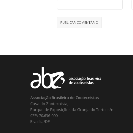
Associação Brasileira de Zootecnistas
Casa do Zootecnista,
Parque de Exposições da Granja do Torto, s/n
CEP: 70.636-000
Brasília/DF