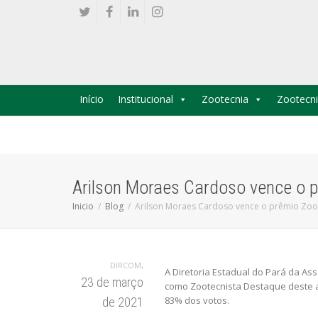
Início
Institucional
Zootecnia
Zootecni
Arilson Moraes Cardoso vence o 
Inicio
Blog
Arilson Moraes Cardoso vence o prêmio Zoo
,
DIRCOM
A Diretoria Estadual do Pará da As
23 de março
como Zootecnista Destaque deste a
83% dos votos.
de 2021