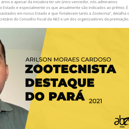
 anos e apesar da iniciativa ter um único vencedor, nós admiramos
do Estado e especialmente os que anualmente são indicados ao prêmio. É
apacitados em nosso Estado e que fortalecem tanto a Zootecnia”, detalha 
cretário do Conselho Fiscal da ABZ e um dos organizadores da premiação