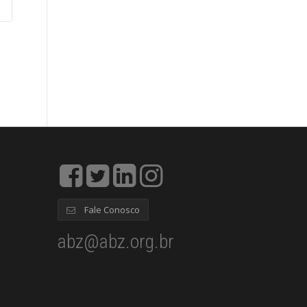
Fale Conosco
abz@abz.org.br