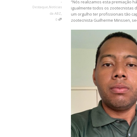
,
“Nós realizamos esta premiação há
Destaque
,
Notícias
igualmente todos os zootecnistas 
,
da ABZ
um orgulho ter profissionais tão c
0
zootecnista Guilherme Minssen, se