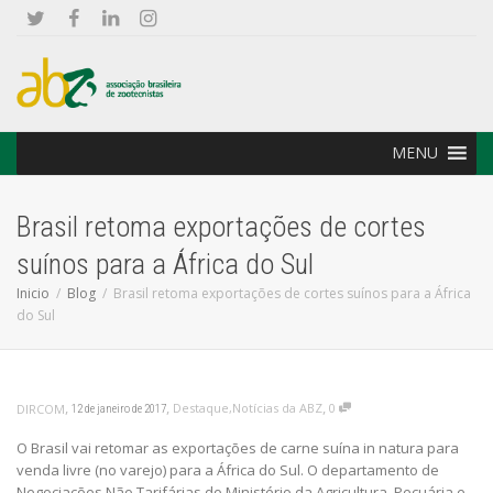
MENU
Brasil retoma exportações de cortes
suínos para a África do Sul
Inicio
Blog
Brasil retoma exportações de cortes suínos para a África
do Sul
,
,
,
Destaque
,
Notícias da ABZ
0
DIRCOM
12 de janeiro de 2017
O Brasil vai retomar as exportações de carne suína in natura para
venda livre (no varejo) para a África do Sul. O departamento de
Negociações Não Tarifárias do Ministério da Agricultura, Pecuária e