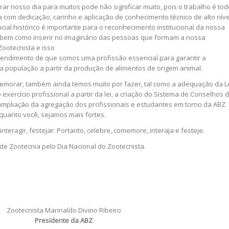
ar nosso dia para muitos pode não significar muito, pois o trabalho é tod
a com dedicação, carinho e aplicação de conhecimento técnico de alto níve
cial histórico é importante para o reconhecimento institucional da nossa
o bem como inserir no imaginário das pessoas que formam a nossa
Zootecnista e isso
entendimento de que somos uma profissão essencial para garantir a
da população a partir da produção de alimentos de origem animal.
morar, também ainda temos muito por fazer, tal como a adequação da L
exercício profissional a partir da lei, a criação do Sistema de Conselhos 
mpliação da agregação dos profissionais e estudantes em torno da ABZ
o quanto você, sejamos mais fortes.
nteragir, festejar. Portanto, celebre, comemore, interaja e festeje.
e Zootecnia pelo Dia Nacional do Zootecnista.
Zootecnista Marinaldo Divino Ribeiro
Presidente da ABZ