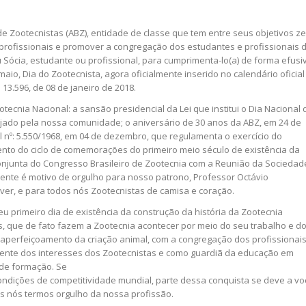
e Zootecnistas (ABZ), entidade de classe que tem entre seus objetivos ze
 profissionais e promover a congregação dos estudantes e profissionais 
u Sócia, estudante ou profissional, para cumprimenta-lo(a) de forma efusi
maio, Dia do Zootecnista, agora oficialmente inserido no calendário oficial
 13.596, de 08 de janeiro de 2018.
otecnia Nacional: a sansão presidencial da Lei que institui o Dia Nacional 
ejado pela nossa comunidade; o aniversário de 30 anos da ABZ, em 24 de
l nº: 5.550/1968, em 04 de dezembro, que regulamenta o exercício do
ento do ciclo de comemorações do primeiro meio século de existência da
conjunta do Congresso Brasileiro de Zootecnia com a Reunião da Sociedad
mente é motivo de orgulho para nosso patrono, Professor Octávio
iver, e para todos nós Zootecnistas de camisa e coração.
u primeiro dia de existência da construção da história da Zootecnia
, que de fato fazem a Zootecnia acontecer por meio do seu trabalho e d
aperfeiçoamento da criação animal, com a congregação dos profissionais
gente dos interesses dos Zootecnistas e como guardiã da educação em
 de formação. Se
ondições de competitividade mundial, parte dessa conquista se deve a vo
os nós termos orgulho da nossa profissão.