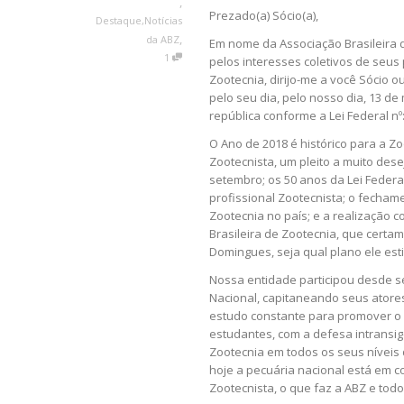
,
Prezado(a) Sócio(a),
Destaque
,
Notícias
,
da ABZ
Em nome da Associação Brasileira d
1
pelos interesses coletivos de seus
Zootecnia, dirijo-me a você Sócio o
pelo seu dia, pelo nosso dia, 13 de 
república conforme a Lei Federal nº:
O Ano de 2018 é histórico para a Zo
Zootecnista, um pleito a muito des
setembro; os 50 anos da Lei Federa
profissional Zootecnista; o fecham
Zootecnia no país; e a realização 
Brasileira de Zootecnia, que certa
Domingues, seja qual plano ele est
Nossa entidade participou desde se
Nacional, capitaneando seus atores
estudo constante para promover o 
estudantes, com a defesa intransi
Zootecnia em todos os seus níveis
hoje a pecuária nacional está em c
Zootecnista, o que faz a ABZ e tod