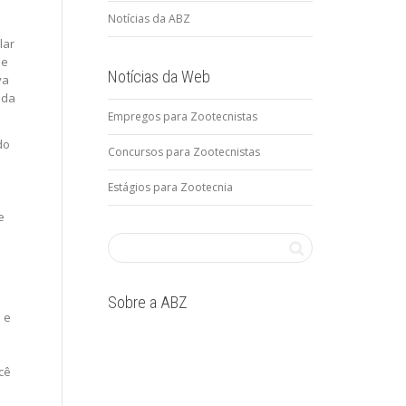
Notícias da ABZ
lar
de
Notícias da Web
va
 da
Empregos para Zootecnistas
do
Concursos para Zootecnistas
Estágios para Zootecnia
e
o
Sobre a ABZ
 e
cê