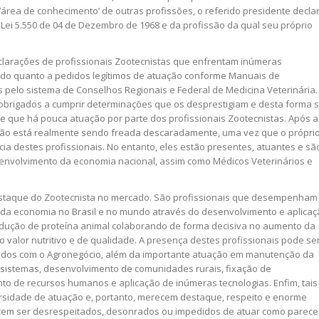
área de conhecimento’ de outras profissões, o referido presidente decla
ei 5.550 de 04 de Dezembro de 1968 e da profissão da qual seu próprio
larações de profissionais Zootecnistas que enfrentam inúmeras
ado quanto a pedidos legítimos de atuação conforme Manuais de
 pelo sistema de Conselhos Regionais e Federal de Medicina Veterinária.
o obrigados a cumprir determinações que os desprestigiam e desta forma 
que há pouca atuação por parte dos profissionais Zootecnistas. Após a
ção está realmente sendo freada descaradamente, uma vez que o própri
ia destes profissionais. No entanto, eles estão presentes, atuantes e sã
envolvimento da economia nacional, assim como Médicos Veterinários e
estaque do Zootecnista no mercado. São profissionais que desempenham
da economia no Brasil e no mundo através do desenvolvimento e aplicaç
odução de proteína animal colaborando de forma decisiva no aumento da
o valor nutritivo e de qualidade. A presença destes profissionais pode se
nados com o Agronegócio, além da importante atuação em manutenção da
ssistemas, desenvolvimento de comunidades rurais, fixação de
to de recursos humanos e aplicação de inúmeras tecnologias. Enfim, tais
ersidade de atuação e, portanto, merecem destaque, respeito e enorme
em ser desrespeitados, desonrados ou impedidos de atuar como parece