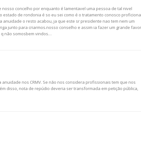
de nosso concelho por enquanto é lamentavel uma pessoa de tal nivel
o estado de rondonia é so eu sei como é o tratamento conosco proficiona
 a anuidade o resto acabou, ja que este sr presidente nao tem nem um
iga junto para criarmos.nosso conselho e assim ia fazer um grande favor
ar q não somosbem vindos…
a anuidade nos CRMV. Se não nos considera profissionais tem que nos
lém disso, nota de repúdio deveria ser transformada em petição pública,