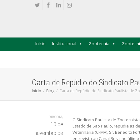
Início
Institucional
Zootecnia
Zootecni
Carta de Repúdio do Sindicato Pau
Inicio
Blog
Carta de Repúdio do Sindicato Paulista de Zo
,
DIRCOM
O Sindicato Paulista de Zootecnist
10 de
Estado de São Paulo, repudia as d
Veterinária (CFMV), Sr. Benedito Fo
novembro de
entrevista ao Canal Rural no último