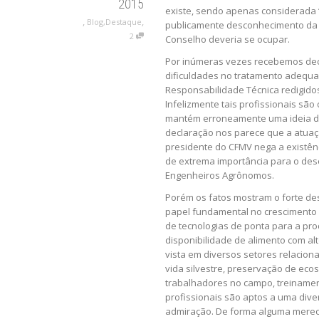
2015
existe, sendo apenas considerada ‘
,
,
Blog
,
Destaque
publicamente desconhecimento da L
2
Conselho deveria se ocupar.
Por inúmeras vezes recebemos dec
dificuldades no tratamento adequ
Responsabilidade Técnica redigidos
Infelizmente tais profissionais sã
mantém erroneamente uma ideia de 
declaração nos parece que a atua
presidente do CFMV nega a existênc
de extrema importância para o des
Engenheiros Agrônomos.
Porém os fatos mostram o forte d
papel fundamental no crescimento 
de tecnologias de ponta para a pr
disponibilidade de alimento com alt
vista em diversos setores relacio
vida silvestre, preservação de eco
trabalhadores no campo, treinamen
profissionais são aptos a uma div
admiração. De forma alguma merec