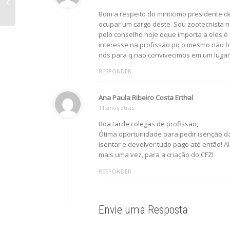
Bom a respeito do miriticimo presidente 
ocupar um cargo deste. Sou zootecnista n
pelo conselho hoje oque importa a eles é
interesse na profissão pq o mesmo não br
nós para q nao convivecimos em um lug
RESPONDER
Ana Paula Ribeiro Costa Erthal
11 anos atrás
Boa tarde colegas de profissão,
Ótima oportunidade para pedir isenção d
isentar e devolver tudo pago até então! A
mais uma vez, para a criação do CFZ!
RESPONDER
Envie uma Resposta