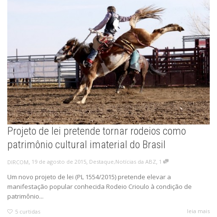
Projeto de lei pretende tornar rodeios como
patrimônio cultural imaterial do Brasil
,
,
,
19 de agosto de 2015
Destaque
,
Notícias da ABZ
1
DIRCOM
Um novo projeto de lei (PL 1554/2015) pretende elevar a
manifestação popular conhecida Rodeio Crioulo à condição de
patrimônio...
leia mais
5
curtidas