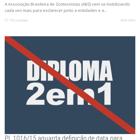
A Associação Brasileira de Zootecnistas (ABZ) vem se mobilizando
cada vez mais para esclarecer junto a entidades e a...
leia mais
10
curtidas
PL 1016/15 aguarda definição de data para