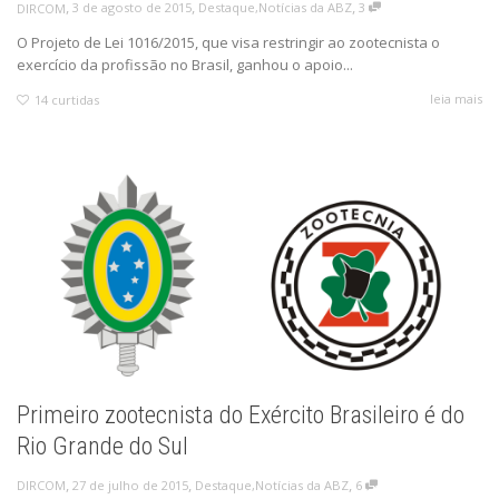
,
,
,
3 de agosto de 2015
Destaque
,
Notícias da ABZ
3
DIRCOM
O Projeto de Lei 1016/2015, que visa restringir ao zootecnista o
exercício da profissão no Brasil, ganhou o apoio...
leia mais
14
curtidas
Primeiro zootecnista do Exército Brasileiro é do
Rio Grande do Sul
,
,
,
27 de julho de 2015
Destaque
,
Notícias da ABZ
6
DIRCOM