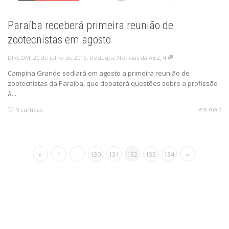
Paraíba receberá primeira reunião de
zootecnistas em agosto
,
,
,
20 de julho de 2015
Destaque
,
Notícias da ABZ
4
DIRCOM
Campina Grande sediará em agosto a primeira reunião de
zootecnistas da Paraíba, que debaterá questões sobre a profissão
à...
leia mais
9
curtidas
«
1
…
130
131
132
133
134
»