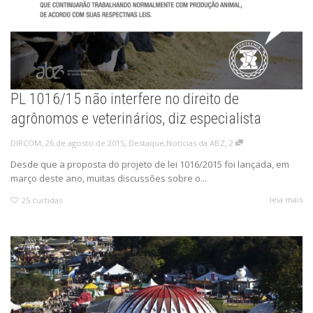
PL 1016/15 não interfere no direito de
agrônomos e veterinários, diz especialista
,
,
,
26 de agosto de 2015
Destaque
,
Notícias da ABZ
2
DIRCOM
Desde que a proposta do projeto de lei 1016/2015 foi lançada, em
março deste ano, muitas discussões sobre o...
leia mais
25
curtidas