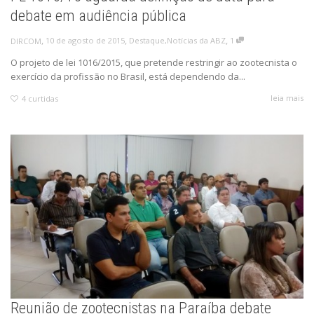
debate em audiência pública
,
,
,
10 de agosto de 2015
Destaque
,
Notícias da ABZ
1
DIRCOM
O projeto de lei 1016/2015, que pretende restringir ao zootecnista o
exercício da profissão no Brasil, está dependendo da...
leia mais
4
curtidas
Reunião de zootecnistas na Paraíba debate