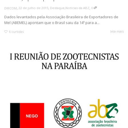
,
,
,
22 de julho de 2015
Destaque
,
Notícias da ABZ
0
DIRCOM
Dados levantados pela Associação Brasileira de Exportadores de
Mel (ABEMEL) apontam que o Brasil saiu da 14º para a...
leia mais
6
curtidas