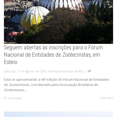
Seguem abertas as inscrições para o Fórum
Nacional de Entidades de Zootecnistas, em
Esteio
,
,
,
21 de agosto de 2015
Destaque
,
Notícias da ABZ
1
DIRCOM
Está se aproximando a 44º edição do Fórum Nacional de Entidades
de Zootecnistas, coordenado pela Associação Brasileira de
Zootecnistas...
leia mais
4
curtidas