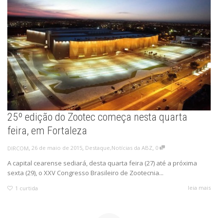
25º edição do Zootec começa nesta quarta
feira, em Fortaleza
,
,
,
26 de maio de 2015
Destaque
,
Notícias da ABZ
0
DIRCOM
A capital cearense sediará, desta quarta feira (27) até a próxima
sexta (29), o XXV Congresso Brasileiro de Zootecnia...
leia mais
1
curtida