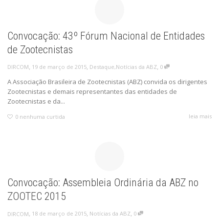
Convocação: 43º Fórum Nacional de Entidades
de Zootecnistas
,
,
,
19 de março de 2015
Destaque
,
Notícias da ABZ
0
DIRCOM
A Associação Brasileira de Zootecnistas (ABZ) convida os dirigentes
Zootecnistas e demais representantes das entidades de
Zootecnistas e da...
leia mais
0
nenhuma curtida
Convocação: Assembleia Ordinária da ABZ no
ZOOTEC 2015
,
,
,
18 de março de 2015
Notícias da ABZ
0
DIRCOM