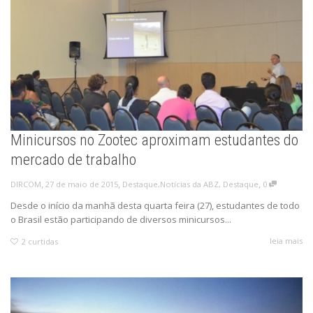
Minicursos no Zootec aproximam estudantes do
mercado de trabalho
,
,
,
27 de maio de 2015
Destaque
,
Notícias da ABZ
,
Destaque
0
DIRCOM
Desde o início da manhã desta quarta feira (27), estudantes de todo
o Brasil estão participando de diversos minicursos...
leia mais
2
curtidas