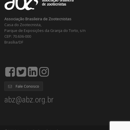
Associação Brasileira de Zootecnistas
Casa do Zootecnista,
Parque de Exposições da Granja do Torto, s/n
CEP: 70.636-000
Brasília/DF
Fale Conosco
abz@abz.org.br