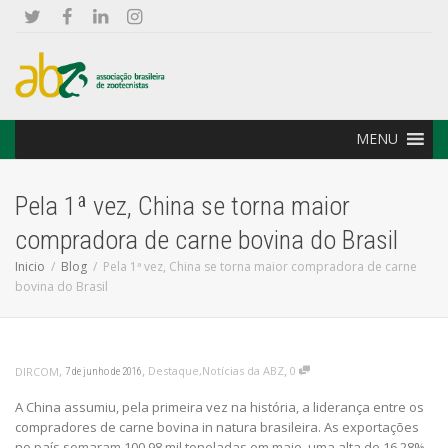
MENU
Pela 1ª vez, China se torna maior
compradora de carne bovina do Brasil
Inicio
Blog
Pela 1ª vez, China se torna maior compradora de carne
bovina do Brasil
,
,
,
Destaque
,
Notícias da ABZ
0
DIRCOM
7 de junho de 2016
A China assumiu, pela primeira vez na história, a liderança entre os
compradores de carne bovina in natura brasileira. As exportações
no país somaram 100,98 mil toneladas em maio, uma alta de 16,28%