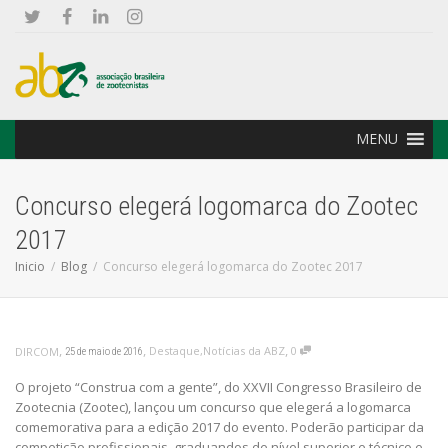
MENU
Concurso elegerá logomarca do Zootec
2017
Inicio
Blog
Concurso elegerá logomarca do Zootec 2017
,
,
,
Destaque
,
Notícias da ABZ
0
DIRCOM
25 de maio de 2016
O projeto “Construa com a gente”, do XXVII Congresso Brasileiro de
Zootecnia (Zootec), lançou um concurso que elegerá a logomarca
comemorativa para a edição 2017 do evento. Poderão participar da
competição profissionais, graduandos de nível superior e técnico e