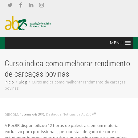
MENU
Curso indica como melhorar rendimento
de carcaças bovinas
Inicio
Blog
Curso indica como melhorar rendimento de carcaças
bovinas
,
,
,
Destaque
,
Notícias da ABZ
0
DIRCOM
15 de maio de 2018
A PecBR disponibilizou 12 horas de palestras, em um material
exclusivo para profissionais, pecuaristas de gado de corte e
estudantes interessados na área, que ensina como acompanhar