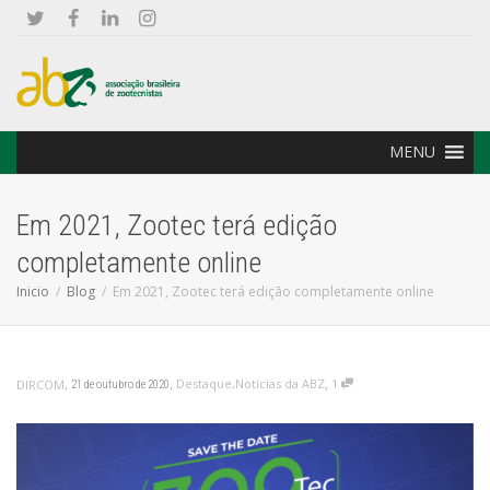
MENU
Em 2021, Zootec terá edição
completamente online
Inicio
Blog
Em 2021, Zootec terá edição completamente online
,
,
,
Destaque
,
Notícias da ABZ
1
DIRCOM
21 de outubro de 2020