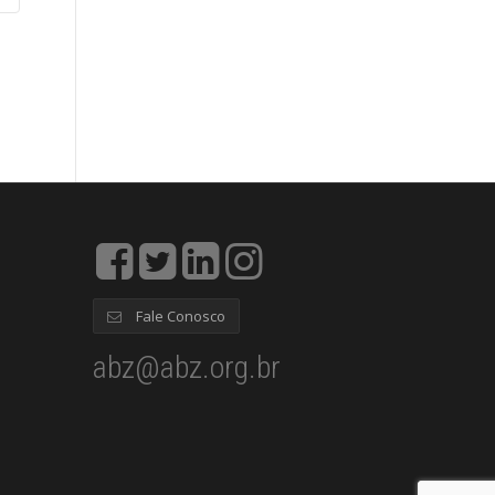
Fale Conosco
abz@abz.org.br