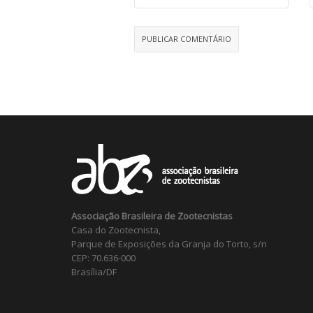
Associação Brasileira de Zootecnistas
Casa do Zootecnista,
Parque de Exposições da Granja do Torto, s/n
CEP: 70.636-000
Brasília/DF