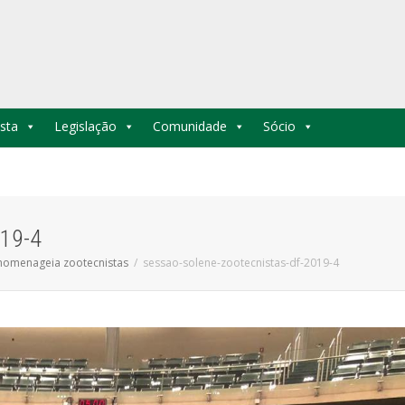
sta
Legislação
Comunidade
Sócio
019-4
 homenageia zootecnistas
sessao-solene-zootecnistas-df-2019-4