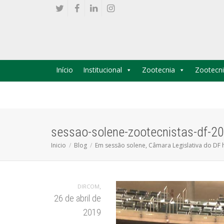
Início
Institucional
Zootecnia
Zootecni
sessao-solene-zootecnistas-df-2
Inicio
Blog
Em sessão solene, Câmara Legislativa do DF
,
DIRCOM
26 de abril de
2019