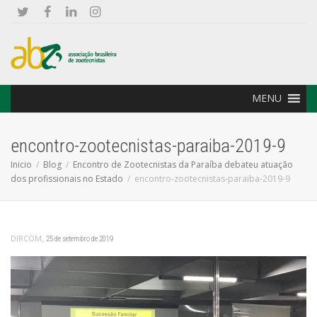
MENU
encontro-zootecnistas-paraiba-2019-9
Inicio
Blog
Encontro de Zootecnistas da Paraíba debateu atuação
dos profissionais no Estado
encontro-zootecnistas-paraiba-2019-9
,
DIRCOM
25 de setembro de 2019