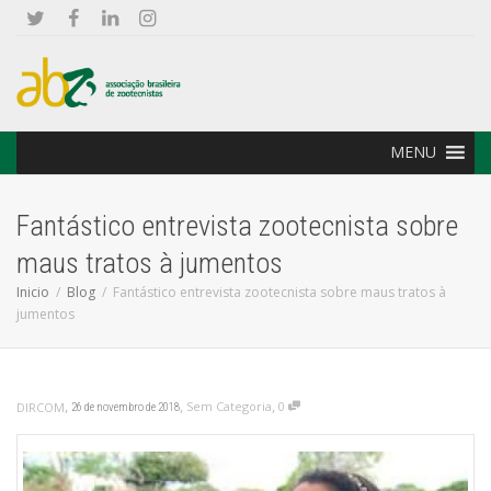
MENU
Fantástico entrevista zootecnista sobre
maus tratos à jumentos
Inicio
Blog
Fantástico entrevista zootecnista sobre maus tratos à
jumentos
,
,
,
Sem Categoria
0
DIRCOM
26 de novembro de 2018