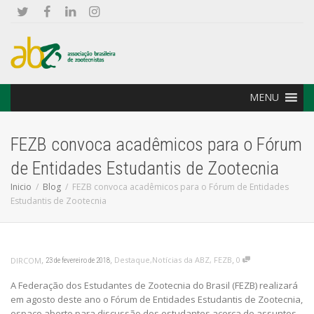
MENU
FEZB convoca acadêmicos para o Fórum
de Entidades Estudantis de Zootecnia
Inicio
Blog
FEZB convoca acadêmicos para o Fórum de Entidades
Estudantis de Zootecnia
,
,
,
Destaque
,
Notícias da ABZ
,
FEZB
0
DIRCOM
23 de fevereiro de 2018
A Federação dos Estudantes de Zootecnia do Brasil (FEZB) realizará
em agosto deste ano o Fórum de Entidades Estudantis de Zootecnia,
espaço aberto para discussão dos estudantes acerca de assuntos