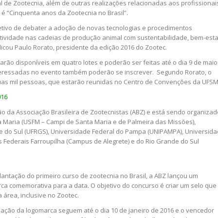
l de Zootecnia, além de outras realizações relacionadas aos profissionai
 é “Cinquenta anos da Zootecnia no Brasil”.
jetivo de debater a adoção de novas tecnologias e procedimentos
ividade nas cadeias de produção animal com sustentabilidade, bem-esta
licou Paulo Rorato, presidente da edição 2016 do Zootec.
tarão disponíveis em quatro lotes e poderão ser feitas até o dia 9 de maio
interessadas no evento também poderão se inscrever. Segundo Rorato, o
uas mil pessoas, que estarão reunidas no Centro de Convenções da UFSM
016
o da Associação Brasileira de Zootecnistas (ABZ) e está sendo organizad
a Maria (USFM – Campi de Santa Maria e de Palmeira das Missões),
e do Sul (UFRGS), Universidade Federal do Pampa (UNIPAMPA), Universid
tos Federais Farroupilha (Campus de Alegrete) e do Rio Grande do Sul
antação do primeiro curso de zootecnia no Brasil, a ABZ lançou um
ca comemorativa para a data. O objetivo do concurso é criar um selo que
área, inclusive no Zootec.
riação da logomarca seguem até o dia 10 de janeiro de 2016 e o vencedor