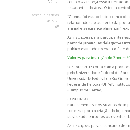
2015
como o XVII Congresso Internaciona
estudantes da área. O tema central
,
Destaque
,
Notícias
“O tema foi estabelecido com o ob
,
da ABZ
relacionados ao aumento da produt
0
animal e segurança alimentar”, exp
As inscrições para participantes es
partir de janeiro, as delegações 
público estimado no evento é de d
Valores para inscrição do Zootec 2
O Zootec 2016 conta com a promoçã
pela Universidade Federal de Sant
Universidade Federal do Rio Grand
Federal de Pelotas (UFPel), Institu
(Campus de Sertão).
CONCURSO
Para comemorar os 50 anos de impl
concurso para a criação da logomar
será usado em todos os eventos da 
As inscrições para o concurso de c