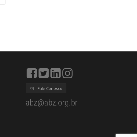
Fale Conosco
abz@abz.org.br