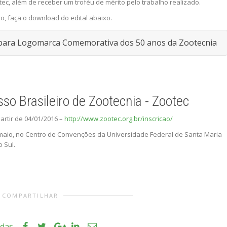
otec, além de receber um troféu de mérito pelo trabalho realizado.
o, faça o download do edital abaixo.
 para Logomarca Comemorativa dos 50 anos da Zootecnia
so Brasileiro de Zootecnia - Zootec
partir de 04/01/2016 –
http://www.zootec.org.br/inscricao/
 maio, no Centro de Convenções da Universidade Federal de Santa Maria
 Sul.
COMPARTILHAR
idas