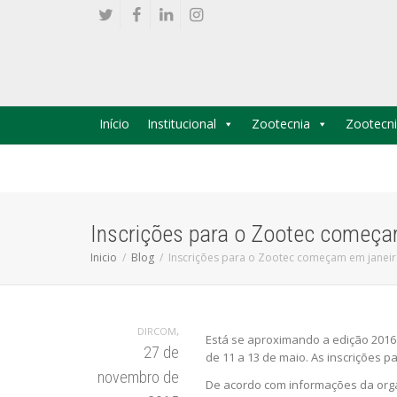
Início
Institucional
Zootecnia
Zootecni
Inscrições para o Zootec começa
Inicio
Blog
Inscrições para o Zootec começam em janei
,
DIRCOM
Está se aproximando a edição 2016
27 de
de 11 a 13 de maio. As inscrições pa
novembro de
De acordo com informações da orga