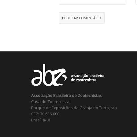
Associação Brasileira de Zootecnistas
Casa do Zootecnista,
Parque de Exposições da Granja do Torto, s/n
CEP: 70.636-000
Brasília/DF