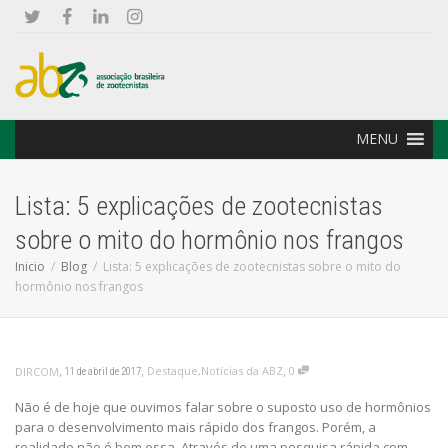
MENU
Lista: 5 explicações de zootecnistas
sobre o mito do hormônio nos frangos
Inicio
Blog
Lista: 5 explicações de zootecnistas sobre o mito do
hormônio nos frangos
,
,
,
Destaque
,
Notícias da ABZ
0
DIRCOM
11 de abril de 2017
Não é de hoje que ouvimos falar sobre o suposto uso de hormônios
para o desenvolvimento mais rápido dos frangos. Porém, a
realidade não é bem essa. Através de uma pesquisa rápida com