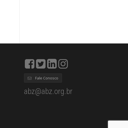
Fale Conosco
abz@abz.org.br