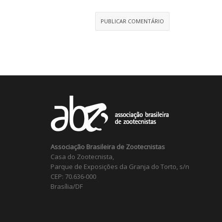
Associação Brasileira de Zootecnistas
Casa do Zootecnista,
Parque de Exposições da Granja do Torto, s/n
CEP: 70.636-000
Brasília/DF