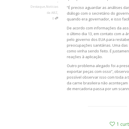
,
Destaque
,
Notícias
“É preciso aguardar as análises d
,
da ABZ
diálogo com o secretário do governo
0
quando era governador, e isso facil
De acordo com informações da asse
o último dia 13, em contato com a á
pelo governo dos EUA para restabe
preocupações sanitárias. Uma das m
como vinha sendo feito. É justame
reações à aplicação.
Outro problema alegado foi a pres
exportar peças com osso”, observo
possível observar isso com toda a
da carne brasileira não aconteçam 
de mercadoria passa por um scann
1
curt