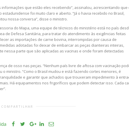
as informações que estão eles recebendo”, assinalou, acrescentando que 
 estadunidense foi muito claro e aberto. “Já o havia recebido no Brasil,
itou nossa conversa”, disse o ministro.
ssoria do Mapa, uma equipe de técnicos do ministério está no país des
rea de Defesa Sanitária, para tratar do atendimento às exigências feitas
lecer as importações de carne bovina, interrompidas por causa de
edidas adotadas foi deixar de embarcar as peças dianteiras inteiras,
nte nessa parte que são aplicadas as vacinas e onde foram detectadas
ença de osso nas peças. “Nenhum país livre de aftosa com vacinação pod
u o ministro. “Como o Brasil mudou e está fazendo cortes menores, é
 tranquilidade e garantir que achados que trouxeram impedimento à entr
mais. Há equipamentos nos frigoríficos que podem detectar isso. Cada ca
er”.
COMPARTILHAR
ida