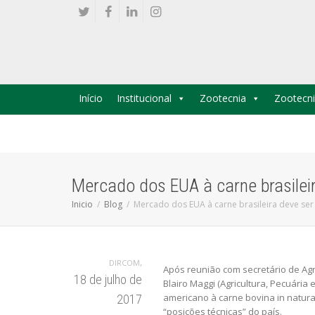
Início
Institucional
Zootecnia
Zootecni
Mercado dos EUA à carne brasilei
Inicio
Blog
Mercado dos EUA à carne brasileira deve ser
,
DIRCOM
Após reunião com secretário de Agr
18 de julho de
Blairo Maggi (Agricultura, Pecuária
americano à carne bovina in natura 
2017
“posições técnicas” do país.