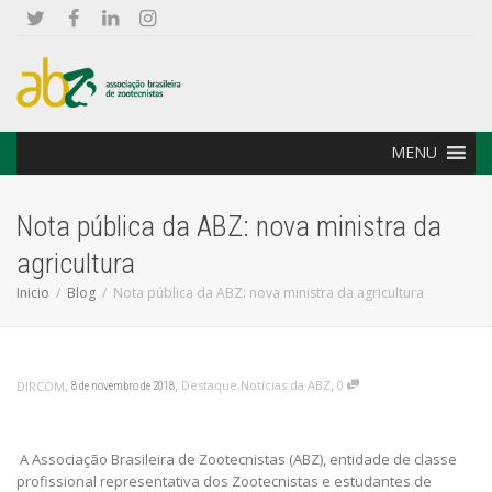
MENU
Nota pública da ABZ: nova ministra da
agricultura
Inicio
Blog
Nota pública da ABZ: nova ministra da agricultura
,
,
,
Destaque
,
Notícias da ABZ
0
DIRCOM
8 de novembro de 2018
A Associação Brasileira de Zootecnistas (ABZ), entidade de classe
profissional representativa dos Zootecnistas e estudantes de