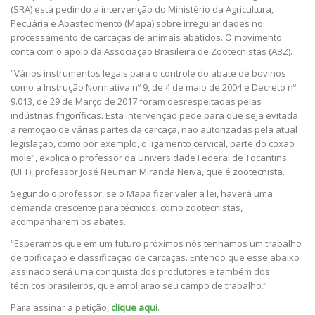
(SRA) está pedindo a intervenção do Ministério da Agricultura,
Pecuária e Abastecimento (Mapa) sobre irregularidades no
processamento de carcaças de animais abatidos. O movimento
conta com o apoio da Associação Brasileira de Zootecnistas (ABZ).
“Vários instrumentos legais para o controle do abate de bovinos
como a Instrução Normativa nº 9, de 4 de maio de 2004 e Decreto nº
9.013, de 29 de Março de 2017 foram desrespeitadas pelas
indústrias frigoríficas. Esta intervenção pede para que seja evitada
a remoção de várias partes da carcaça, não autorizadas pela atual
legislação, como por exemplo, o ligamento cervical, parte do coxão
mole”, explica o professor da Universidade Federal de Tocantins
(UFT), professor José Neuman Miranda Neiva, que é zootecnista.
Segundo o professor, se o Mapa fizer valer a lei, haverá uma
demanda crescente para técnicos, como zootecnistas,
acompanharem os abates.
“Esperamos que em um futuro próximos nós tenhamos um trabalho
de tipificação e classificação de carcaças. Entendo que esse abaixo
assinado será uma conquista dos produtores e também dos
técnicos brasileiros, que ampliarão seu campo de trabalho.”
Para assinar a petição,
clique aqui
.