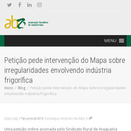
MENU
Petição pede intervenção do Mapa sobre
irregularidades envolvendo indústria
frigorífica
Inicio
Blog
Petição pede intervenção do Mapa sobre irregularidades
envolvendo indústria frigorífica
,
,
,
Destaque
,
Notícias da ABZ
0
DIRCOM
17 de junho de 2019
Uma petição online assinada pelo Sindicato Rural de Araguaína