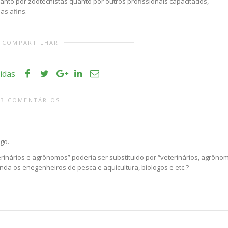
anto por zootecnistas quanto por outros profissionais capacitados,
as afins.
COMPARTILHAR
tidas
3 COMENTÁRIOS
go.
erinários e agrônomos” poderia ser substituido por “veterinários, agrôno
ainda os enegenheiros de pesca e aquicultura, biologos e etc.?