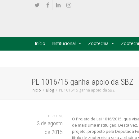
Início
Institucional
Zootecnia
Zootecni
PL 1016/15 ganha apoio da SBZ
Inicio
Blog
PL 1016/15 ganha apoio da SBZ
,
DIRCOM
O Projeto de Lei 1016/2015, que visa
3 de agosto
de mais uma instituição. Desta vez,
projeto, proposto pela Deputada Fe
de 2015
título de zootecnista seja atribu