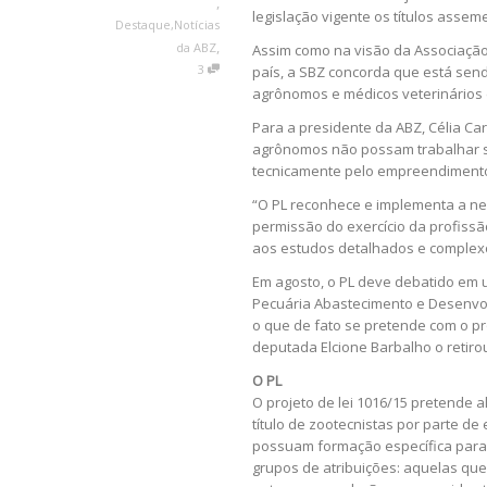
,
legislação vigente os títulos assem
Destaque
,
Notícias
,
da ABZ
Assim como na visão da Associação 
3
país, a SBZ concorda que está send
agrônomos e médicos veterinários e
Para a presidente da ABZ, Célia Car
agrônomos não possam trabalhar 
tecnicamente pelo empreendiment
“O PL reconhece e implementa a nece
permissão do exercício da profissã
aos estudos detalhados e complexo
Em agosto, o PL deve debatido em 
Pecuária Abastecimento e Desenvol
o que de fato se pretende com o pro
deputada Elcione Barbalho o retiro
O PL
O projeto de lei 1016/15 pretende alt
título de zootecnistas por parte 
possuam formação específica para t
grupos de atribuições: aquelas qu