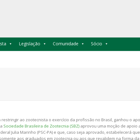
sta
Legislação
Comunidade
Sócio
 restringir ao zootecnista o exercício da profissão no Brasil, ganhou o ap
 a
Sociedade Brasileira de Zootecnia (SBZ)
aprovou uma moção de apoio 
deral Julia Marinho (PSC-PA) e que, caso seja aprovado, estabelecerá que
ído somente aos graduados em zootecnia ou aos que revalidem na forma da