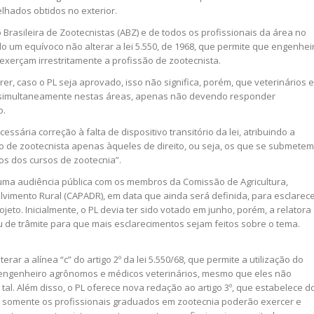
elhados obtidos no exterior.
Brasileira de Zootecnistas (ABZ) e de todos os profissionais da área no
o um equívoco não alterar a lei 5.550, de 1968, que permite que engenhei
xerçam irrestritamente a profissão de zootecnista.
rer, caso o PL seja aprovado, isso não significa, porém, que veterinários e
simultaneamente nestas áreas, apenas não devendo responder
o.
ssária correção à falta de dispositivo transitório da lei, atribuindo a
o de zootecnista apenas àqueles de direito, ou seja, os que se submetem
s dos cursos de zootecnia”.
uma audiência pública com os membros da Comissão de Agricultura,
vimento Rural (CAPADR), em data que ainda será definida, para esclarec
jeto. Inicialmente, o PL devia ter sido votado em junho, porém, a relatora
u de trâmite para que mais esclarecimentos sejam feitos sobre o tema.
erar a alínea “c” do artigo 2º da lei 5.550/68, que permite a utilização do
de engenheiro agrônomos e médicos veterinários, mesmo que eles não
al. Além disso, o PL oferece nova redação ao artigo 3º, que estabelece d
e somente os profissionais graduados em zootecnia poderão exercer e