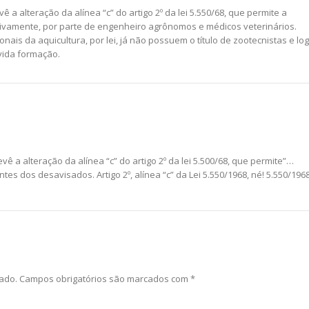
vê a alteração da alínea “c” do artigo 2º da lei 5.550/68, que permite a
lusivamente, por parte de engenheiro agrônomos e médicos veterinários.
nais da aquicultura, por lei, já não possuem o título de zootecnistas e log
vida formação.
evê a alteração da alínea “c” do artigo 2º da lei 5.500/68, que permite”…
s dos desavisados. Artigo 2º, alínea “c” da Lei 5.550/1968, né! 5.550/1968
ado.
Campos obrigatórios são marcados com
*