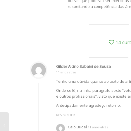
outras que poderão ser exercidas t
respeitando a competência das áre
14
cur
Gilcler Alcino Sabaini de Souza
11 anos atrás
Tenho uma dúvida quanto ao texto do arti
Onde se lê, na linha paragrafo sexto “vet
e outros profissionais”, visto que existe 
Antecipadamente agradeço retorno.
RESPONDER
Caio Budel
11 anos atrás