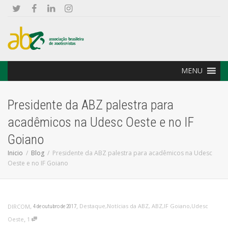
MENU
Presidente da ABZ palestra para
acadêmicos na Udesc Oeste e no IF
Goiano
Inicio
Blog
Presidente da ABZ palestra para acadêmicos na Udesc
Oeste e no IF Goiano
,
,
Destaque
,
Notícias da ABZ
,
ABZ
,
IF Goiano
,
Udesc
DIRCOM
4 de outubro de 2017
,
Oeste
1