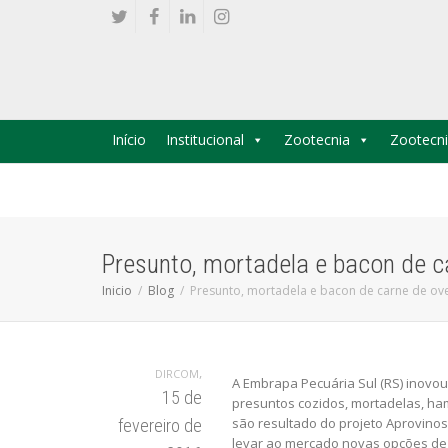
Início
Institucional
Zootecnia
Zootecni
Presunto, mortadela e bacon de c
Inicio
Blog
Presunto, mortadela e bacon de carne de ov
,
DIRCOM
A Embrapa Pecuária Sul (RS) inovou
15 de
presuntos cozidos, mortadelas, ha
são resultado do projeto Aprovinos
fevereiro de
levar ao mercado novas opções de 