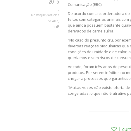
2016
Comunicação (EBC).
,
De acordo com a coordenadora do p
Destaque
,
Notícias
feitos com categorias animais com 
,
da ABZ
que ainda possuem bastante qualid
1
derivados de carne suína.
“No caso do presunto cru, por exe
diversas reações bioquímicas que 
condições de umidade e de calor, 
queríamos e sem riscos de consum
Ao todo, foram três anos de pesqu
produtos. Por serem inéditos no mer
chegar a processos que garantisse
“Muitas vezes não existe oferta d
congeladas, o que não é atrativo p
1
curt