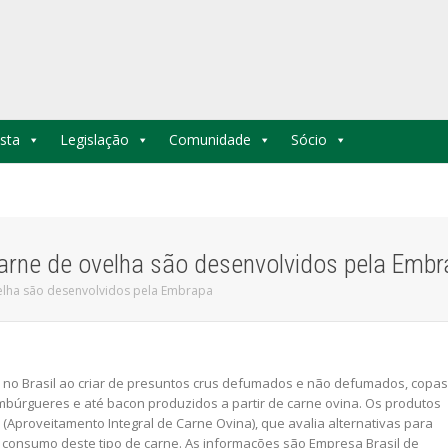
sta
Legislação
Comunidade
Sócio
arne de ovelha são desenvolvidos pela Emb
elha são desenvolvidos pela Embrapa
 no Brasil ao criar de presuntos crus defumados e não defumados, copas
mbúrgueres e até bacon produzidos a partir de carne ovina. Os produtos
 (Aproveitamento Integral de Carne Ovina), que avalia alternativas para
consumo deste tipo de carne. As informações são Empresa Brasil de