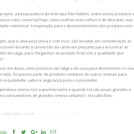
rojeto, a pesquisadora da Embrapa Élen Nalério, todos esses produtos 
pouco valor comercial hoje, como ovelhas mais velhas e de descarte, mas
ade nutricional. A inspiração para o desenvolvimento dos produtos veio
mplo, que é uma peça única e com osso, são levadas em consideração as
ocorrem durante a conversão da carne em presunto para encontrar as
além da salga, para chegarmos ao produto final com a qualidade que
o”.
isas em áreas como processo de salga e de cura para desenvolver os no
cado, foi preciso partir de produtos similares de outros animais para
m a qualidade, sabor e segurança para o consumidor.
e produtos ovinos nos supermercados e quando há são peças grandes e
ara consumidores de grandes centros urbanos”, ressalta Élen.
COMPARTILHAR
ida