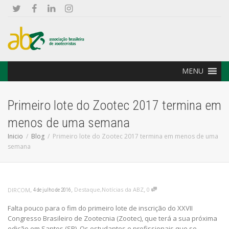
MENU
Primeiro lote do Zootec 2017 termina em
menos de uma semana
Inicio
Blog
Primeiro lote do Zootec 2017 termina em menos de uma
semana
,
,
,
Destaque
,
Notícias da ABZ
0
DIRCOM
4 de julho de 2016
Falta pouco para o fim do primeiro lote de inscrição do XXVII
Congresso Brasileiro de Zootecnia (Zootec), que terá a sua próxima
edição em Santos (SP). Os estudantes e profissionais que se