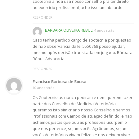
zootecnia ainda usa nosso conselho pra ter direito
ao exercício profissional, acho isso um absurdo.
RESPONDER
BARBARA OLIVEIRA REBULI
4 anos atrás
Caso tenha perdido cargo de zootecnia por questão
de não observância da lei 5550 /68 posso ajudar,
mesmo após decisão transitada em julgado. Bárbara
Rébuli Advocacia.
RESPONDER
Francisco Barbosa de Sousa
10 anos atrás
Os Zootecnistas nunca pediram e nem querem fazer
parte dos Conselho de Medicina Veterinária,
queremos isto sim criar o nosso Conselho e sermos
Profissionais com Campo de atuação definido, e não
achamos justos que outras profissões usurpem o
que nos pertence, sejam vocês Agrônomos, sejam
vocês Veterinários vivam felizes e nos deixem viver