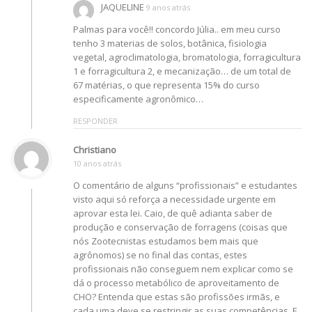
JAQUELINE
9 anos atrás
Palmas para você!! concordo Júlia.. em meu curso
tenho 3 materias de solos, botânica, fisiologia
vegetal, agroclimatologia, bromatologia, forragicultura
1 e forragicultura 2, e mecanização… de um total de
67 matérias, o que representa 15% do curso
especificamente agronômico…
RESPONDER
Christiano
10 anos atrás
O comentário de alguns “profissionais” e estudantes
visto aqui só reforça a necessidade urgente em
aprovar esta lei. Caio, de quê adianta saber de
produção e conservação de forragens (coisas que
nós Zootecnistas estudamos bem mais que
agrônomos) se no final das contas, estes
profissionais não conseguem nem explicar como se
dá o processo metabólico de aproveitamento de
CHO? Entenda que estas são profissões irmãs, e
cada uma deve se restringir as suas competências. E