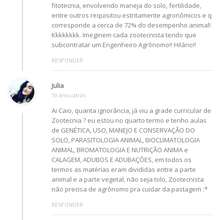
fitotecnia, envolvendo maneja do solo, fertilidade,
entre outros requisitou estritamente agronômicos e q
corresponde a cerca de 72% do desempenho animal!
Kkkkkkkk. Imeginem cada zootecnista tendo que
subcontratar um Engenheiro Agrônomo!! Hilário!!
RESPONDER
Julia
10 anos atrás
Ai Caio, quanta ignorância, já viu a grade curricular de
Zootecnia ? eu estou no quarto termo e tenho aulas
de GENÉTICA, USO, MANEJO E CONSERVAÇÃO DO
SOLO, PARASITOLOGIA ANIMAL, BIOCLIMATOLOGIA
ANIMAL, BROMATOLOGIA E NUTRIÇÃO ANIMA e
CALAGEM, ADUBOS E ADUBAÇÕES, em todos os
termos as matérias eram divididas entre a parte
animal e a parte vegetal, não seja tolo, Zootecnista
não precisa de agrônomo pra cuidar da pastagem :*
RESPONDER