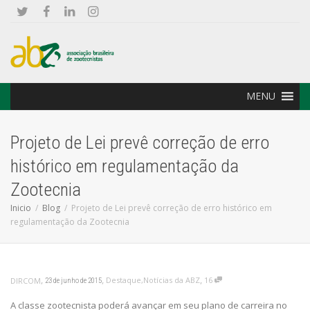
MENU
Projeto de Lei prevê correção de erro
histórico em regulamentação da
Zootecnia
Inicio
Blog
Projeto de Lei prevê correção de erro histórico em
regulamentação da Zootecnia
,
,
,
Destaque
,
Notícias da ABZ
16
DIRCOM
23 de junho de 2015
A classe zootecnista poderá avançar em seu plano de carreira no