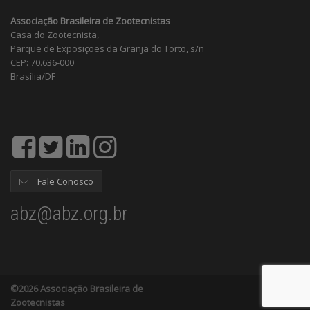
Associação Brasileira de Zootecnistas
Casa do Zootecnista,
Parque de Exposições da Granja do Torto, s/n
CEP: 70.636-000
Brasília/DF
Fale Conosco
abz@abz.org.br
©2026 Associação Brasileira de
Zootecnistas